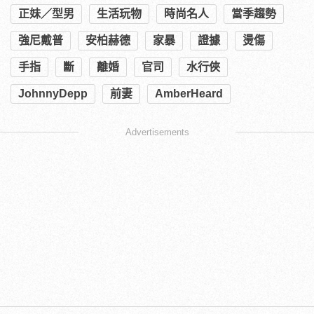
正妹／型男
生活玩物
時尚名人
當季趨勢
強尼戴普
安柏赫德
家暴
證據
燙傷
手指
斷
離婚
官司
水行俠
JohnnyDepp
前妻
AmberHeard
Advertisements