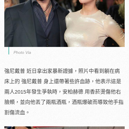
Photo Via
強尼戴普 近日拿出家暴新證據，照片中看到躺在病
床上的 強尼戴普 身上還帶著些許血跡，他表示這是
兩人2015年發生爭執時，安柏赫德 用香菸燙傷他右
臉頰，並向他丟了兩瓶酒瓶，酒瓶爆破而導致他手指
割傷流血。