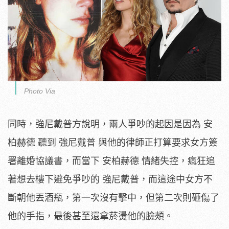
Photo Via
同時，強尼戴普方說明，兩人爭吵的起因是因為 安
柏赫德 聽到 強尼戴普 與他的律師正打算要求女方簽
署離婚協議書，而當下 安柏赫德 情緒失控，瘋狂追
著想去樓下避免爭吵的 強尼戴普，而這途中女方不
斷朝他丟酒瓶，第一次沒有擊中，但第二次則砸傷了
他的手指，最後甚至還拿菸燙他的臉頰。