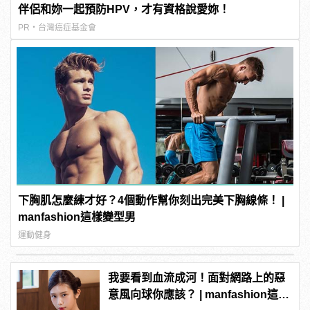
伴侶和妳一起預防HPV，才有資格說愛妳！
PR・台灣癌症基金會
下胸肌怎麼練才好？4個動作幫你刻出完美下胸線條！ |
manfashion這樣變型男
運動健身
我要看到血流成河！面對網路上的惡
意風向球你應該？ | manfashion這樣