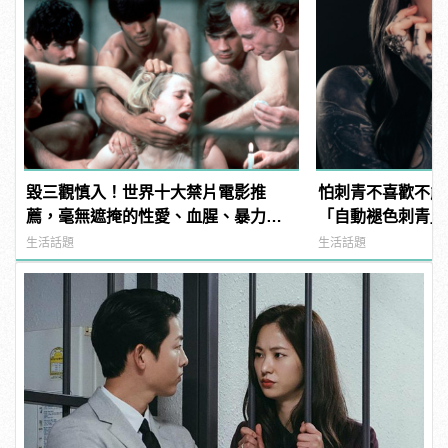
毀三觀慎入！世界十大禁片電影推
怕刺青不喜歡不能
薦，毫無遮掩的性愛、血腥、暴力、
「自動褪色刺青」
噁心到極致！
過 | manfashi
生活話題
生活話題