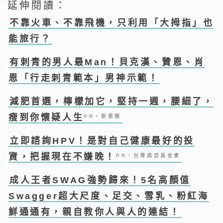
延伸閱讀：
不靠火車、不靠飛機，只利用「大拇指」也
能旅行？
有刺青的男人最Man！貝克漢、贊恩、肖
恩「行走刺青範本」男神示範！
減肥首選，檸檬加它，堅持一週，腰細了，
瘦到你懷疑人生
PR・新素簡
立即諮詢HPV！是對自己健康最好的投
資，把握現在不嫌晚！
PR・台灣癌症基金會
成人王者SWAG強勢歸來！5名高顏值
Swagger超大尺度、足交、雪乳、粉紅海
鮮通通有，親自教你人與人的連結！