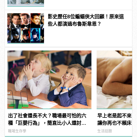
影史歷任8位蝙蝠俠大回顧！原來這
些人都演過布魯斯韋恩？
出了社會還長不大？職場最可怕的六
早上老是起不來？
種「巨嬰行為」，簡直比小人還討
讓你再也不賴床！
厭！
職場生存學
生活話題