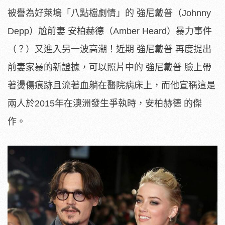
被譽為好萊塢「八點檔劇情」的 強尼戴普（Johnny
Depp）尬前妻 安柏赫德（Amber Heard）暴力事件
（？）又進入另一波高潮！近期 強尼戴普 再度提出
前妻家暴的新證據，可以照片中的 強尼戴普 臉上帶
著燙傷痕跡且流著血躺在醫院病床上，而他宣稱這是
兩人於2015年在澳洲發生爭執時，安柏赫德 的傑
作。