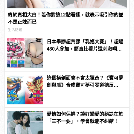
終於真相大白！若你對這12點著迷，就表示吸引你的並
不是正妹而已
生活話題
日本舉辦超荒謬「乳搖大賽」！超過
480人參加，簡直比看片還刺激啊！ |
manfashion這樣變型男
這個橫剖面會不會太獵奇？《寶可夢
劍與盾》合成寶可夢引發道德反
思！？
愛情如何保鮮？談好戀愛的秘訣在於
「三不一要」，學會就能不糾結！