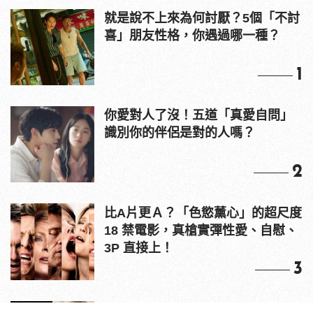
就是說不上來為何討厭？5個「不討
喜」朋友性格，你遇過哪一種？
1
你愛對人了沒！五道「真愛自問」
識別你的伴侶是對的人嗎？
2
比A片更Ａ？「色慾薰心」的超尺度
18 禁電影，真槍實彈性愛、自慰、
3P 直接上！
3
原來老司機都看這些？av網站流量