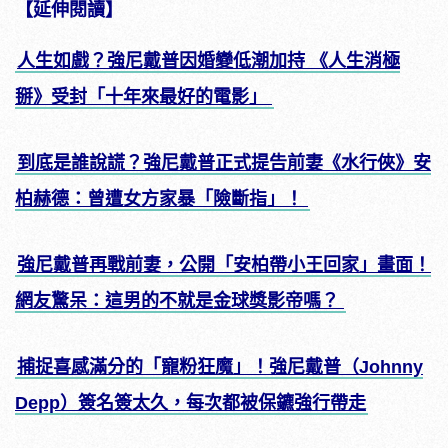
【延伸閱讀】
人生如戲？強尼戴普因婚變低潮加持 《人生消極
掰》受封「十年來最好的電影」
到底是誰說謊？強尼戴普正式提告前妻《水行俠》安
柏赫德：曾遭女方家暴「險斷指」！
強尼戴普再戰前妻，公開「安柏帶小王回家」畫面！
網友驚呆：這男的不就是金球獎影帝嗎？
捕捉喜感滿分的「寵粉狂魔」！強尼戴普（Johnny
Depp）簽名簽太久，每次都被保鑣強行帶走