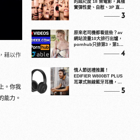
的超尺度 18 禁電影，真槍
實彈性愛、自慰、3P 直接
上！
3
原來老司機都看這些？av
網站流量10大排行出爐，
pornhub只排第3，第1名
竟是他？
4
，藉以作
情人節送禮推薦！
EDIFIER W800BT PLUS
耳罩式無線藍牙耳機，在
上。你我
耳邊傾訴甜言蜜語
5
的能力。