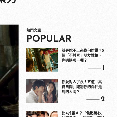
熱門文章
POPULAR
就是說不上來為何討厭？5
個「不討喜」朋友性格，
你遇過哪一種？
1
你愛對人了沒！五道「真
愛自問」識別你的伴侶是
對的人嗎？
2
比A片更Ａ？「色慾薰心」