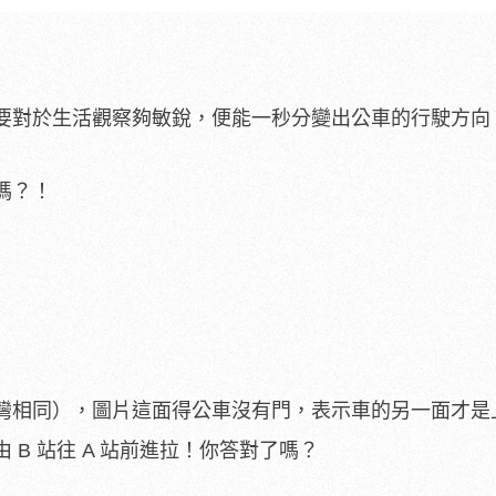
要對於生活觀察夠敏銳，便能一秒分變出公車的行駛方向
嗎？！
灣相同），圖片這面得公車沒有門，表示車的另一面才是
B 站往 A 站前進拉！你答對了嗎？