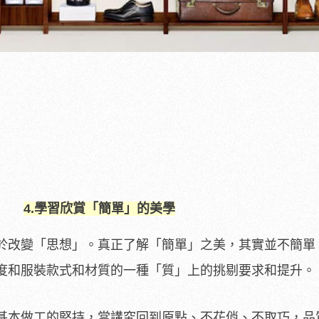
4.學習欣賞「簡單」的美學
改變「思想」。真正了解「簡單」之美，其實並不簡單
度和服裝款式和材質的一種「質」上的挑剔要求和提升。
本做工的堅持，當講究回到原點、不花俏、不取巧，品