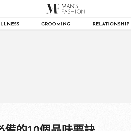
LLNESS
GROOMING
RELATIONSHIP
備的10個品味要訣