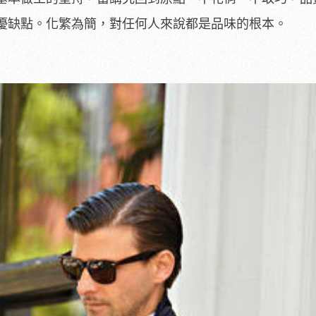
優缺點。化繁為簡，對任何人來說都是品味的根本。