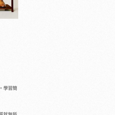
。學習簡
質就無所