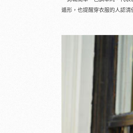
遁形，也提醒穿衣服的人認清