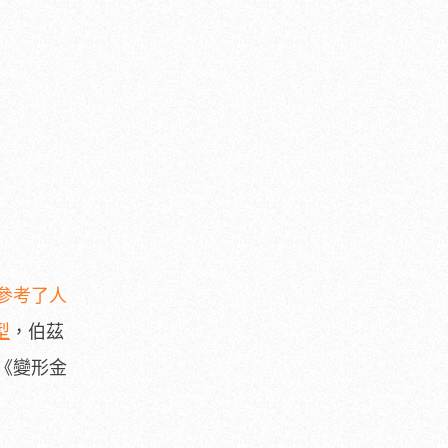
參考了人
型
，伯茲
《變形金