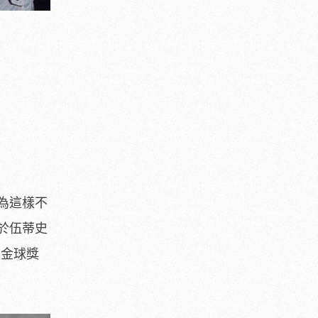
為這樣不
於伍蒂史
角金球獎