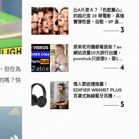
比A片更Ａ？「色慾薰心」
的超尺度 18 禁電影，真槍
實彈性愛、自慰、3P 直接
上！
3
原來老司機都看這些？av
網站流量10大排行出爐，
pornhub只排第3，第1名
竟是他？
4
，但在為
的嗎？快
情人節送禮推薦！
EDIFIER W800BT PLUS
耳罩式無線藍牙耳機，在
耳邊傾訴甜言蜜語
5