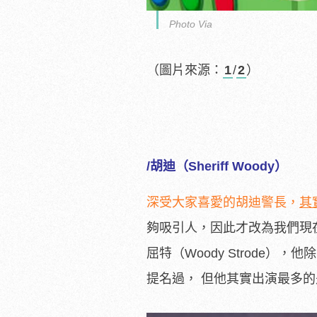
Photo Via
（圖片來源：
1
/
2
）
/胡迪（Sheriff Woody）
深受大家喜愛的胡迪警長，
其
夠吸引人，因此才改為我們現
屈特（Woody Strode
提名過， 但他其實出演最多