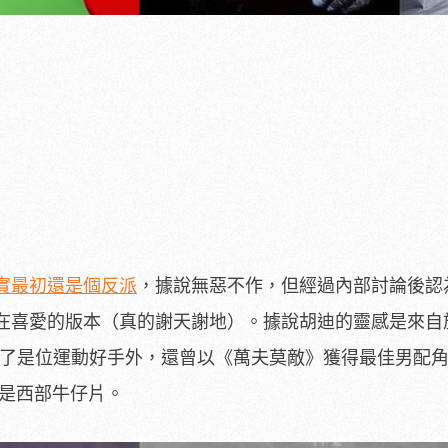
實最初還是個反派
，據說無惡不作，但經過內部討論後認
在喜愛的版本（真的謝天謝地）。據說胡迪的靈感是來自
），他除了是位運動好手外，還曾以《萬夫莫敵》獲得最佳男配
的是西部牛仔片。