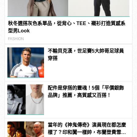
秋冬選搭灰色系單品，從背心、TEE、襯衫打造質感系
型男Look
FASHION
不輸貝克漢，世足賽5大帥哥足球員
穿搭
配件是穿搭的靈魂！5個「平價銀飾
品牌」推薦，高質感又百搭！
當年的《神鬼傳奇》演員現在都怎麼
樣了？印和闐一樣帥，布蘭登費雪大