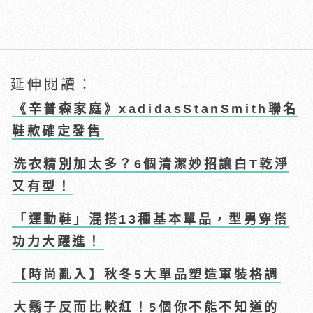
延伸閱讀：
《辛普森家庭》xadidasStanSmith聯名
鞋款確定發售
洗衣精別加太多？6個清潔妙招讓白T乾淨
又有型！
「運動鞋」混搭13種基本單品，型男穿搭
功力大躍進！
【時尚亂入】秋冬5大單品塑造軍裝格調
大鬍子反而比較紅！5個你不能不知道的