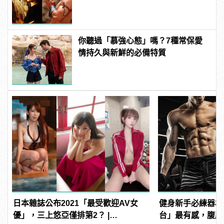
發福！
你聽過「慕強心態」嗎？7種常保愛
情持久與新鮮的必備特質
日本雜誌公布2021「最受歡迎AV女
健身新手必練器材
優」，三上悠亞僅排第2？ |
台」最有感，腹肌