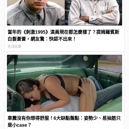
當年的《刺激1995》演員現在都怎麼樣了？提姆羅賓斯
白髮蒼蒼，網友驚：快認不出來！
生活話題
車震沒有你想得舒服！6大缺點盤點：姿勢少、易抽筋只
是小case？