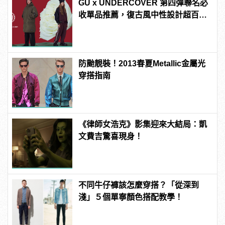
GU x UNDERCOVER 第四彈聯名必
收單品推薦，復古風中性設計超百
搭！
防颱靚裝！2013春夏Metallic金屬光
穿搭指南
《律師女浩克》影集迎來大結局：凱
文費吉驚喜現身！
不同牛仔褲該怎麼穿搭？「從深到
淺」５個單寧顏色搭配教學！