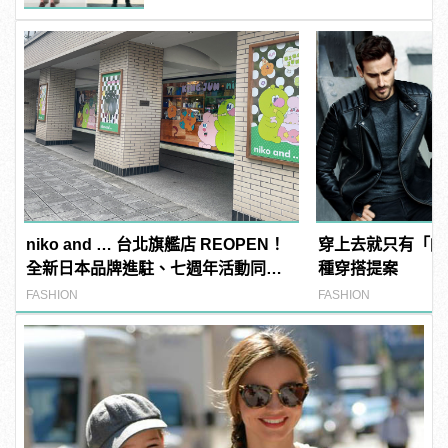
niko and … 台北旗艦店 REOPEN！
穿上去就只有「帥
全新日本品牌進駐、七週年活動同步
種穿搭提案
開跑
FASHION
FASHION