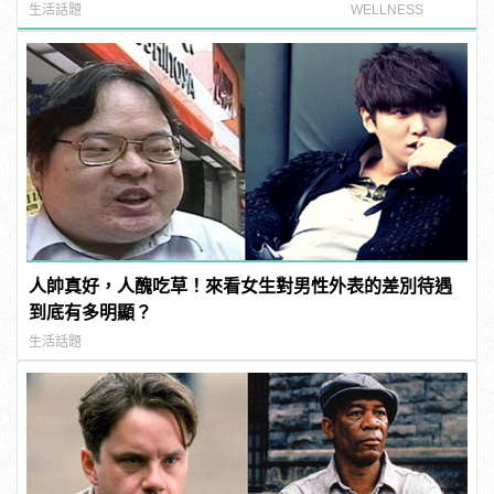
manfashion這樣變型男
練！
生活話題
WELLNESS
人帥真好，人醜吃草！來看女生對男性外表的差別待遇
到底有多明顯？
生活話題