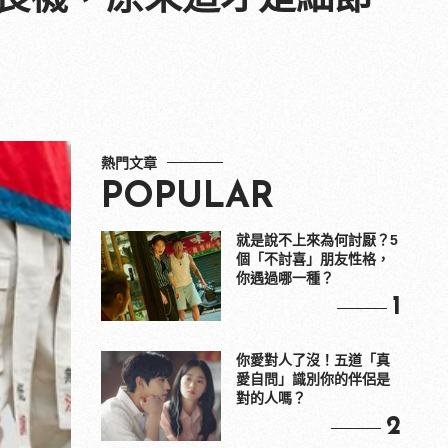
熱門文章
POPULAR
就是說不上來為何討厭？5
個「不討喜」朋友性格，
你遇過哪一種？
1
你愛對人了沒！五道「真
愛自問」識別你的伴侶是
對的人嗎？
2