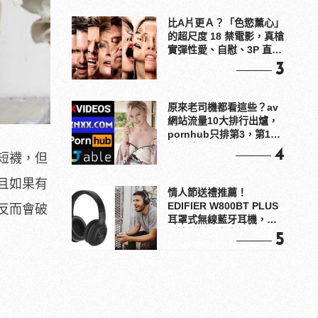
比A片更Ａ？「色慾薰心」
的超尺度 18 禁電影，真槍
實彈性愛、自慰、3P 直接
上！
3
原來老司機都看這些？av
網站流量10大排行出爐，
pornhub只排第3，第1名
竟是他？
4
短襪，但
且如果有
情人節送禮推薦！
EDIFIER W800BT PLUS
反而會破
耳罩式無線藍牙耳機，在
耳邊傾訴甜言蜜語
5