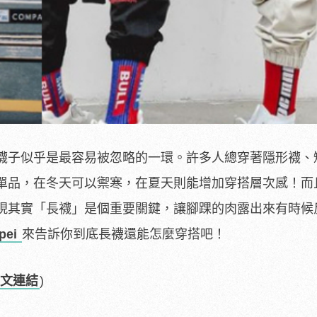
襪子似乎是最容易被忽略的一環。許多人總穿著隱形襪、
單品，在冬天可以禦寒，在夏天則能增加穿搭層次感！而
現其實「長襪」是個重要關鍵，讓腳踝的肉露出來有時候
pei
來告訴你到底長襪還能怎麼穿搭吧！
文連結
)