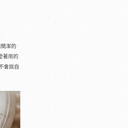
讓簡潔的
人愛著用的
不會說自