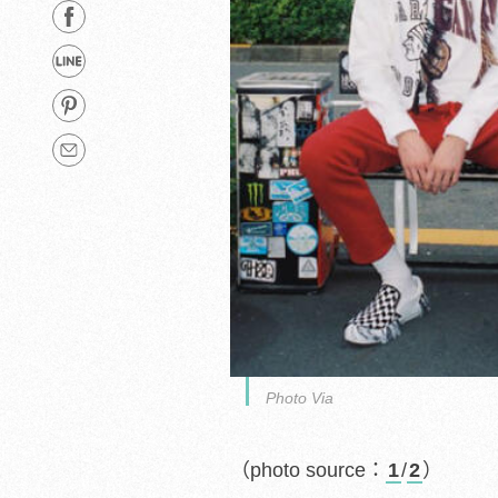
Photo Via
（photo source：
1
/
2
）