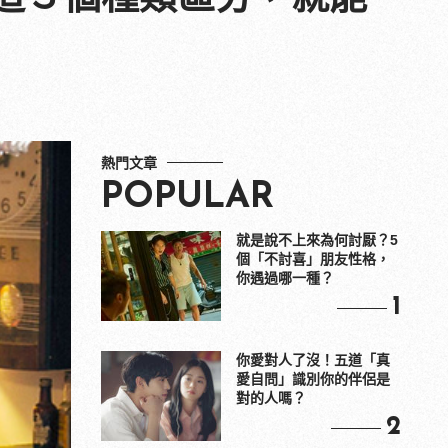
熱門文章
POPULAR
就是說不上來為何討厭？5
個「不討喜」朋友性格，
你遇過哪一種？
1
你愛對人了沒！五道「真
愛自問」識別你的伴侶是
對的人嗎？
2