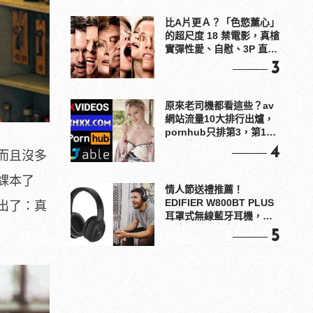
比A片更Ａ？「色慾薰心」
的超尺度 18 禁電影，真槍
實彈性愛、自慰、3P 直接
上！
3
原來老司機都看這些？av
網站流量10大排行出爐，
pornhub只排第3，第1名
竟是他？
4
而且沒多
課本了
情人節送禮推薦！
EDIFIER W800BT PLUS
出了：真
耳罩式無線藍牙耳機，在
耳邊傾訴甜言蜜語
5