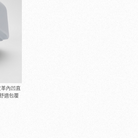
皮革內凹直
舒適包覆