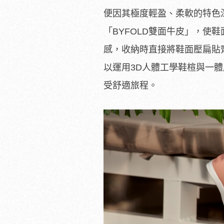
便因其極度輕盈、柔軟的特色
「BYFOLD雙面牛皮」，使
感，收納時直接將鞋面壓扁貼
以運用3D人體工學鞋楦與一
受舒適旅程。