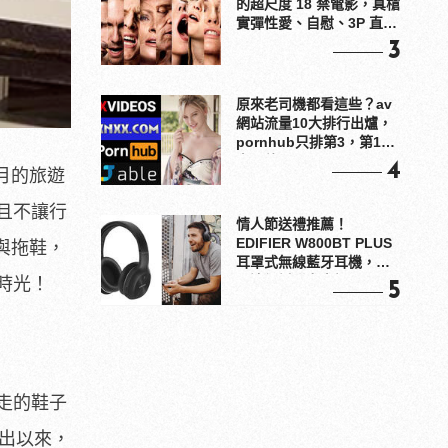
的超尺度 18 禁電影，真槍
實彈性愛、自慰、3P 直接
上！
3
原來老司機都看這些？av
網站流量10大排行出爐，
pornhub只排第3，第1名
竟是他？
4
月的旅遊
且不讓行
情人節送禮推薦！
EDIFIER W800BT PLUS
與拖鞋，
耳罩式無線藍牙耳機，在
耳邊傾訴甜言蜜語
時光！
5
走的鞋子
推出以來，