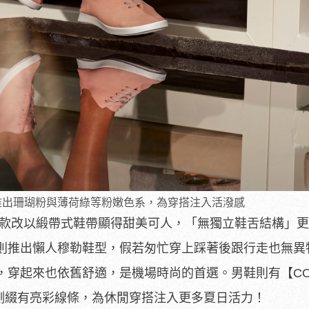
品推出珊瑚粉與薄荷綠等粉嫩色系，為穿搭注入活潑感
繫帶款改以緞帶式鞋帶顯得甜美可人，「無獨立鞋舌結構」
則推出懶人穆勒鞋型，假若匆忙穿上踩著後跟行走也無異
穿起來也依舊舒適，是機場時尚的首選。男鞋則有【COL
，鞋側綴有亮彩線條，為休閒穿搭注入更多夏日活力！