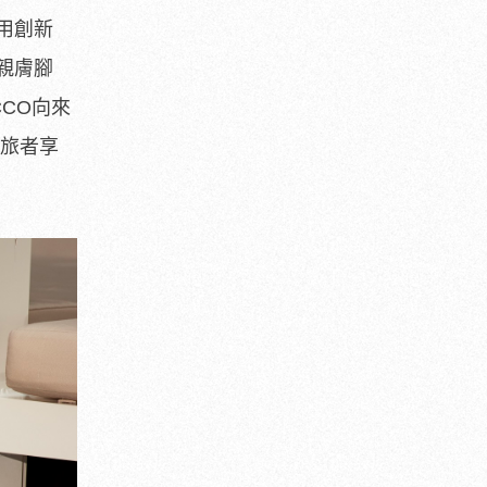
用創新
親膚腳
CO向來
伴旅者享