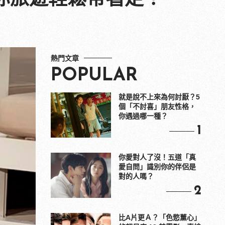
熱門文章
POPULAR
就是說不上來為何討厭？5
個「不討喜」朋友性格，
你遇過哪一種？
1
你愛對人了沒！五道「真
愛自問」識別你的伴侶是
對的人嗎？
2
比A片更Ａ？「色慾薰心」