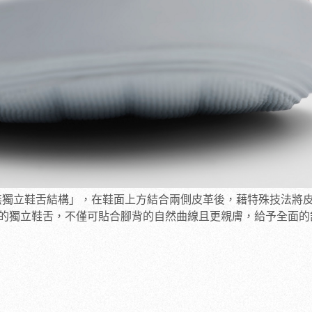
用「無獨立鞋舌結構」，在鞋面上方結合兩側皮革後，藉特殊技法將
的獨立鞋舌，不僅可貼合腳背的自然曲線且更親膚，給予全面的