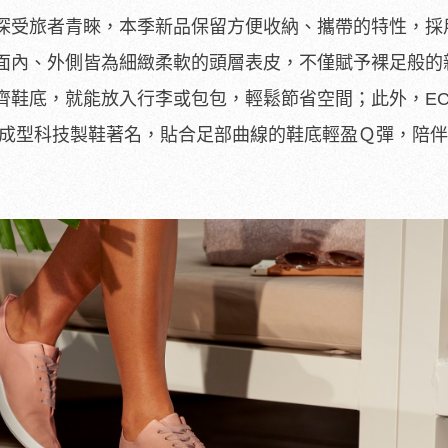
深受旅者青睞，本季新品保留方便收納、攜帶的特性，採
鞋面內、外側皆為細緻柔軟的頭層表皮，不僅賦予裸足般的
齊鞋底，就能放入行李或包包，輕鬆節省空間；此外，EC
體成型科技製鞋著名，貼合足部曲線的鞋底輕盈Ｑ彈，陪