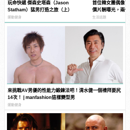
玩命快遞 傑森史塔森（Jason
首位韓女團偶像下
Statham）猛男打造之旅（上）
價片酬曝光，兩個
運動健身
生活話題
來挑戰AV男優的性能力鍛鍊法吧！清水健一個禮拜要尻
14次！ | manfashion這樣變型男
運動健身