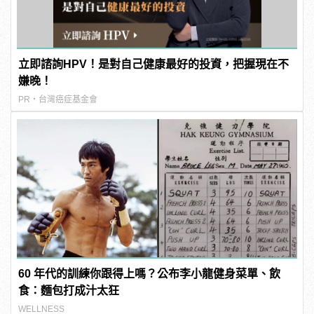
立即諮詢HPV！是對自己健康最好的投資，把握現在不
嫌晚！
PR・台灣癌症基金會
60 年代的訓練你跟得上嗎？公布李小龍健身菜單、飲
食：麵包打成汁太狂
WELLNESS