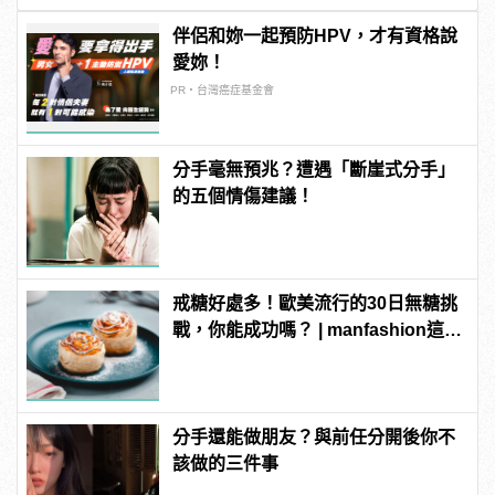
伴侶和妳一起預防HPV，才有資格說
愛妳！
PR・台灣癌症基金會
分手毫無預兆？遭遇「斷崖式分手」
的五個情傷建議！
戒糖好處多！歐美流行的30日無糖挑
戰，你能成功嗎？ | manfashion這樣
變型男
分手還能做朋友？與前任分開後你不
該做的三件事