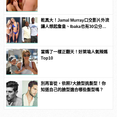
變型男
乾真大！Jamal Murray口交影片外流
讓人想起詹皇、Ibaka也有30公分驚
人巨根！
當媽了一樣正翻天！好萊塢人氣辣媽
Top10
別再盲從，依照7大臉型挑髮型！你
知道自己的臉型適合哪些髮型嗎？