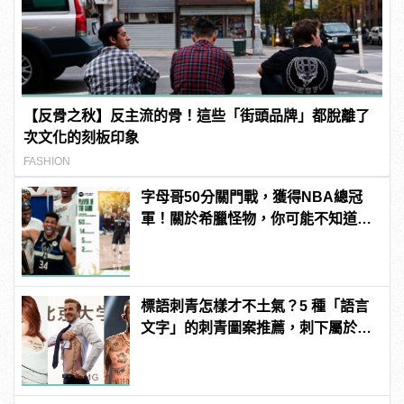
【反骨之秋】反主流的骨！這些「街頭品牌」都脫離了
次文化的刻板印象
FASHION
字母哥50分關門戰，獲得NBA總冠
軍！關於希臘怪物，你可能不知道的
7件事。 | manfashion這樣變型男
標語刺青怎樣才不土氣？5 種「語言
文字」的刺青圖案推薦，刺下屬於你
的風格！