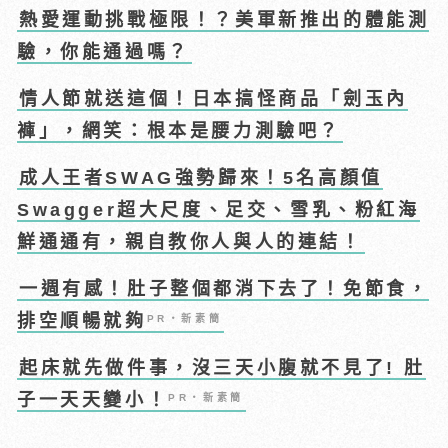
熱愛運動挑戰極限！？美軍新推出的體能測
驗，你能通過嗎？
情人節就送這個！日本搞怪商品「劍玉內
褲」，網笑：根本是腰力測驗吧？
成人王者SWAG強勢歸來！5名高顏值
Swagger超大尺度、足交、雪乳、粉紅海
鮮通通有，親自教你人與人的連結！
一週有感！肚子整個都消下去了！免節食，
排空順暢就夠
PR・新素簡
起床就先做件事，沒三天小腹就不見了! 肚
子一天天變小！
PR・新素簡