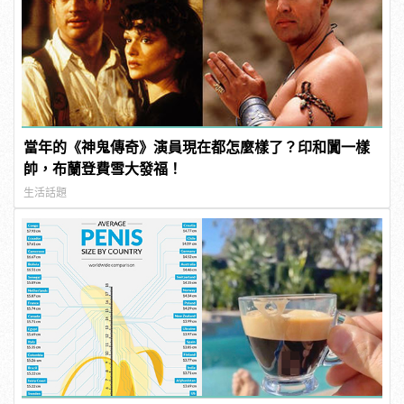
當年的《神鬼傳奇》演員現在都怎麼樣了？印和闐一樣
帥，布蘭登費雪大發福！
生活話題