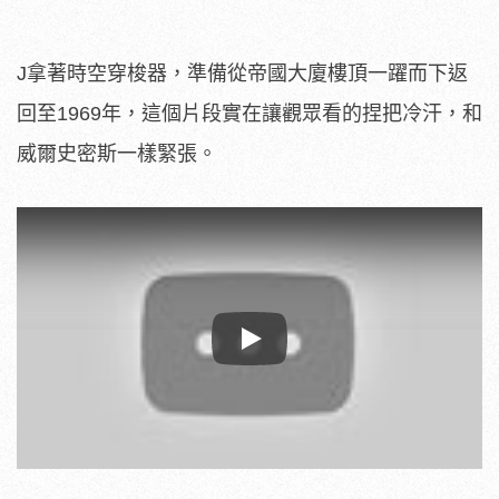
J拿著時空穿梭器，準備從帝國大廈樓頂一躍而下返
回至1969年，這個片段實在讓觀眾看的捏把冷汗，和
威爾史密斯一樣緊張。
Play