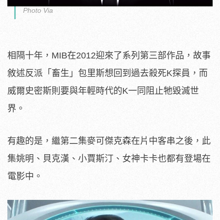
Photo Via
相隔十年，MIB在2012迎來了系列第三部作品，故事
敘述反派「畜生」包里斯想回到過去殺死K探員，而
威爾史密斯則要與年輕時代的K一同阻止牠毀滅世
界。
有趣的是，繼第二集麥可傑克森在片中客串之後，此
集姚明、貝克漢、小賈斯汀、女神卡卡也都有登場在
電影中。