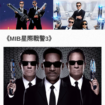
《MIB星際戰警3》