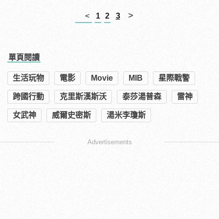
>
<
1
2
3
單頁閱讀
生活玩物
電影
Movie
MIB
星際戰警
跨國行動
克里斯漢斯沃
泰莎湯普森
雷神
女武神
威爾史密斯
湯米李瓊斯
Advertisements