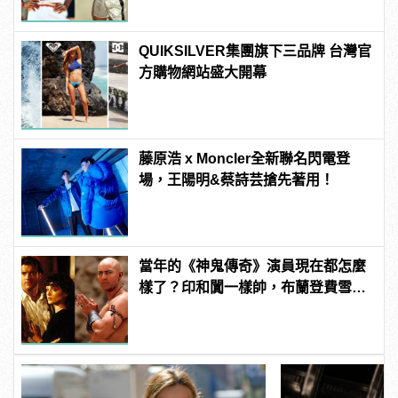
QUIKSILVER集團旗下三品牌 台灣官
方購物網站盛大開幕
藤原浩 x Moncler全新聯名閃電登
場，王陽明&蔡詩芸搶先著用！
當年的《神鬼傳奇》演員現在都怎麼
樣了？印和闐一樣帥，布蘭登費雪大
發福！