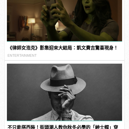
《律師女浩克》影集迎來大結局：凱文費吉驚喜現身！
ENTERTAINMENT
不只能搭西裝！街頭潮人教你秋冬必學的「紳士帽」穿