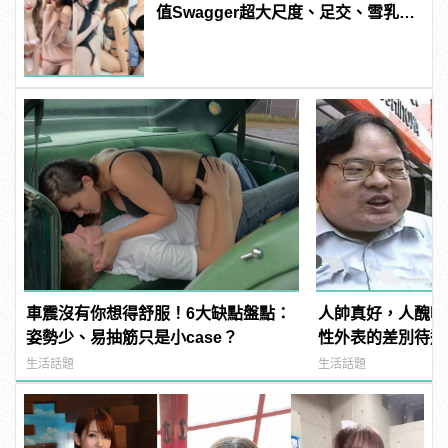
值Swagger超大尺度、足交、雪乳、
粉紅海鮮通通有，親自教你人與人的
連結！ | manfashion這樣變型男
車震沒有你想得舒服！6大缺點盤點：
人帥真好，人醜吃
姿勢少、易抽筋只是小case？
性外表的差別待遇
生活話題
生活話題