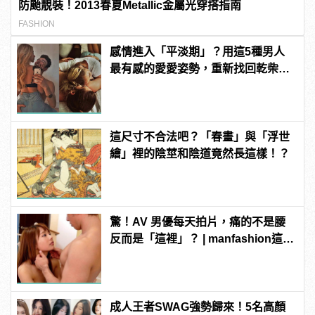
防颱靚裝！2013春夏Metallic金屬光穿搭指南
FASHION
感情進入「平淡期」？用這5種男人
最有感的愛愛姿勢，重新找回乾柴烈
火的熱情
這尺寸不合法吧？「春畫」與「浮世
繪」裡的陰莖和陰道竟然長這樣！？
驚！AV 男優每天拍片，痛的不是腰
反而是「這裡」？ | manfashion這樣
變型男
成人王者SWAG強勢歸來！5名高顏