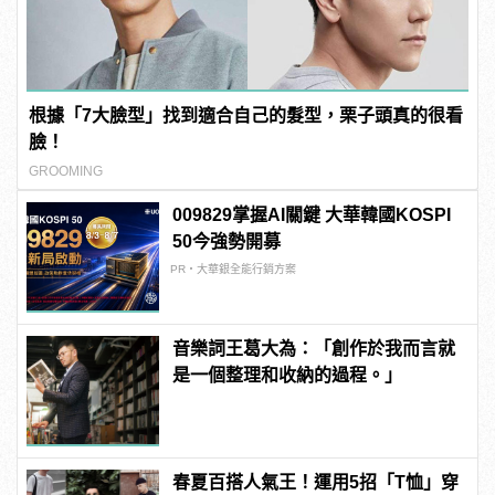
根據「7大臉型」找到適合自己的髮型，栗子頭真的很看
臉！
GROOMING
009829掌握AI關鍵 大華韓國KOSPI
50今強勢開募
PR・大華銀全能行銷方案
音樂詞王葛大為：「創作於我而言就
是一個整理和收納的過程。」
春夏百搭人氣王！運用5招「T恤」穿