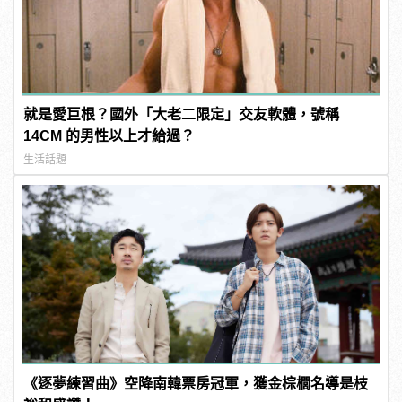
就是愛巨根？國外「大老二限定」交友軟體，號稱
14CM 的男性以上才給過？
生活話題
《逐夢練習曲》空降南韓票房冠軍，獲金棕櫚名導是枝