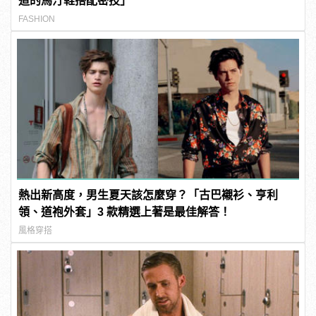
道的馬汀鞋搭配密技」
FASHION
熱出新高度，男生夏天該怎麼穿？「古巴襯衫、亨利
領、道袍外套」3 款精選上著是最佳解答！
風格穿搭