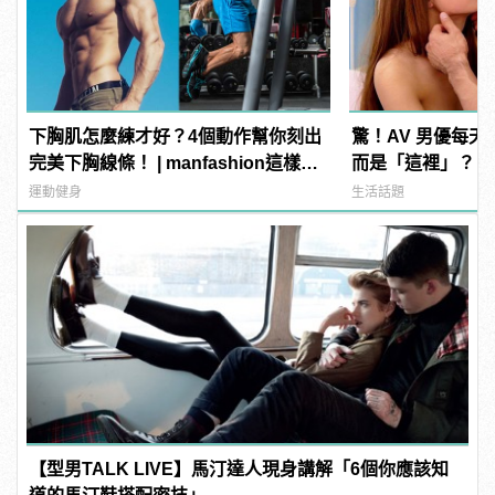
下胸肌怎麼練才好？4個動作幫你刻出
驚！AV 男優每
完美下胸線條！ | manfashion這樣變
而是「這裡」？ | m
型男
型男
運動健身
生活話題
【型男TALK LIVE】馬汀達人現身講解「6個你應該知