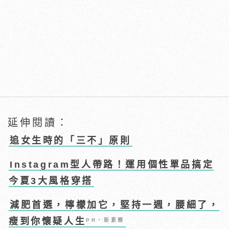
延伸閱讀：
追女生時的「三不」原則
Instagram型人帶路！運用個性單品搞定
今夏3大風格穿搭
減肥首選，檸檬加它，堅持一週，腰細了，
瘦到你懷疑人生
PR・新素簡