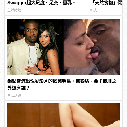
Swagger超大尺度、足交、雪乳、粉
「天然食物」保護
紅海鮮通通有，親自教你人與人的連
髮！
生活話題
頭皮
結！ | manfashion這樣變型男
盤點曾流出性愛影片的歐美明星，芭黎絲、金卡戴珊之
外還有誰？
生活話題