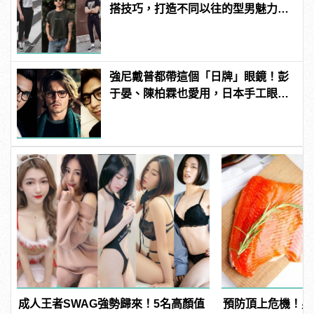
搭技巧，打造不同以往的型男魅力！
| manfashion這樣變型男
強尼戴普都帶這個「日牌」眼鏡！彭
于晏、陳柏霖也愛用，日本手工眼鏡
TVR！
成人王者SWAG強勢歸來！5名高顏值
預防頂上危機！男