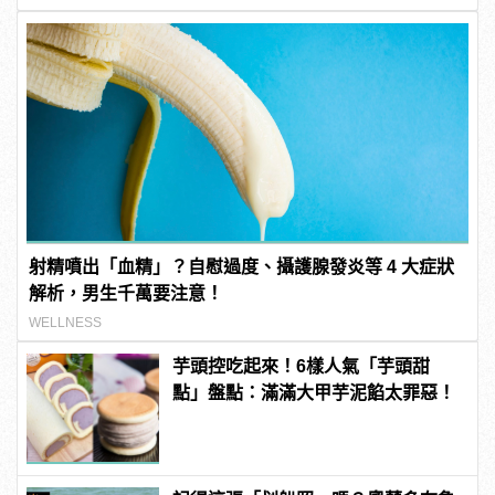
射精噴出「血精」？自慰過度、攝護腺發炎等 4 大症狀
解析，男生千萬要注意！
WELLNESS
芋頭控吃起來！6樣人氣「芋頭甜
點」盤點：滿滿大甲芋泥餡太罪惡！