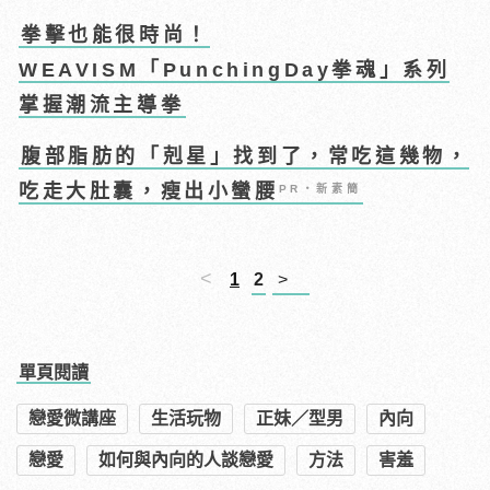
拳擊也能很時尚！
WEAVISM「PunchingDay拳魂」系列
掌握潮流主導拳
腹部脂肪的「剋星」找到了，常吃這幾物，
吃走大肚囊，瘦出小蠻腰
PR・新素簡
<
1
2
>
單頁閱讀
戀愛微講座
生活玩物
正妹／型男
內向
戀愛
如何與內向的人談戀愛
方法
害羞