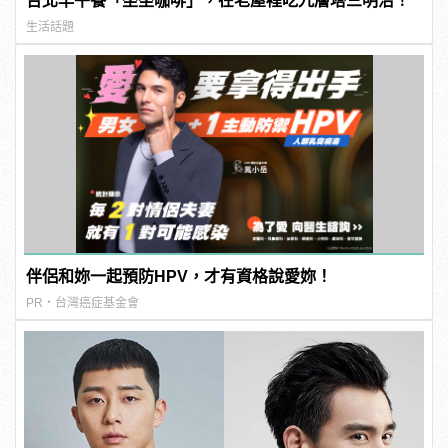
台北早午餐「坐坐咖啡」，在老屋裡吃九層塔三明治！
生活話題
伴侶和妳一起預防HPV，才有資格說愛妳！
PR・台灣癌症基金會