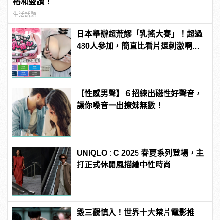
裕和盛讚！
生活話題
日本舉辦超荒謬「乳搖大賽」！超過
480人參加，簡直比看片還刺激啊！ |
manfashion這樣變型男
【性感男聲】６招練出磁性好聲音，
讓你嗓音一出撩妹無數！
UNIQLO : C 2025 春夏系列登場，主
打正式休閒風描繪中性時尚
毀三觀慎入！世界十大禁片電影推