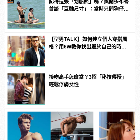
記得這張「划船照」嗎？奧蘭多布魯
首談「巨雕尺寸」：當時只問狗仔，
你們有那麼大的馬賽克嗎？
【型男TALK】如何建立個人穿搭風
格？用6W教你找出屬於自己的時尚
新LOOK！
接吻高手怎麼當？3招「秘技傳授」
輕鬆俘虜女性