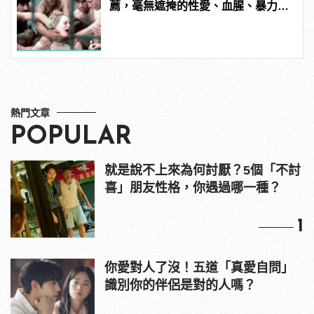
薦，毫無遮掩的性愛、血腥、暴力、
噁心到極致！
熱門文章
POPULAR
就是說不上來為何討厭？5個「不討
喜」朋友性格，你遇過哪一種？
1
你愛對人了沒！五道「真愛自問」
識別你的伴侶是對的人嗎？