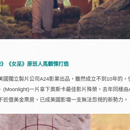
怨》《女巫》原班人馬顫慄打造
美國獨立製片公司A24影業出品，
雖然成立不到10年的，但
Moonlight)一片拿下奧斯卡最佳影
片殊榮，去年同樣由A
下近億美金票房，
已成美國影壇一支無法忽視的新勢力。