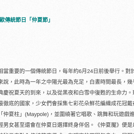
北歐傳統節日「仲夏節」
相當重要的一個傳統節日，每年約6月
24日前後舉行。對
來說，
此時為一年之中陽光最為充足，白晝時間最長，
幾
典慶祝夏天的到來，
以及從黑夜和白雪中復甦的生命力。
最徹底的國家，
少女們會採集七彩花朵鮮花編織成花冠戴
夏柱」(Maypole)，
並圍繞著它唱歌、跳舞和玩遊戲
輕男女甚至還會在仲夏日選擇終身伴侶。《仲夏魘》
便是