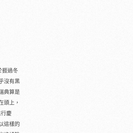
於捱過冬
乎沒有黑
瑞典算是
在頭上，
進行慶
以這樣的