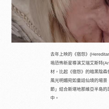
去年上映的《宿怨》(Hered
塢恐怖新星導演艾瑞艾斯特(Ari 
材，比起《宿怨》的暗黑陰森
風光明媚宛如童話仙境的場景
節」結合斯堪地那維亞半島的
中。