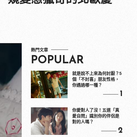
熱門文章
POPULAR
就是說不上來為何討厭？5
個「不討喜」朋友性格，
你遇過哪一種？
1
你愛對人了沒！五道「真
愛自問」識別你的伴侶是
對的人嗎？
2