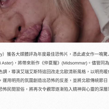
itary）獲各大媒體評為年度最佳恐怖片，憑此處女作一鳴
Aster)，將帶來新作《仲夏魘》(Midsommar)。儘管同
色調，導演艾瑞艾斯特這回改走北歐清新風格，以明亮暖
，運用明亮的氛圍創造出恐怖的反差，並將北歐傳統節日
恐怖民間習俗，將再次令觀眾逐漸陷入精神與心靈的深層