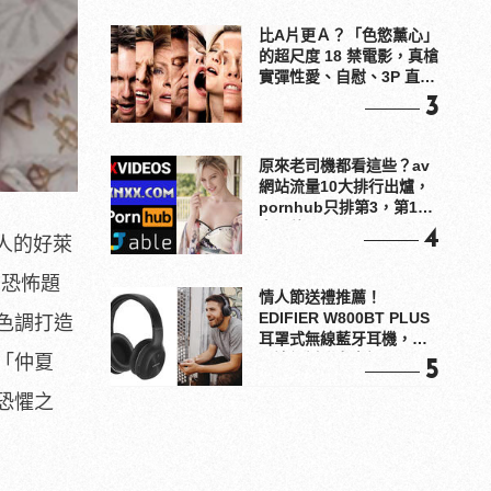
比A片更Ａ？「色慾薰心」
的超尺度 18 禁電影，真槍
實彈性愛、自慰、3P 直接
上！
3
原來老司機都看這些？av
網站流量10大排行出爐，
pornhub只排第3，第1名
竟是他？
4
驚人的好萊
為恐怖題
情人節送禮推薦！
EDIFIER W800BT PLUS
色調打造
耳罩式無線藍牙耳機，在
耳邊傾訴甜言蜜語
「仲夏
5
恐懼之