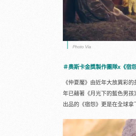
Photo Via
＃奧斯卡金獎製作團隊x《宿
《仲夏魘》由近年大放異彩的
年已藉著《
月光下的藍色男孩》(
出品的《宿怨》
更是在全球拿