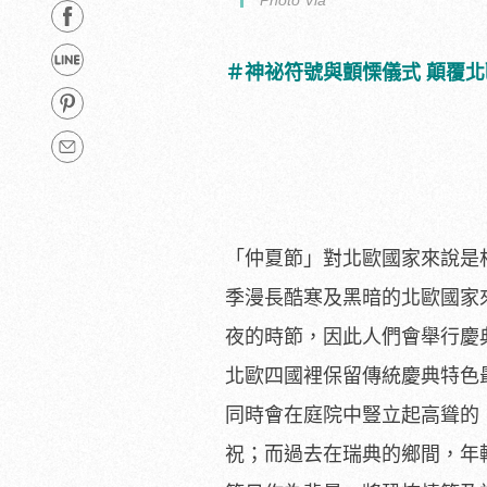
＃神祕符號與顫慄儀式 顛覆
「仲夏節」對北歐國家來說是
季漫長酷寒及黑暗的北歐國家
夜的時節，因此人們會舉行慶
北歐四國裡保留傳統慶典特色
同時會在庭院中豎立起高聳的「仲
祝；而過去在瑞典的鄉間，
年