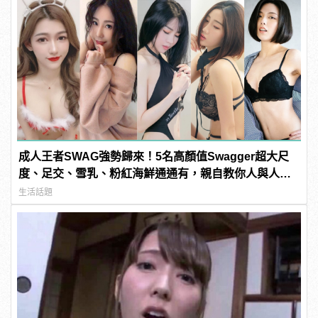
成人王者SWAG強勢歸來！5名高顏值Swagger超大尺
度、足交、雪乳、粉紅海鮮通通有，親自教你人與人的
連結！ | manfashion這樣變型男
生活話題