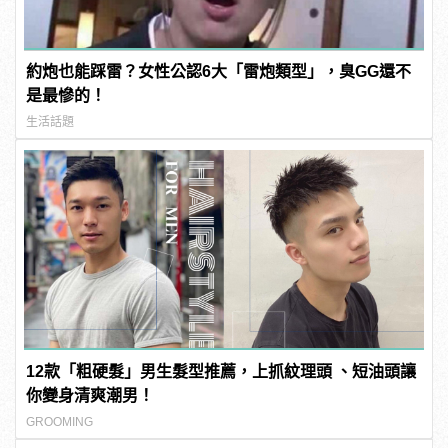
約炮也能踩雷？女性公認6大「雷炮類型」，臭GG還不
是最慘的！
生活話題
12款「粗硬髮」男生髮型推薦，上抓紋理頭 、短油頭讓
你變身清爽潮男！
GROOMING