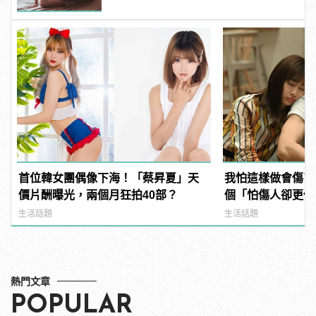
首位韓女團偶像下海！「蔡昇夏」天
我怕這樣做會傷了
價片酬曝光，兩個月狂拍40部？
個「怕傷人卻更傷
manfashion這
生活話題
生活話題
熱門文章
POPULAR