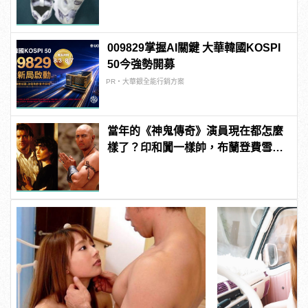
009829掌握AI關鍵 大華韓國KOSPI
50今強勢開募
PR・大華銀全能行銷方案
當年的《神鬼傳奇》演員現在都怎麼
樣了？印和闐一樣帥，布蘭登費雪大
發福！