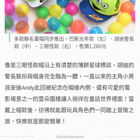
多款聯名童帽同步推出，巴斯光年款（左）、胡迪警長
款（中）、三眼怪款（右），售價1,280元
像是三眼怪款帽沿上有清楚的薄餅星球標誌、胡迪的
警長裝扮與帽身完全融為一體，一直以來的主角小男
孩安迪Andy此回被紀念在帽緣內側、還有可愛的電
影場景之一的雲朵圖樣讓人徜徉在童話世界裡面！當
戴上帽款後，彷彿就能跟玩具角色們一同踏上冒險之
旅，快樂就是那麼簡單！
Advertisements