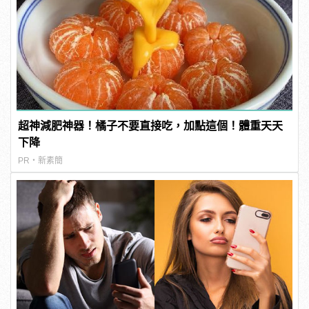
超神減肥神器！橘子不要直接吃，加點這個！體重天天
下降
PR・新素簡