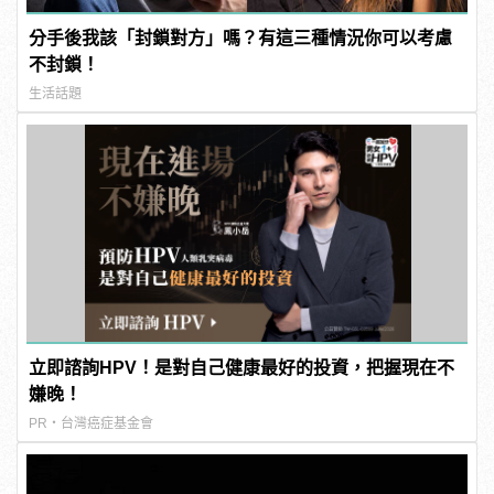
分手後我該「封鎖對方」嗎？有這三種情況你可以考慮
不封鎖！
生活話題
立即諮詢HPV！是對自己健康最好的投資，把握現在不
嫌晚！
PR・台灣癌症基金會