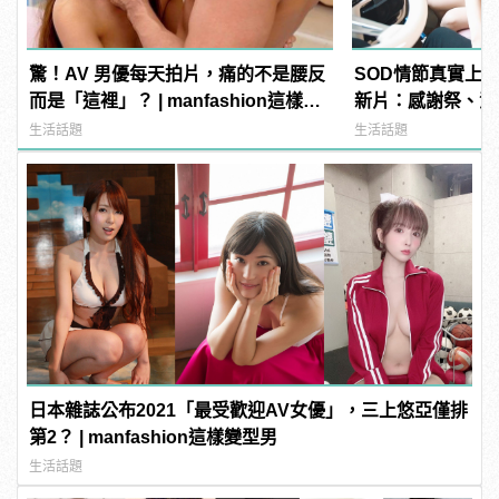
驚！AV 男優每天拍片，痛的不是腰反
SOD情節真實上演
而是「這裡」？ | manfashion這樣變
新片：感謝祭、泡
型男
刺激！老司機直呼
生活話題
生活話題
| manfashion
日本雜誌公布2021「最受歡迎AV女優」，三上悠亞僅排
第2？ | manfashion這樣變型男
生活話題