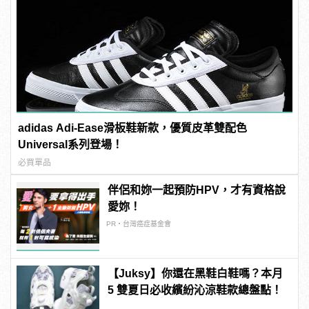
adidas Adi-Ease滑板鞋新款，優質皮革雙配色
Universal系列登場！
必買單品
伴侶和妳一起預防HPV，才有資格說
愛妳！
PR・台灣癌症基金會
【Juksy】你還在黑鞋白鞋嗎？本月
5 雙夏日必收繽紛沁涼鞋款總盤點！