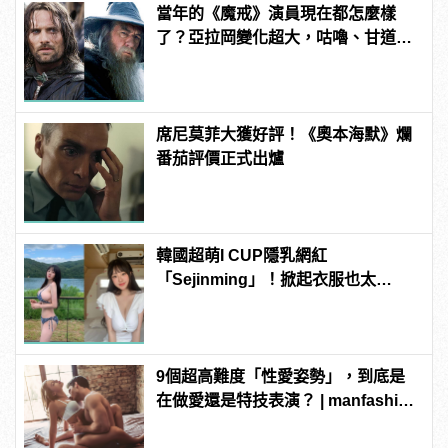
當年的《魔戒》演員現在都怎麼樣
了？亞拉岡變化超大，咕嚕、甘道
夫、精靈王全都跳槽漫威啦！
席尼莫菲大獲好評！《奧本海默》爛
番茄評價正式出爐
韓國超萌I CUP隱乳網紅
「Sejinming」！掀起衣服也太
「胸」了吧！ | manfashion這樣變型
男
9個超高難度「性愛姿勢」，到底是
在做愛還是特技表演？ | manfashion
這樣變型男