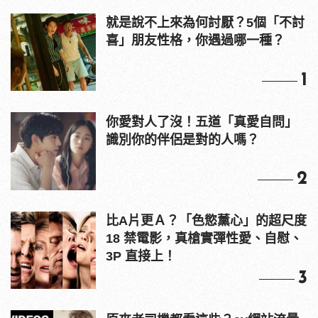
就是說不上來為何討厭？5個「不討
喜」朋友性格，你遇過哪一種？
1
你愛對人了沒！五道「真愛自問」
識別你的伴侶是對的人嗎？
2
比A片更Ａ？「色慾薰心」的超尺度
18 禁電影，真槍實彈性愛、自慰、
3P 直接上！
3