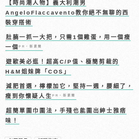
【時尚潮人物】義大利潮男
AngeloFlaccavento教你絕不無聊的西
裝穿搭術
肚腩一抓一大把，只需1個雞蛋，用一個瘦
一個
PR・新素簡
遊歐美必逛！超高C/P值、極簡剪裁的
H&M姐妹牌「COS」
減肥首選，檸檬加它，堅持一週，腰細了，
瘦到你懷疑人生
PR・新素簡
超簡單圍巾圍法，手殘也能圍出紳士雅痞
味！