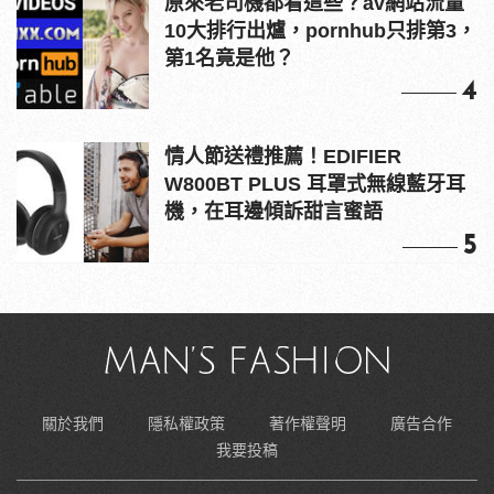
原來老司機都看這些？av網站流量
10大排行出爐，pornhub只排第3，
第1名竟是他？
4
情人節送禮推薦！EDIFIER
W800BT PLUS 耳罩式無線藍牙耳
機，在耳邊傾訴甜言蜜語
5
關於我們
隱私權政策
著作權聲明
廣告合作
我要投稿