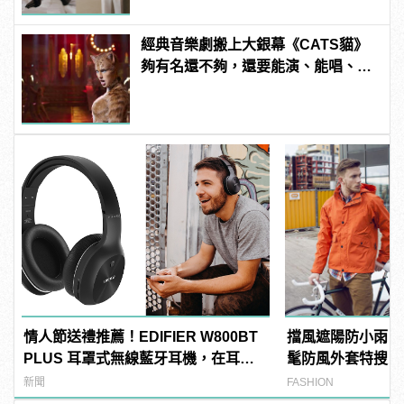
經典音樂劇搬上大銀幕《CATS貓》
夠有名還不夠，還要能演、能唱、還
能跳！
情人節送禮推薦！EDIFIER W800BT
擋風遮陽防小雨！
PLUS 耳罩式無線藍牙耳機，在耳邊
髦防風外套特搜
傾訴甜言蜜語
新聞
FASHION