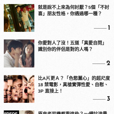
就是說不上來為何討厭？5個「不討
喜」朋友性格，你遇過哪一種？
1
你愛對人了沒！五道「真愛自問」
識別你的伴侶是對的人嗎？
2
比A片更Ａ？「色慾薰心」的超尺度
18 禁電影，真槍實彈性愛、自慰、
3P 直接上！
3
原來老司機都看這些？av網站流量