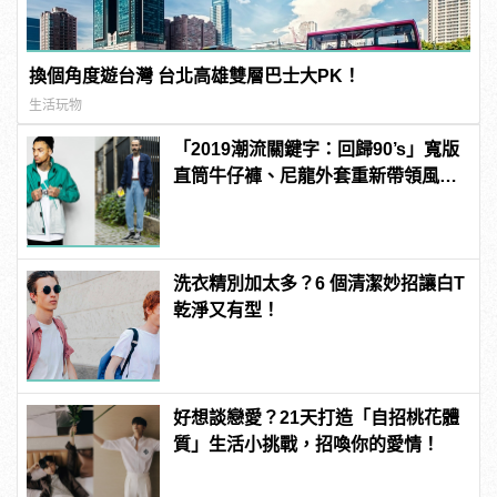
換個角度遊台灣 台北高雄雙層巴士大PK！
生活玩物
「2019潮流關鍵字：回歸90’s」寬版
直筒牛仔褲、尼龍外套重新帶領風
潮！
洗衣精別加太多？6 個清潔妙招讓白T
乾淨又有型！
好想談戀愛？21天打造「自招桃花體
質」生活小挑戰，招喚你的愛情！