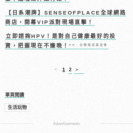
【日系潮牌】SENSEOFPLACE全球網路
商店，開幕VIP派對現場直擊！
立即諮詢HPV！是對自己健康最好的投
資，把握現在不嫌晚！
PR・台灣癌症基金會
<
1
2
>
單頁閱讀
生活玩物
Advertisements