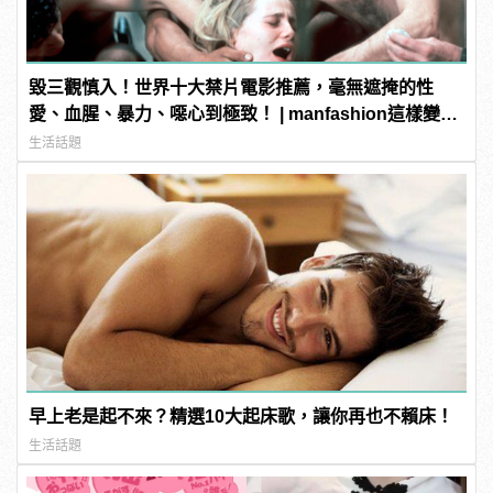
毀三觀慎入！世界十大禁片電影推薦，毫無遮掩的性
愛、血腥、暴力、噁心到極致！ | manfashion這樣變型
男
生活話題
早上老是起不來？精選10大起床歌，讓你再也不賴床！
生活話題