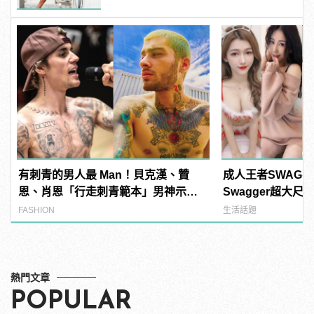
有刺青的男人最 Man！貝克漢、贊
成人王者SWAG
恩、肖恩「行走刺青範本」男神示
Swagger超大
範！
紅海鮮通通有，親
FASHION
生活話題
結！ | manfash
熱門文章
POPULAR