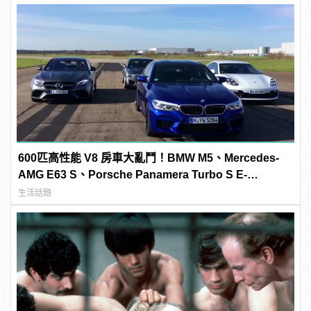
600匹高性能 V8 房車大亂鬥！BMW M5、Mercedes-
AMG E63 S、Porsche Panamera Turbo S E-
Hybrid、Cadillac CTS-V「0-300km/h」加速對決
生活話題