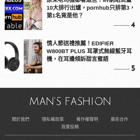
10大排行出爐，pornhub只排第3，
第1名竟是他？
4
情人節送禮推薦！EDIFIER
W800BT PLUS 耳罩式無線藍牙耳
機，在耳邊傾訴甜言蜜語
5
關於我們
隱私權政策
著作權聲明
廣告合作
我要投稿