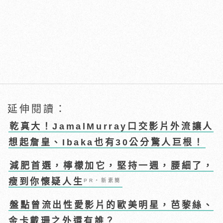
延伸閱讀：
乾真大！JamalMurray口交影片外流讓人
想起詹皇、Ibaka也有30公分驚人巨根！
減肥首選，檸檬加它，堅持一週，腰細了，
瘦到你懷疑人生
PR・新素簡
盤點曾流出性愛影片的歐美明星，芭黎絲、
金卡戴珊之外還有誰？