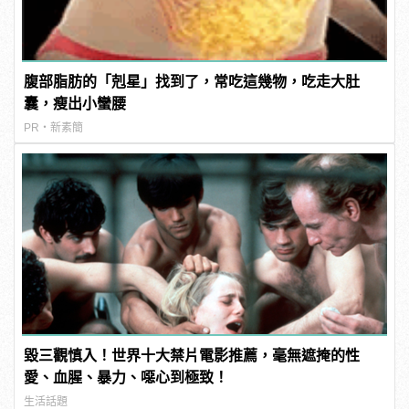
腹部脂肪的「剋星」找到了，常吃這幾物，吃走大肚
囊，瘦出小蠻腰
PR・新素簡
毀三觀慎入！世界十大禁片電影推薦，毫無遮掩的性
愛、血腥、暴力、噁心到極致！
生活話題