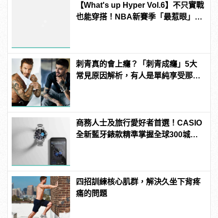
【What's up Hyper Vol.6】不只實戰
也能穿搭！NBA新賽季「最惹眼」明
星球鞋總整理
刺青真的會上癮？「刺青成癮」5大
常見原因解析，有人是單純享受那種
痛感？ | manfashion這樣變型男
商務人士及旅行愛好者首選！CASIO
全新藍牙錶款精準掌握全球300城市
時間
四招訓練核心肌群，解決久坐下背疼
痛的問題