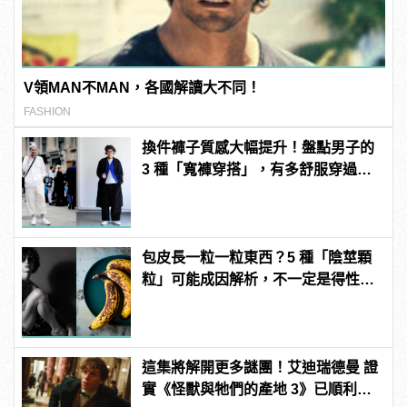
V領MAN不MAN，各國解讀大不同！
FASHION
換件褲子質感大幅提升！盤點男子的
3 種「寬褲穿搭」，有多舒服穿過就
知道！
包皮長一粒一粒東西？5 種「陰莖顆
粒」可能成因解析，不一定是得性
病！
這集將解開更多謎團！艾迪瑞德曼 證
實《怪獸與牠們的產地 3》已順利開