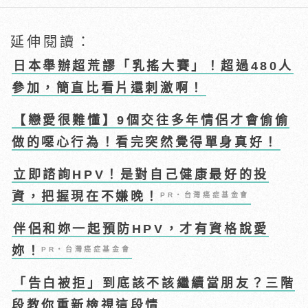
延伸閱讀：
日本舉辦超荒謬「乳搖大賽」！超過480人
參加，簡直比看片還刺激啊！
【戀愛很難懂】9個交往多年情侶才會偷偷
做的噁心行為！看完突然覺得單身真好！
立即諮詢HPV！是對自己健康最好的投
資，把握現在不嫌晚！
PR・台灣癌症基金會
伴侶和妳一起預防HPV，才有資格說愛
妳！
PR・台灣癌症基金會
「告白被拒」到底該不該繼續當朋友？三階
段教你重新檢視這段情