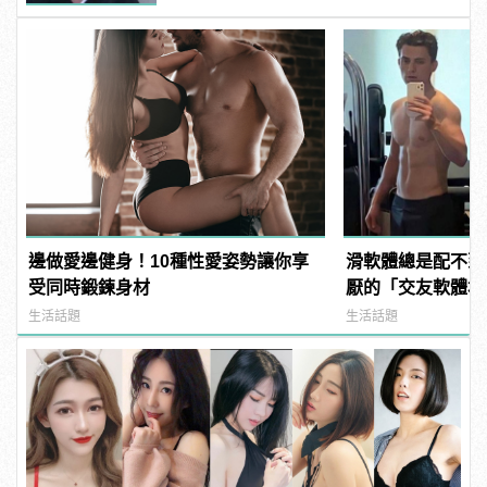
邊做愛邊健身！10種性愛姿勢讓你享
滑軟體總是配不到
受同時鍛鍊身材
厭的「交友軟體地
用？！ | manfa
生活話題
生活話題