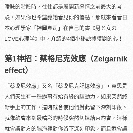
曖昧的階段時，往往都是展開新戀情之前最大的考
驗，如果你也希望讓她看見你的優點，那就來看看日
本心理學家「神岡真司」在自己的書《男と女の
LOVE心理学》中，介紹的4個小秘訣擄獲對的心！
第1神招：蔡格尼克效應（Zeigarnik
effect）
「蔡戈尼效應」又名「蔡戈尼克記憶效應」，意思是
人們天生有一種辦事有始有終的驅動力，如果突然終
斷手上的工作，這時就會使他們對此留下深刻印象。
就像約會來到最精彩的時候突然切掉結束約會，這樣
就會讓對方的腦海裡對你留下深刻印象，而且還會讓