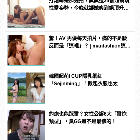
打炮總是那幾招？試試這34個超銷魂
性愛姿勢，今晚就讓她爽到絕頂升
天！ | manfashion這樣變型男
驚！AV 男優每天拍片，痛的不是腰
反而是「這裡」？ | manfashion這樣
變型男
韓國超萌I CUP隱乳網紅
「Sejinming」！掀起衣服也太
「胸」了吧！ | manfashion這樣變型
男
約炮也能踩雷？女性公認6大「雷炮
類型」，臭GG還不是最慘的！