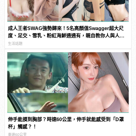
成人王者SWAG強勢歸來！5名高顏值Swagger超大尺
度、足交、雪乳、粉紅海鮮通通有，親自教你人與人的
連結！ | manfashion這樣變型男
生活話題
伸手能摸到胸部？時速60公里，伸手就能感受到「D罩
杯」觸感？！
車速60公里