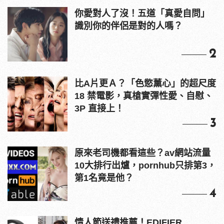
你愛對人了沒！五道「真愛自問」
識別你的伴侶是對的人嗎？
2
比A片更Ａ？「色慾薰心」的超尺度
18 禁電影，真槍實彈性愛、自慰、
3P 直接上！
3
原來老司機都看這些？av網站流量
10大排行出爐，pornhub只排第3，
第1名竟是他？
4
情人節送禮推薦！EDIFIER