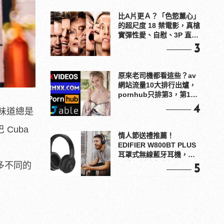
比A片更Ａ？「色慾薰心」
的超尺度 18 禁電影，真槍
實彈性愛、自慰、3P 直接
上！
3
原來老司機都看這些？av
網站流量10大排行出爐，
pornhub只排第3，第1名
竟是他？
4
味道總是
 Cuba
情人節送禮推薦！
EDIFIER W800BT PLUS
耳罩式無線藍牙耳機，在
耳邊傾訴甜言蜜語
更多不同的
5