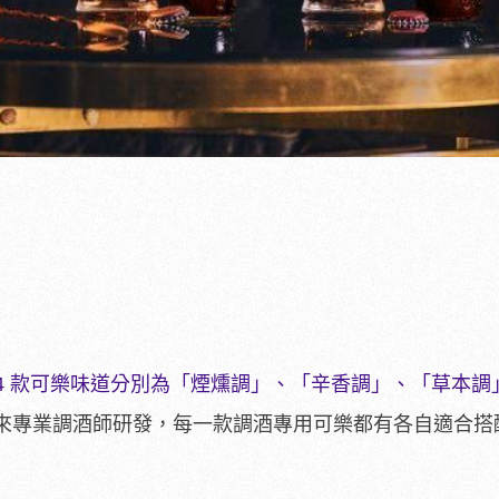
s 系列」的 4 款可樂味道分別為「煙燻調」、「辛香調」、「草本
來專業調酒師研發，每一款調酒專用可樂都有各自適合搭