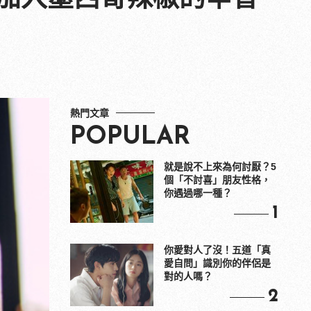
熱門文章
POPULAR
就是說不上來為何討厭？5
個「不討喜」朋友性格，
你遇過哪一種？
1
你愛對人了沒！五道「真
愛自問」識別你的伴侶是
對的人嗎？
2