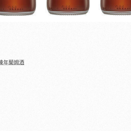
）
陳年蘭姆酒