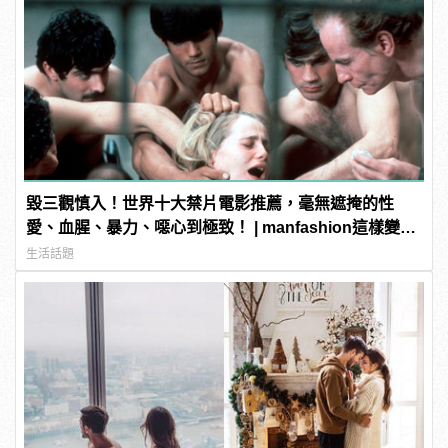
毀三觀慎入！世界十大禁片電影推薦，毫無遮掩的性
愛、血腥、暴力、噁心到極致！ | manfashion這樣變型
男
生活話題