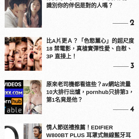
識別你的伴侶是對的人嗎？
2
比A片更Ａ？「色慾薰心」的超尺度
18 禁電影，真槍實彈性愛、自慰、
3P 直接上！
3
原來老司機都看這些？av網站流量
10大排行出爐，pornhub只排第3，
第1名竟是他？
4
情人節送禮推薦！EDIFIER
W800BT PLUS 耳罩式無線藍牙耳