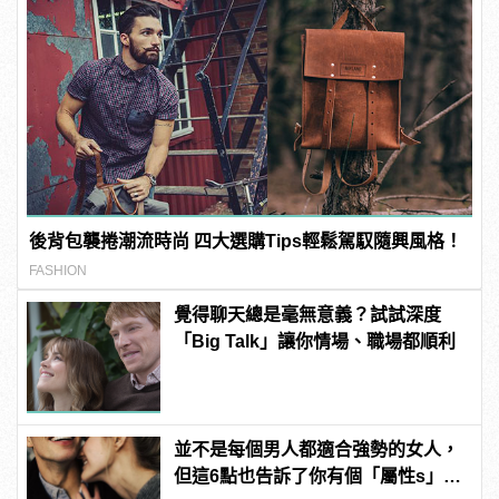
後背包襲捲潮流時尚 四大選購Tips輕鬆駕馭隨興風格！
FASHION
覺得聊天總是毫無意義？試試深度
「Big Talk」讓你情場、職場都順利
並不是每個男人都適合強勢的女人，
但這6點也告訴了你有個「屬性s」的