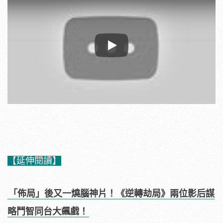
Play
【延伸閱讀】
「佈局」後又一燒腦神片！《逆轉劫局》兩位影后謀
略鬥智同台大飆戲！