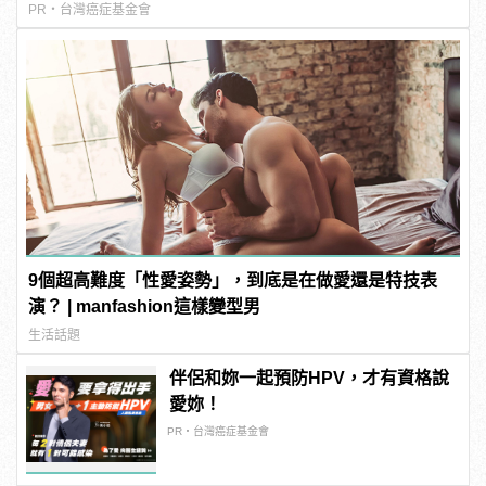
PR・台灣癌症基金會
9個超高難度「性愛姿勢」，到底是在做愛還是特技表
演？ | manfashion這樣變型男
生活話題
伴侶和妳一起預防HPV，才有資格說
愛妳！
PR・台灣癌症基金會