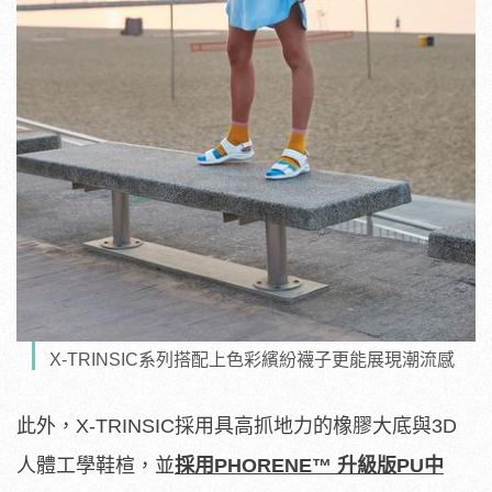
X-TRINSIC系列搭配上色彩繽紛襪子更能展現潮流感
此外，X-TRINSIC採用具高抓地力的橡膠大底與3D
人體工學鞋楦，並
採用
PHORENE
™
升級版
PU
中