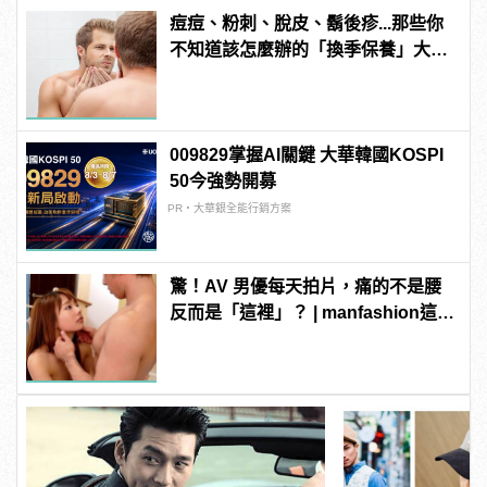
痘痘、粉刺、脫皮、鬍後疹...那些你
不知道該怎麼辦的「換季保養」大哉
問！
009829掌握AI關鍵 大華韓國KOSPI
50今強勢開募
PR・大華銀全能行銷方案
驚！AV 男優每天拍片，痛的不是腰
反而是「這裡」？ | manfashion這樣
變型男