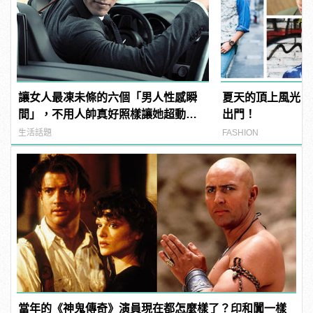
讓女人最凍未條的六個「男人性感瞬
夏天的頂上風光，
間」，不用人帥真好照樣讓她超動
出門！
心！
生活話題
FASHION
當年的《神鬼傳奇》演員現在都怎麼樣了？印和闐一樣