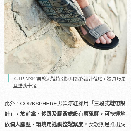
X-TRINSIC男款涼鞋特別採用迷彩設計鞋底，獨具巧思
且酷勁十足
此外，CORKSPHERE男款涼鞋採用
「三段式鞋帶設
計」，於前掌、後跟及腳背處設有魔鬼氈，可快速地
依個人腳型、環境用途調整鬆緊度
。女款則是推出夾