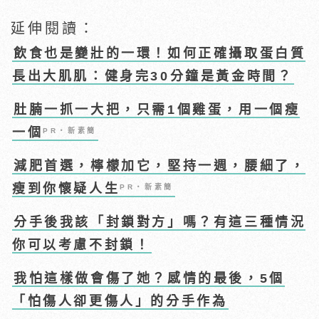
延伸閱讀：
飲食也是變壯的一環！如何正確攝取蛋白質
長出大肌肌：健身完30分鐘是黃金時間？
肚腩一抓一大把，只需1個雞蛋，用一個瘦
一個
PR・新素簡
減肥首選，檸檬加它，堅持一週，腰細了，
瘦到你懷疑人生
PR・新素簡
分手後我該「封鎖對方」嗎？有這三種情況
你可以考慮不封鎖！
我怕這樣做會傷了她？感情的最後，5個
「怕傷人卻更傷人」的分手作為