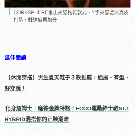
CORKSPHERE推出夾腳拖鞋款式，Y字夾腳處以真皮
打造，舒適度再加分
延伸閱讀
【休閒穿搭】男生夏天鞋子３款推薦，通風、有型、
好穿脫！
化身詹姆士．龐德金牌特務！ECCO運動紳士鞋ST.1
HYBRID混搭你的正裝潮流