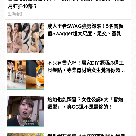
月狂拍40部？
生活話題
成人王者SWAG強勢歸來！5名高顏
值Swagger超大尺度、足交、雪乳、
粉紅海鮮通通有，親自教你人與人的
連結！ | manfashion這樣變型男
不只有雪克杯！居家DIY調酒必備工
具盤點，專業器材讓女生覺得你超
懂！
約炮也能踩雷？女性公認6大「雷炮
類型」，臭GG還不是最慘的！