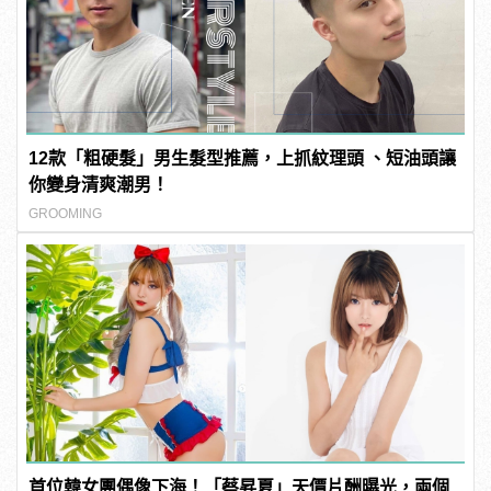
12款「粗硬髮」男生髮型推薦，上抓紋理頭 、短油頭讓
你變身清爽潮男！
GROOMING
首位韓女團偶像下海！「蔡昇夏」天價片酬曝光，兩個