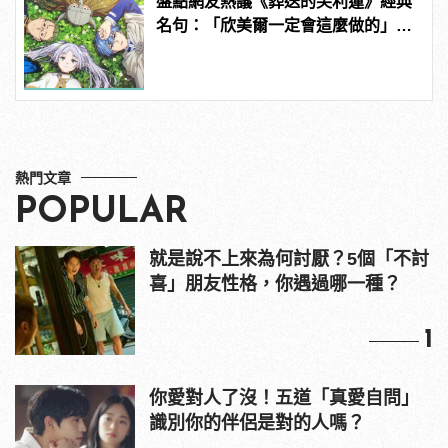
盤點網友熱議《葬送的芙利蓮》經典
名句：「欣美爾一定會這麼做的」超
感動
熱門文章
POPULAR
就是說不上來為何討厭？5個「不討
喜」朋友性格，你遇過哪一種？
1
你愛對人了沒！五道「真愛自問」
識別你的伴侶是對的人嗎？