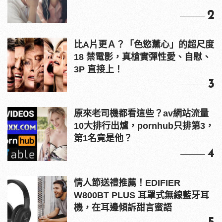
2
比A片更Ａ？「色慾薰心」的超尺度
18 禁電影，真槍實彈性愛、自慰、
3P 直接上！
3
原來老司機都看這些？av網站流量
10大排行出爐，pornhub只排第3，
第1名竟是他？
4
情人節送禮推薦！EDIFIER
W800BT PLUS 耳罩式無線藍牙耳
機，在耳邊傾訴甜言蜜語