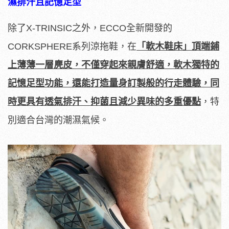
濕排汗且記憶足型
除了X-TRINSIC之外，ECCO全新開發的
CORKSPHERE系列涼拖鞋，在
「軟木鞋床」頂端鋪
上薄薄一層麂皮，不僅穿起來親膚舒適，軟木獨特的
記憶足型功能，還能打造量身訂製般的行走體驗，同
時更具有透氣排汗、抑菌且減少異味的多重優點
，特
別適合台灣的潮濕氣候。