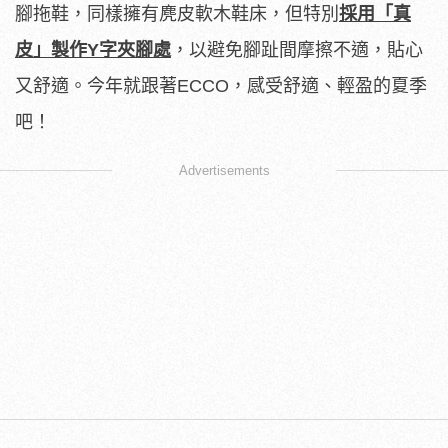
腳拖鞋，同樣擁有麂皮軟木鞋床，但特別
採用「真
皮」製作
Y
字夾腳處
，以避免腳趾間摩擦不適，貼心
又舒適。今年就跟著ECCO，感受舒適、輕盈的夏季
吧！
Advertisements