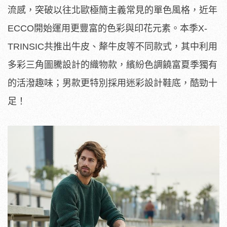
流感，突破以往北歐極簡主義常見的單色風格，近年
ECCO開始運用更豐富的色彩與印花元素。本季X-
TRINSIC共推出牛皮、犛牛皮等不同款式，其中利用
多彩三角圖騰設計的織物款，繽紛色調饒富夏季獨有
的活潑趣味；男款更特別採用迷彩設計鞋底，酷勁十
足！