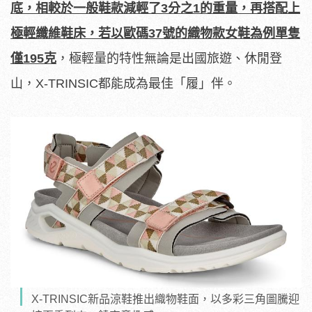
底，相較於一般鞋款減輕了
3
分之
1
的重量，再搭配上
極輕纖維鞋床
，若以歐碼
37
號的織物款女鞋為例單隻
僅
195
克
，極輕量的特性無論是出國旅遊、休閒登
山，X-TRINSIC都能成為最佳「履」伴。
X-TRINSIC新品涼鞋推出織物鞋面，以多彩三角圖騰迎