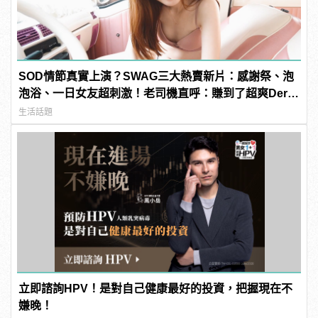
SOD情節真實上演？SWAG三大熱賣新片：感謝祭、泡
泡浴、一日女友超刺激！老司機直呼：賺到了超爽Der～
| manfashion這樣變型男
生活話題
立即諮詢HPV！是對自己健康最好的投資，把握現在不
嫌晚！