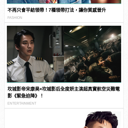
不再只會平結領帶！7種領帶打法，讓你質感晉升
FASHION
坎城影帝宋康昊×坎城影后全度妍主演超真實航空災難電
影《緊急迫降》！
ENTERTAINMENT