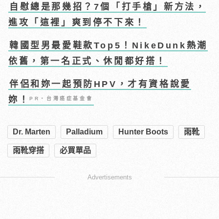
自慰總是那幾招？7個「打手槍」新方法，
進攻「這裡」爽到停不下來！
韓國型男最愛鞋款Top5！NikeDunk熱潮
依舊，第一名正式、休閒都好搭！
伴侶和妳一起預防HPV，才有資格說愛
妳！
PR・台灣癌症基金會
Dr. Marten
Palladium
Hunter Boots
雨靴
雨靴穿搭
必買單品
Advertisements