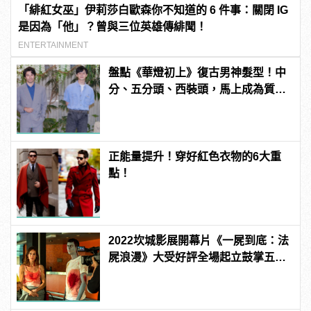
「緋紅女巫」伊莉莎白歐森你不知道的 6 件事：關閉 IG
是因為「他」？曾與三位英雄傳緋聞！
ENTERTAINMENT
盤點《華燈初上》復古男神髮型！中
分、五分頭、西裝頭，馬上成為質感
型男！ | manfashion這樣變型男
正能量提升！穿好紅色衣物的6大重
點！
2022坎城影展開幕片《一屍到底：法
屍浪漫》大受好評全場起立鼓掌五分
鐘！