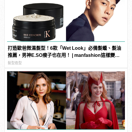
打造歐爸微濕髮型！6款「Wet Look」必備髮蠟、髮油
推薦，男神E.SO瘦子也在用！ | manfashion這樣變型
男
髮型造型