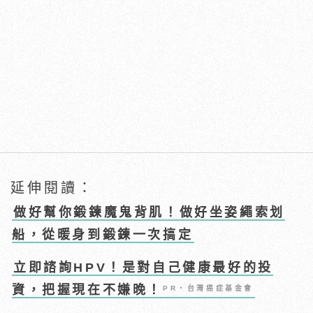
延伸閱讀：
做好幫你鍛鍊魔鬼背肌！做好坐姿繩索划
船，從暖身到鍛鍊一次搞定
立即諮詢HPV！是對自己健康最好的投
資，把握現在不嫌晚！
PR・台灣癌症基金會