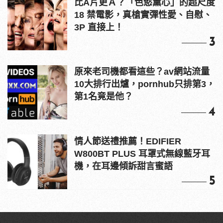
比A片更Ａ？「色慾薰心」的超尺度
18 禁電影，真槍實彈性愛、自慰、
3P 直接上！
3
原來老司機都看這些？av網站流量
10大排行出爐，pornhub只排第3，
第1名竟是他？
4
情人節送禮推薦！EDIFIER
W800BT PLUS 耳罩式無線藍牙耳
機，在耳邊傾訴甜言蜜語
5