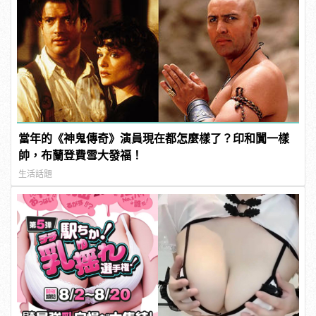
當年的《神鬼傳奇》演員現在都怎麼樣了？印和闐一樣
帥，布蘭登費雪大發福！
生活話題