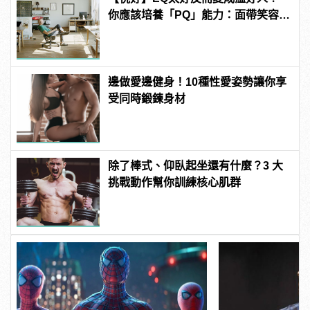
你應該培養「PQ」能力：面帶笑容，
也要帶著拳頭！
邊做愛邊健身！10種性愛姿勢讓你享
受同時鍛鍊身材
除了棒式、仰臥起坐還有什麼？3 大
挑戰動作幫你訓練核心肌群