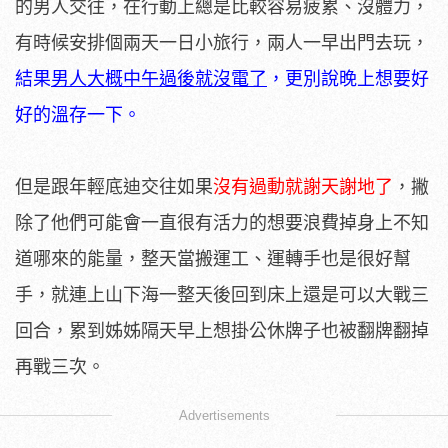
的男人交往，在行動上總是比較容易疲累、沒體力，
有時候安排個兩天一日小旅行，兩人一早出門去玩，
結果
男人大概中午過後就沒電了
，更別說晚上想要好
好的溫存一下。
但是跟年輕底迪交往如果
沒有過動就謝天謝地了
，撇
除了他們可能會一直很有活力的想要浪費掉身上不知
道哪來的能量，整天當搬運工、運轉手也是很好幫
手，就連上山下海一整天後回到床上還是可以大戰三
回合，累到姊姊隔天早上想掛公休牌子也被翻牌翻掉
再戰三次。
Advertisements