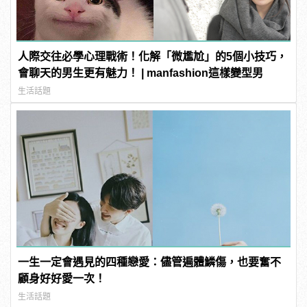
人際交往必學心理戰術！化解「微尷尬」的5個小技巧，
會聊天的男生更有魅力！ | manfashion這樣變型男
生活話題
一生一定會遇見的四種戀愛：儘管遍體鱗傷，也要奮不
顧身好好愛一次！
生活話題