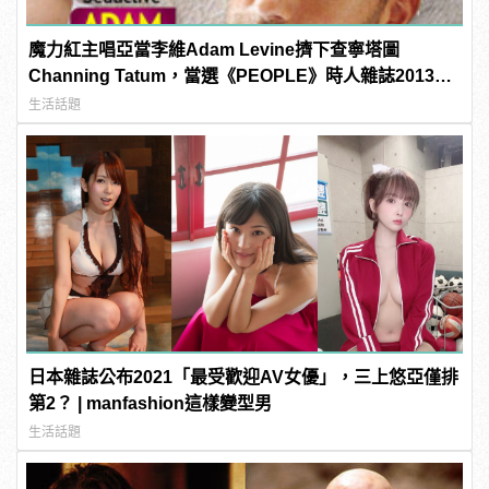
魔力紅主唱亞當李維Adam Levine擠下查寧塔圖
Channing Tatum，當選《PEOPLE》時人雜誌2013年
最性感男人！
生活話題
日本雜誌公布2021「最受歡迎AV女優」，三上悠亞僅排
第2？ | manfashion這樣變型男
生活話題