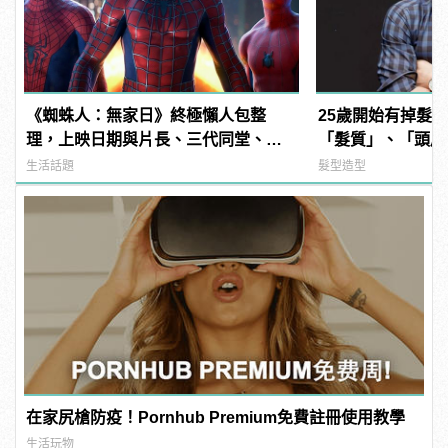
《蜘蛛人：無家日》終極懶人包整
25歲開始有掉髮
理，上映日期與片長、三代同堂、湯
「髮質」、「頭皮
姆霍蘭德去向......
品，避免落髮、保
生活話題
髮型造型
在家尻槍防疫！Pornhub Premium免費註冊使用教學
生活玩物