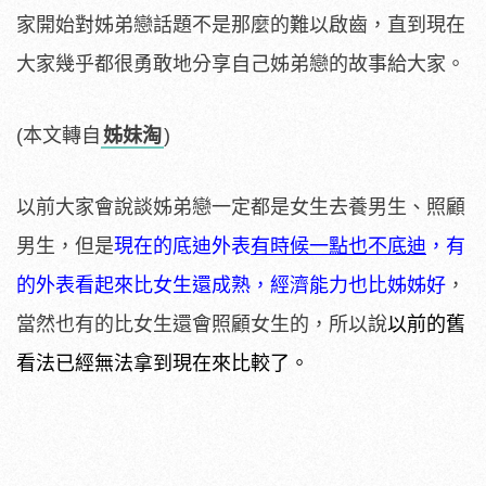
家開始對姊弟戀話題不是那麼的難以啟齒，直到現在
大家幾乎都很勇敢地分享自己姊弟戀的故事給大家。
(本文轉自
姊妹淘
)
以前大家會說談姊弟戀一定都是女生去養男生、照顧
男生，但是
現在的底迪外表
有時候一點也不底迪
，有
的外表看起來比女生還成熟，經濟能力也比姊姊好
，
當然也有的比女生還會照顧女生的，所以說
以前的舊
看法已經無法拿到現在來比較了。