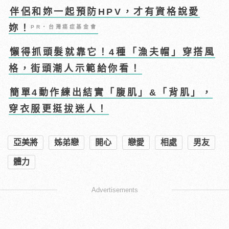
伴侶和妳一起預防HPV，才有資格說愛
妳！
PR・台灣癌症基金會
懶得抓頭髮就靠它！4種「漁夫帽」穿搭風
格，街頭潮人示範給你看！
簡單4動作練出結實「腹肌」&「背肌」，
穿衣服更挺拔迷人！
亞美將
姊弟戀
開心
戀愛
相處
男友
體力
Advertisements