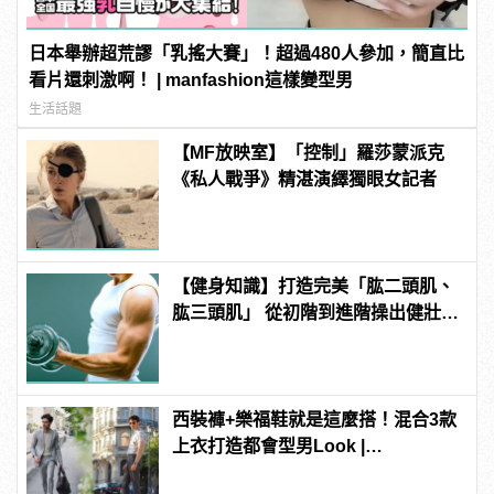
日本舉辦超荒謬「乳搖大賽」！超過480人參加，簡直比
看片還刺激啊！ | manfashion這樣變型男
生活話題
【MF放映室】「控制」羅莎蒙派克
《私人戰爭》精湛演繹獨眼女記者
【健身知識】打造完美「肱二頭肌、
肱三頭肌」 從初階到進階操出健壯手
臂
西裝褲+樂福鞋就是這麼搭！混合3款
上衣打造都會型男Look |
manfashion這樣變型男