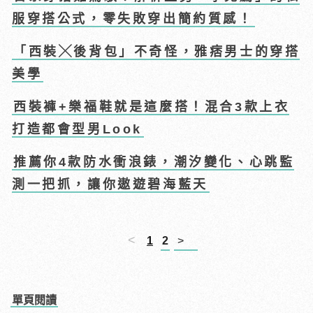
服穿搭公式，零失敗穿出簡約質感！
「西裝╳後背包」不奇怪，雅痞男士的穿搭
美學
西裝褲+樂福鞋就是這麼搭！混合3款上衣
打造都會型男Look
推薦你4款防水衝浪錶，潮汐變化、心跳監
測一把抓，讓你遨遊碧海藍天
<
1
2
>
單頁閱讀