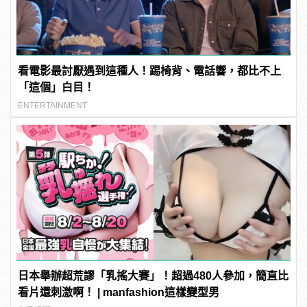
看電影最討厭遇到這種人！踢椅背、電話響，都比不上
「這個」白目！
ENTERTAINMENT
日本舉辦超荒謬「乳搖大賽」！超過480人參加，簡直比
看片還刺激啊！ | manfashion這樣變型男