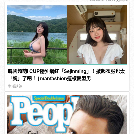
韓國超萌I CUP隱乳網紅「Sejinming」！掀起衣服也太
「胸」了吧！ | manfashion這樣變型男
生活話題