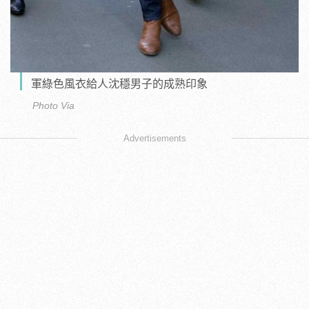
軍綠色風衣給人沈穩男子的成熟印象
Photo Via
Advertisements