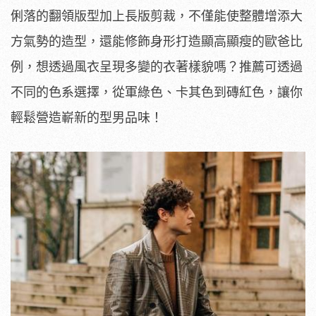
俐落的翻領版型加上長版剪裁，不僅能使整體增添大
方氣勢的造型，還能修飾身形打造顯高顯瘦的歐爸比
例，想透過風衣呈現多變的衣著樣貌嗎？推薦可透過
不同的色系選擇，從軍綠色、卡其色到磚紅色，讓你
輕鬆營造嶄新的型男品味！