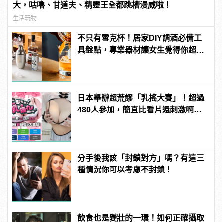
大，咕嚕、甘道夫、精靈王全都跳槽漫威啦！
生活玩物
不只有雪克杯！居家DIY調酒必備工
具盤點，專業器材讓女生覺得你超
懂！
日本舉辦超荒謬「乳搖大賽」！超過
480人參加，簡直比看片還刺激啊！ |
manfashion這樣變型男
分手後我該「封鎖對方」嗎？有這三
種情況你可以考慮不封鎖！
飲食也是變壯的一環！如何正確攝取