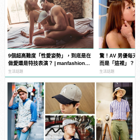
9個超高難度「性愛姿勢」，到底是在
驚！AV 男優每
做愛還是特技表演？ | manfashion這
而是「這裡」？ | m
樣變型男
型男
生活話題
生活話題