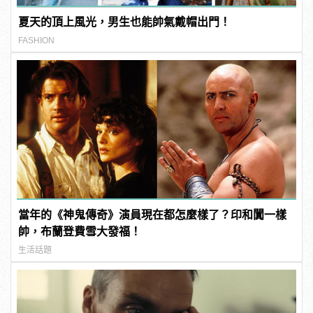
夏天的頂上風光，男生也能帥氣戴帽出門！
FASHION
當年的《神鬼傳奇》演員現在都怎麼樣了？印和闐一樣
帥，布蘭登費雪大發福！
生活話題