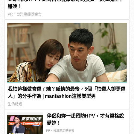
嫌晚！
PR・台灣癌症基金會
我怕這樣做會傷了她？感情的最後，5個「怕傷人卻更傷
人」的分手作為 | manfashion這樣變型男
生活話題
伴侶和妳一起預防HPV，才有資格說
愛妳！
PR・台灣癌症基金會