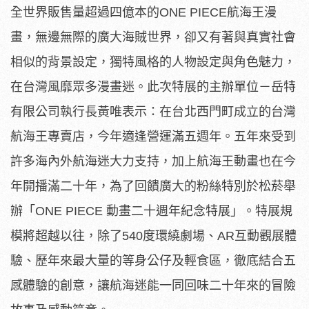
全世界販售量超過四億本的ONE PIECE航海王漫
畫，無邊無際的廣大海賊世界，卻又有著與真實社會
相似的背景設定，獨特風格的人物設定與角色魅力，
在台灣風靡眾多漫畫迷。此次特展的主辦單位－岳特
有限公司執行長黃唯表示：在台北西門町成立的台灣
航海王專賣店，今年適逢營運滿五週年。五年來受到
許多海內外航海迷大力支持，加上航海王動畫也在今
年開播滿二十年，為了回饋廣大的粉絲特別於松菸舉
辦「ONE PIECE 動畫二十週年紀念特展」。特展規
模將超越以往，除了540度環繞劇場、AR互動觀展體
驗、歷年來最大量的等身公仔及輕食區，徹底結合五
感體驗的創意，讓航海迷能一同回味二十年來的冒險