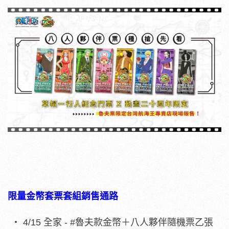
限量金幣套票套組銷售通路
4/15 全家 - #魯夫款金幣＋八人夥伴隨機票乙張