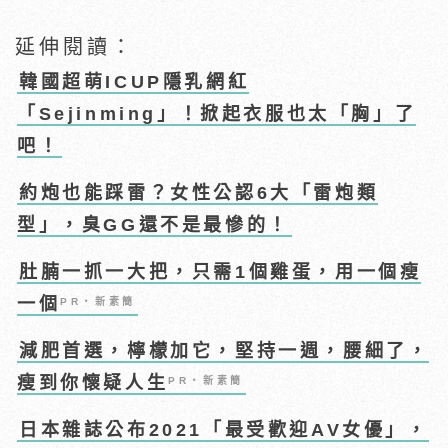
延伸閱讀：
韓國超萌ICUP隱乳網紅
「Sejinming」！掀起衣服也太「胸」了
吧！
約炮也能踩雷？女性公認6大「雷炮類
型」，臭GG還不是最慘的！
肚腩一抓一大把，只需1個雞蛋，用一個瘦
一個
PR・新素簡
減肥首選，檸檬加它，堅持一週，腰細了，
瘦到你懷疑人生
PR・新素簡
日本雜誌公布2021「最受歡迎AV女優」，