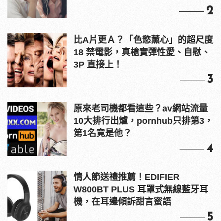
2
比A片更Ａ？「色慾薰心」的超尺度
18 禁電影，真槍實彈性愛、自慰、
3P 直接上！
3
原來老司機都看這些？av網站流量
10大排行出爐，pornhub只排第3，
第1名竟是他？
4
情人節送禮推薦！EDIFIER
W800BT PLUS 耳罩式無線藍牙耳
機，在耳邊傾訴甜言蜜語
5