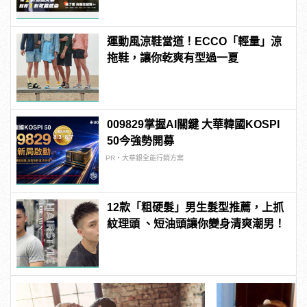
運動風涼鞋當道！ECCO「輕量」涼
拖鞋，讓你乾爽有型過一夏
009829掌握AI關鍵 大華韓國KOSPI
50今強勢開募
PR・大華銀全能行銷方案
12款「粗硬髮」男生髮型推薦，上抓
紋理頭 、短油頭讓你變身清爽潮男！