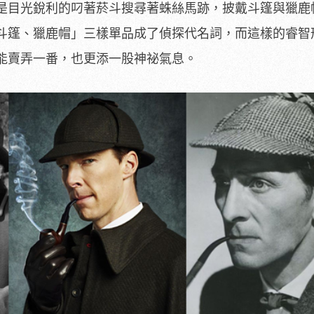
是目光銳利的叼著菸斗搜尋著蛛絲馬跡，披戴斗篷與獵鹿
斗篷、獵鹿帽」三樣單品成了偵探代名詞，而這樣的睿智
能賣弄一番，也更添一股神祕氣息。