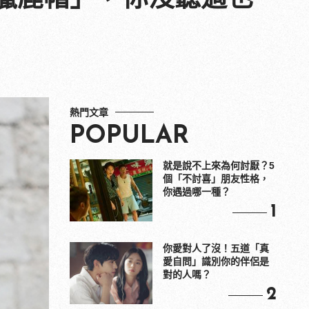
熱門文章
POPULAR
就是說不上來為何討厭？5
個「不討喜」朋友性格，
你遇過哪一種？
1
你愛對人了沒！五道「真
愛自問」識別你的伴侶是
對的人嗎？
2