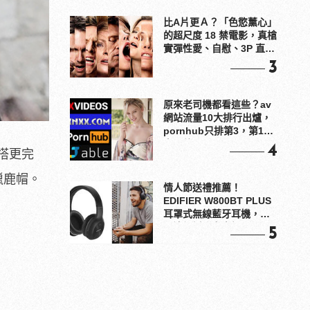
比A片更Ａ？「色慾薰心」
的超尺度 18 禁電影，真槍
實彈性愛、自慰、3P 直接
上！
3
原來老司機都看這些？av
網站流量10大排行出爐，
pornhub只排第3，第1名
竟是他？
4
搭更完
獵鹿帽。
情人節送禮推薦！
EDIFIER W800BT PLUS
耳罩式無線藍牙耳機，在
耳邊傾訴甜言蜜語
5