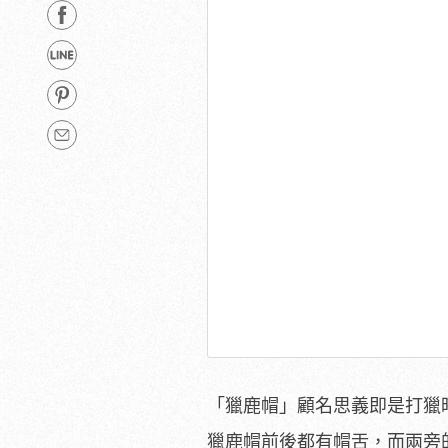
「獵鹿帽」顧名思義即是打獵
獵鹿帽前後都有帽舌，而兩旁