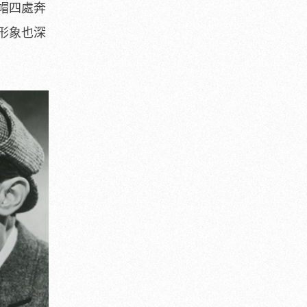
帽四處奔
形象也深