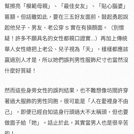
幫擦亮「模範母親」、「最佳女友」、「貼心腦婆」
匾額。但話雖如此，要在三五好友面前，鼓起勇起說
起他兒子、男友、老公穿 S 實在有損顏面。（別懷
疑！許多不願具名的女性都親口證實...）再加上傳統
華人女性總把上老公、兒子視為「天」，樣樣都應該
贏過別人才是，所以她們誤判男性服飾尺寸也當然沒
什麼好質疑！
然而這些身旁女性的誤判結果，也不難想像坊間許穿
著過大服飾的男性同胞，很可能是「人在愛裡身不由
己」，即便已經自知這身行頭過大不太稱頭，但也要
做面子給「她」。話止於此，其實當男人也是很辛苦
的！