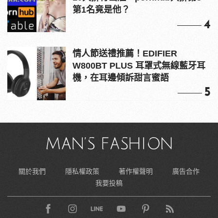
第1名竟是他？
4
情人節送禮推薦！EDIFIER
W800BT PLUS 耳罩式無線藍牙耳
機，在耳邊傾訴甜言蜜語
5
關於我們
隱私權政策
著作權聲明
廣告合作
我要投稿