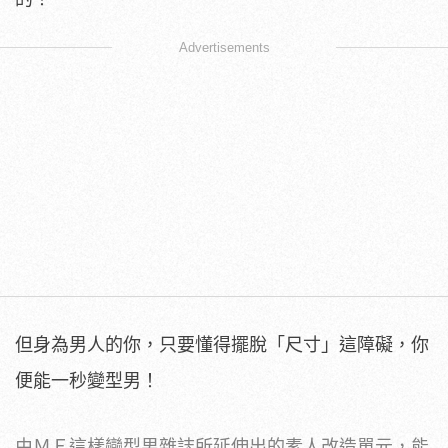
Advertisements
但身為男人的你，只要懂得擺脫「尺寸」這障礙，你
便能一秒變型男！
由ＭＦ這樣變型男雜誌所延伸出的素人改造單元，能