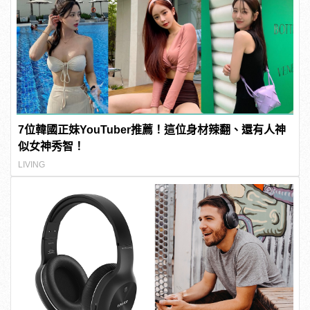
7位韓國正妹YouTuber推薦！這位身材辣翻、還有人神
似女神秀智！
LIVING