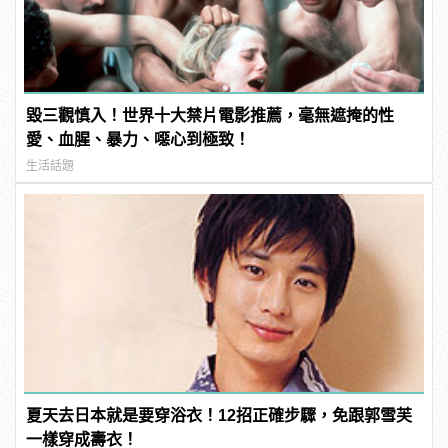
毀三觀慎入！世界十大禁片電影推薦，毫無遮掩的性
愛、血腥、暴力、噁心到極致！
生活話題
夏天去日本就是要穿浴衣！12招正確步驟，免跟郭雪芙
一樣穿成壽衣！