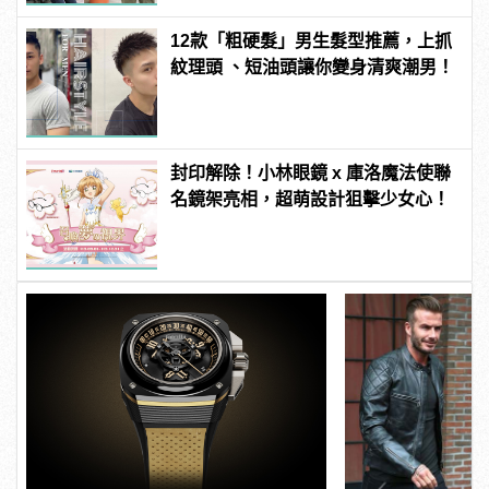
12款「粗硬髮」男生髮型推薦，上抓
紋理頭 、短油頭讓你變身清爽潮男！
封印解除！小林眼鏡 x 庫洛魔法使聯
名鏡架亮相，超萌設計狙擊少女心！