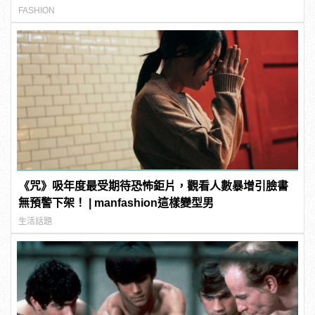
FASHION
《咒》吸年度最受期待恐怖鉅片，觀看人數暴增引臉書
無預警下架！ | manfashion這樣變型男
生活話題