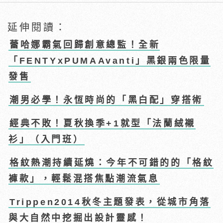
延伸閱讀：
蕾哈娜霸氣回歸創意總監！全新
「FENTYxPUMAAvanti」黑銀兩色限量
發售
潮男必學！永恆時尚的「黑白配」穿搭術
經典不敗！夏秋換季+1就型「法蘭絨襯
衫」（入門班）
格紋熱潮持續延燒：今年不可錯的的「格紋
褲款」，輕鬆混搭焦點潮流氣息
Trippen2014秋冬主題發表，從城市角落
與大自然中挖掘出設計靈感！