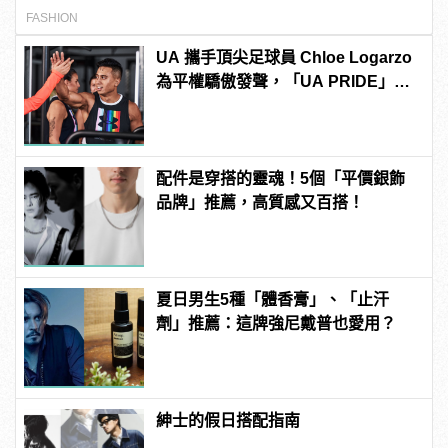
FASHION
UA 攜手頂尖足球員 Chloe Logarzo
為平權驕傲發聲，「UA PRIDE」系
列全新上市！
配件是穿搭的靈魂！5個「平價銀飾
品牌」推薦，高質感又百搭！
夏日男生5種「體香膏」、「止汗
劑」推薦：這牌強尼戴普也愛用？
紳士的假日搭配指南