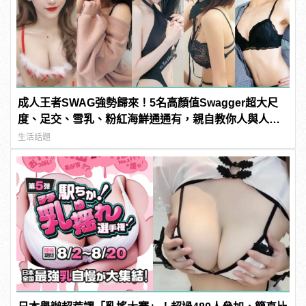
成人王者SWAG強勢歸來！5名高顏值Swagger超大尺
度、足交、雪乳、粉紅海鮮通通有，親自教你人與人的
連結！ | manfashion這樣變型男
生活話題