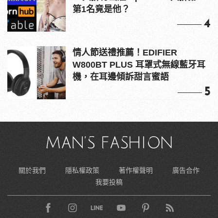
第1名竟是他？
4
情人節送禮推薦！EDIFIER
W800BT PLUS 耳罩式無線藍牙耳
機，在耳邊傾訴甜言蜜語
5
關於我們
隱私權政策
著作權聲明
廣告合作
我要投稿