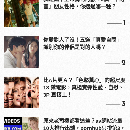
喜」朋友性格，你遇過哪一種？
1
你愛對人了沒！五道「真愛自問」
識別你的伴侶是對的人嗎？
2
比A片更Ａ？「色慾薰心」的超尺度
18 禁電影，真槍實彈性愛、自慰、
3P 直接上！
3
原來老司機都看這些？av網站流量
10大排行出爐，pornhub只排第3，