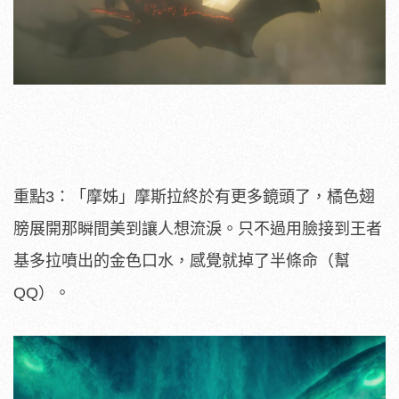
重點3：「摩姊」摩斯拉終於有更多鏡頭了，橘色翅
膀展開那瞬間美到讓人想流淚。只不過用臉接到王者
基多拉噴出的金色口水，感覺就掉了半條命（幫
QQ）。