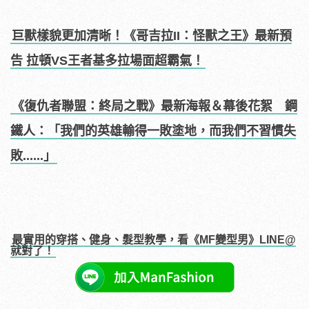
巨獸樣貌更加清晰！《哥吉拉II：怪獸之王》最新預
告 拉頓VS王者基多拉場面超霸氣！
《復仇者聯盟：終局之戰》最新海報＆幕後花絮 鋼
鐵人：「我們的英雄輸得一敗塗地，而我們不習慣失
敗......」
最實用的穿搭、健身、髮型教學，看《MF變型男》LINE@
就對了！