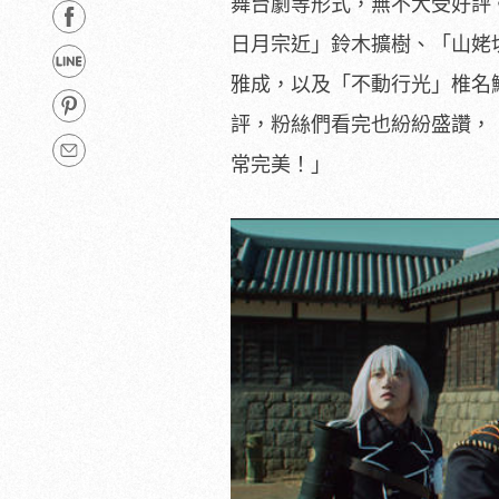
舞台劇等形式，無不大受好評
日月宗近」鈴木擴樹、「
山姥
雅成，以及「不動行光」椎名
評，粉絲們看完也紛紛盛讚，
常完美！」