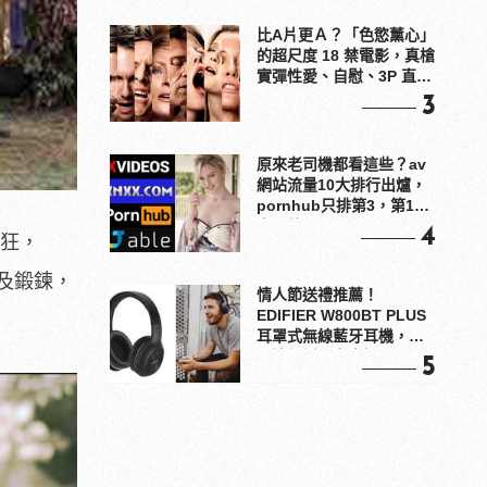
比A片更Ａ？「色慾薰心」
的超尺度 18 禁電影，真槍
實彈性愛、自慰、3P 直接
上！
3
原來老司機都看這些？av
網站流量10大排行出爐，
pornhub只排第3，第1名
竟是他？
4
瘋狂，
及鍛鍊，
情人節送禮推薦！
EDIFIER W800BT PLUS
耳罩式無線藍牙耳機，在
耳邊傾訴甜言蜜語
5