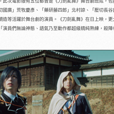
。此次電影版有五位都曾是《刀劍亂舞》舞台劇班底，包
切國廣」荒牧慶彥、「藥研藤四郎」北村諒、「壓切長谷
鯛造等活躍於舞台劇的演員。《刀劍亂舞》在日上映，更
「演員們無論神態、
語氣乃至動作都超級精純熟練，殺陣