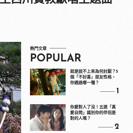
熱門文章
POPULAR
就是說不上來為何討厭？5
個「不討喜」朋友性格，
你遇過哪一種？
1
你愛對人了沒！五道「真
愛自問」識別你的伴侶是
對的人嗎？
2