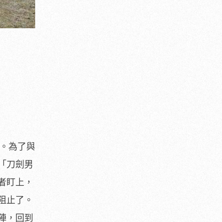
。為了與
「刀劍男
者盯上，
阻止了。
陣，
回到