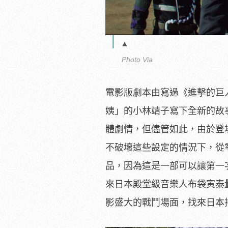
▲
Photo Via
電影版劇本由寫過《進擊的巨
姨」
的小林靖子寫下全新的故
體劇情，但儘管如此，由於登
不破壞這些設定的情況下，
從
品，
因為這是一部可以讓第一
來日本殿堂級音樂人布
袋寅泰量
影盛大的戰鬥場面，
找來日本