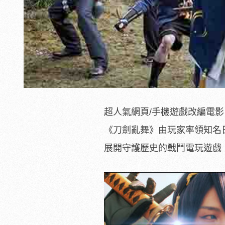
超人氣網頁/手機遊戲改編電
《刀劍亂舞》由玩家率領知名
展開守護歷史的戰鬥電玩遊戲「刀