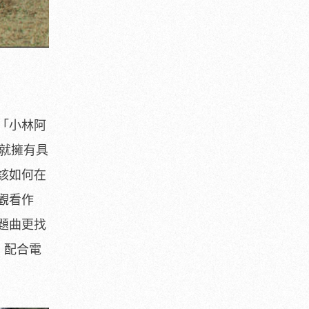
「小林阿
身就擁有具
該如何在
觀看作
題曲更找
，配合電