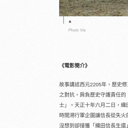
▲
Photo Via
《電影簡介》
故事講述西元2205年，歷史
之對抗，
肩負歷史守護責任的
士」。天正十年六月二日，
織
時間溯行軍企圖讓信長從失火
沒想到卻接獲「織田信長生還