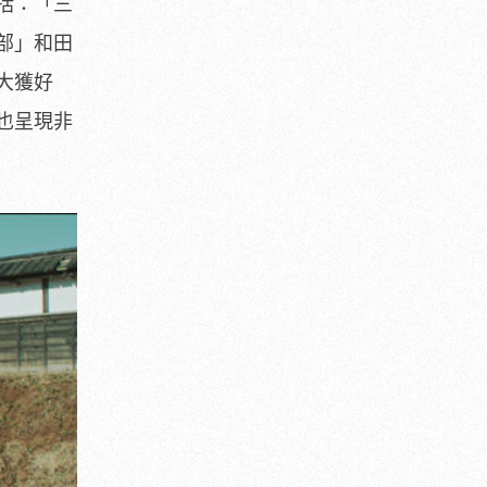
括：「三
部」
和田
大獲好
也呈現非