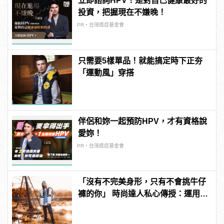
立即諮詢HPV！是對自己健康最好的
投資，把握現在不嫌晚！
PR・台灣癌症基金會
只需要5樣單品！就能搞定時下正夯
「運動風」穿搭
伴侶和妳一起預防HPV，才有資格說
愛妳！
PR・台灣癌症基金會
「沒有不完美身形，只有不會挑牛仔
褲的你」 時尚達人私心傳授：運用
Taper褲穿出爆表街頭潮味！