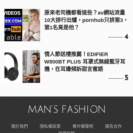
原來老司機都看這些？av網站流量
10大排行出爐，pornhub只排第3，
第1名竟是他？
4
情人節送禮推薦！EDIFIER
W800BT PLUS 耳罩式無線藍牙耳
機，在耳邊傾訴甜言蜜語
5
關於我們
隱私權政策
著作權聲明
廣告合作