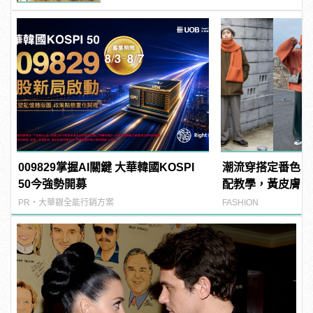
009829掌握AI關鍵 大華韓國KOSPI
潮流穿搭定番色！
50今強勢開募
配教學，黃皮膚、
馭！
PR・大華銀全能行銷方案
FASHION