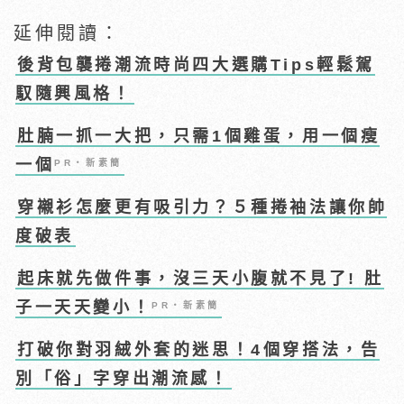
延伸閱讀：
後背包襲捲潮流時尚四大選購Tips輕鬆駕
馭隨興風格！
肚腩一抓一大把，只需1個雞蛋，用一個瘦
一個
PR・新素簡
穿襯衫怎麼更有吸引力？５種捲袖法讓你帥
度破表
起床就先做件事，沒三天小腹就不見了! 肚
子一天天變小！
PR・新素簡
打破你對羽絨外套的迷思！4個穿搭法，告
別「俗」字穿出潮流感！