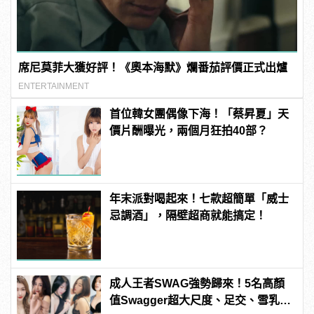
席尼莫菲大獲好評！《奧本海默》爛番茄評價正式出爐
ENTERTAINMENT
首位韓女團偶像下海！「蔡昇夏」天
價片酬曝光，兩個月狂拍40部？
年末派對喝起來！七款超簡單「威士
忌調酒」，隔壁超商就能搞定！
成人王者SWAG強勢歸來！5名高顏
值Swagger超大尺度、足交、雪乳、