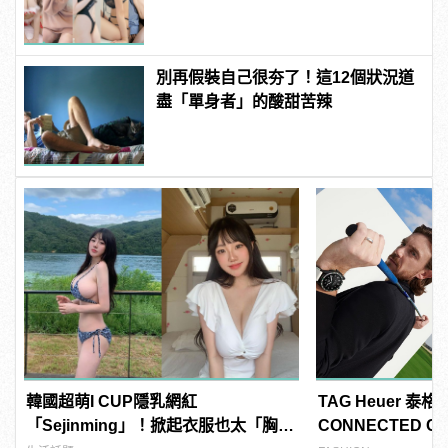
粉紅海鮮通通有，親自教你人與人的
連結！ | manfashion這樣變型男
別再假裝自己很夯了！這12個狀況道
盡「單身者」的酸甜苦辣
韓國超萌I CUP隱乳網紅
TAG Heuer 泰
「Sejinming」！掀起衣服也太「胸」
CONNECTED CA