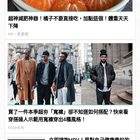
超神減肥神器！橘子不要直接吃，加點這個！體重天天
下降
PR・新素簡
買了一件本季超夯「寬褲」卻不知道如何搭配？快來看
穿搭達人示範用寬褲穿出4種風格！
FASHION