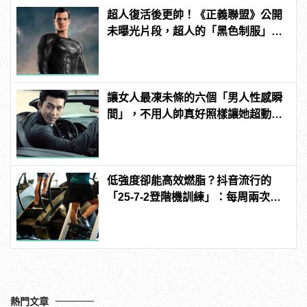
超人復活後更帥！《正義聯盟》公開
未曝光片段，超人的「黑色制服」首
曝光！ | manfashion這樣變型男
讓女人最凍未條的六個「男人性感瞬
間」，不用人帥真好照樣讓她超動
心！
低強度卻能高效燃脂？抖音流行的
「25-7-2登階機訓練」：每周兩次即
可
熱門文章