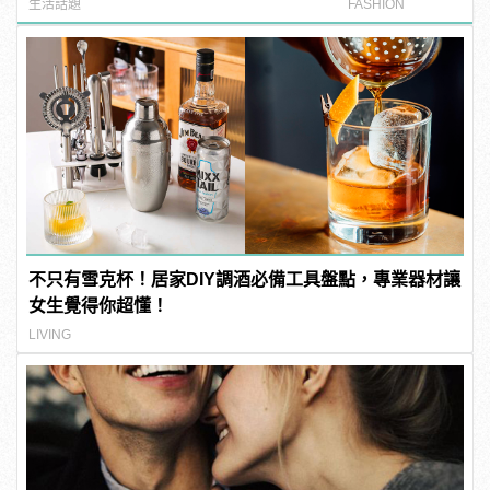
了吧！ | manfashion這樣變型男
錶 高爾夫球特別
生活話題
FASHION
不只有雪克杯！居家DIY調酒必備工具盤點，專業器材讓
女生覺得你超懂！
LIVING