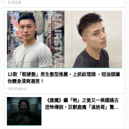
生活話題
12款「粗硬髮」男生髮型推薦，上抓紋理頭 、短油頭讓
你變身清爽潮男！
GROOMING
《鹿魔》繼「牠」之後又一美國遠古
恐怖傳說，巨獸鹿魔「溫迪哥」驚嚇
現身！ | manfashion這樣變型男