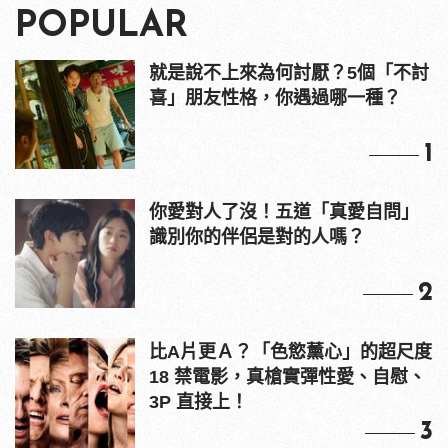
POPULAR
就是說不上來為何討厭？5個「不討
喜」朋友性格，你遇過哪一種？
1
你愛對人了沒！五道「真愛自問」
識別你的伴侶是對的人嗎？
2
比A片更Ａ？「色慾薰心」的超尺度
18 禁電影，真槍實彈性愛、自慰、
3P 直接上！
3