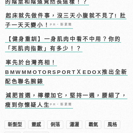
的陰莖和陰道竟然長這樣！？
起床就先做件事，沒三天小腹就不見了! 肚
子一天天變小！
PR・新素簡
【健身重訓】一身肌肉中看不中用？你的
「死肌肉指數」有多少！？
率先於台灣亮相！
BMWMMOTORSPORTＸEDOX推出全新
配色聯名腕錶
減肥首選，檸檬加它，堅持一週，腰細了，
瘦到你懷疑人生
PR・新素簡
新髮型
靈感
俐落
瀟灑
霸氣
風格