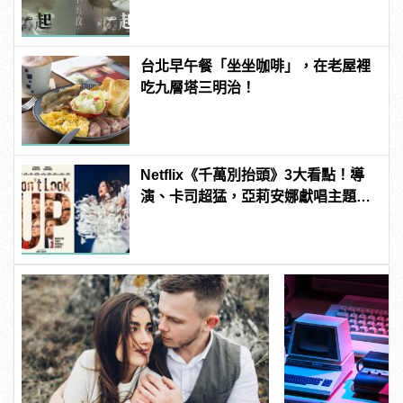
上演！
台北早午餐「坐坐咖啡」，在老屋裡
吃九層塔三明治！
Netflix《千萬別抬頭》3大看點！導
演、卡司超猛，亞莉安娜獻唱主題
曲？ | manfashion這樣變型男