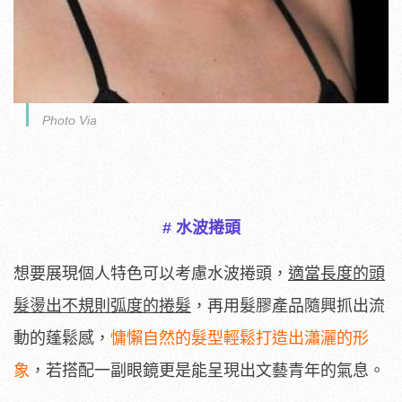
Photo Via
# 水波捲頭
想要展現個人特色可以考慮水波捲頭，
適當長度的頭
髮燙出不規則弧度的捲髮
，再用髮膠產品隨興抓出流
動的蓬鬆感，
慵懶自然的髮型輕鬆打造出瀟灑的形
象
，若搭配一副眼鏡更是能呈現出文藝青年的氣息。