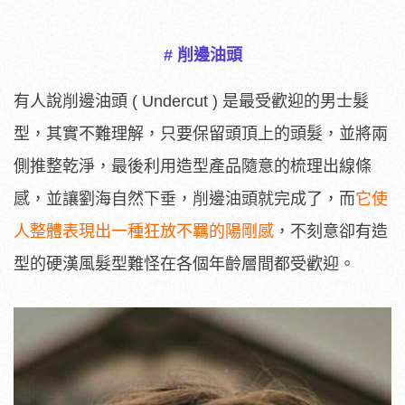
# 削邊油頭
有人說削邊油頭 ( Undercut ) 是最受歡迎的男士髮
型，其實不難理解，只要保留頭頂上的頭髮，並將兩
側推整乾淨，最後利用造型產品隨意的梳理出線條
感，並讓劉海自然下垂，削邊油頭就完成了，而
它使
人整體表現出一種狂放不羈的陽剛感
，不刻意卻有造
型的硬漢風髮型難怪在各個年齡層間都受歡迎。