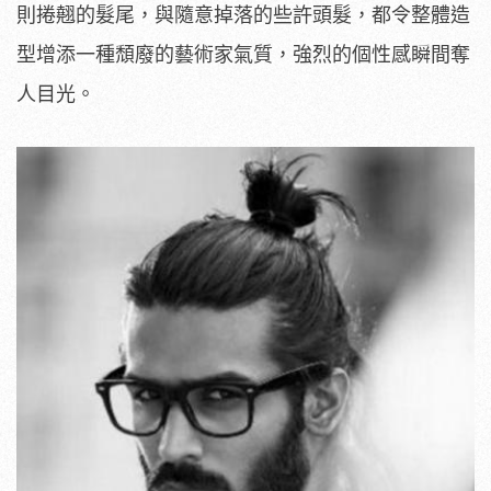
則捲翹的髮尾，與隨意掉落的些許頭髮，都令整體造
型增添一種頹廢的藝術家氣質，強烈的個性感瞬間奪
人目光。