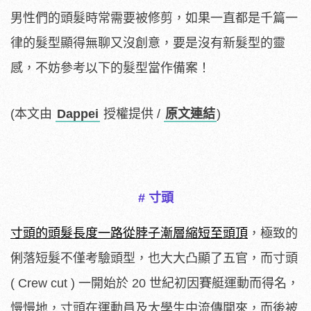
男性們的頭髮時常需要被修剪，如果一直都是千篇一
律的髮型顯得無聊又沒創意，要是沒有新髮型的靈
感，不妨參考以下的髮型當作備案！
(本文由
Dappei
授權提供 /
原文連結
)
# 寸頭
寸頭的頭髮長度一路從脖子漸層縮短至頭頂
，極致的
俐落短髮不僅考驗頭型，也大大凸顯了五官，而寸頭
( Crew cut ) 一開始於 20 世紀初因賽艇運動而得名，
慢慢地，寸頭在運動員及大學生中流傳開來，而後被