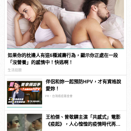
如果你的枕邊人有這6種減壽行為，顯示你正處在一段
「沒營養」的感情中！快逃啊！
生活話題
伴侶和妳一起預防HPV，才有資格說
愛妳！
PR・台灣癌症基金會
王柏傑、曾敬驊主演「共感式」電影
《疫起》，人心惶惶的疫情時代再度