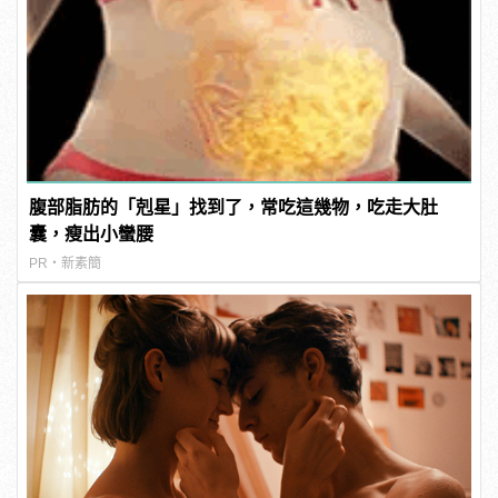
腹部脂肪的「剋星」找到了，常吃這幾物，吃走大肚
囊，瘦出小蠻腰
PR・新素簡