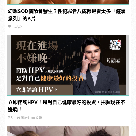
幻想SOD情節會發生？性犯罪者八成都是看太多「癡漢
系列」的A片
生活話題
立即諮詢HPV！是對自己健康最好的投資，把握現在不
嫌晚！
PR・台灣癌症基金會