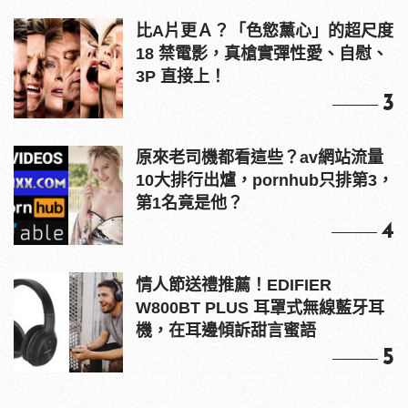
比A片更Ａ？「色慾薰心」的超尺度
18 禁電影，真槍實彈性愛、自慰、
3P 直接上！
3
原來老司機都看這些？av網站流量
10大排行出爐，pornhub只排第3，
第1名竟是他？
4
情人節送禮推薦！EDIFIER
W800BT PLUS 耳罩式無線藍牙耳
機，在耳邊傾訴甜言蜜語
5