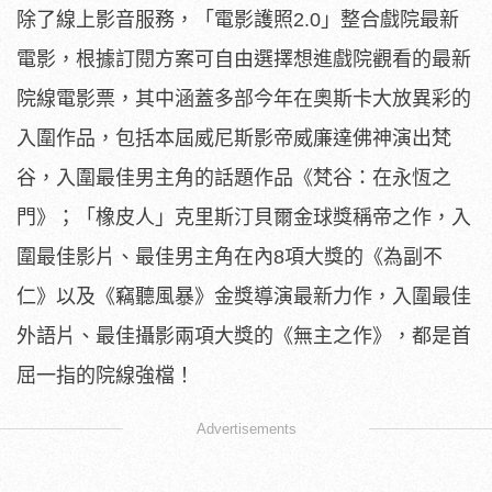
除了線上影音服務，「電影護照2.0」整合戲院最新
電影，
根據訂閱方案可自由選擇想進戲院觀看的最新
院線電影票，
其中涵蓋多部今年在奧斯卡大放異彩的
入圍作品，
包括本屆威尼斯影帝威廉達佛神演出梵
谷，
入圍最佳男主角的話題作品《梵谷：在永恆之
門》；「橡皮人」
克里斯汀貝爾金球獎稱帝之作，入
圍最佳影片、最佳男主角在內8項
大獎的《為副不
仁》以及《竊聽風暴》金獎導演最新力作，
入圍最佳
外語片、最佳攝影兩項大獎的《無主之作》，
都是首
屈一指的院線強檔！
Advertisements