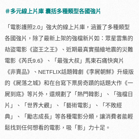
＃多元線上片庫 囊括多種類型各國強片
「電影護照2.0」強大的線上片庫，涵蓋了多種類型
各國強片，
除了最新上架的強檔新片如：眾星雲集的
劫盜電影《盜王之王》、
近期最真實描繪地震的災難
電影《芮氏9.6》、「最強大叔」
馬東石痛快爽片
《非賣品》、NETFLIX話題韓劇《李屍朝鮮》
升級版
的《屍落之城》和在台寫下票房奇蹟的話題大作《一
屍到底》
等片外，還規劃了「熱門韓影」、「強檔日
片」、「世界大觀」、「
藝術電影」、「不敗經
典」、「勵志成長」等各種電影分類，
讓消費者能輕
鬆找到任何想看的電影，吸「影」力十足。