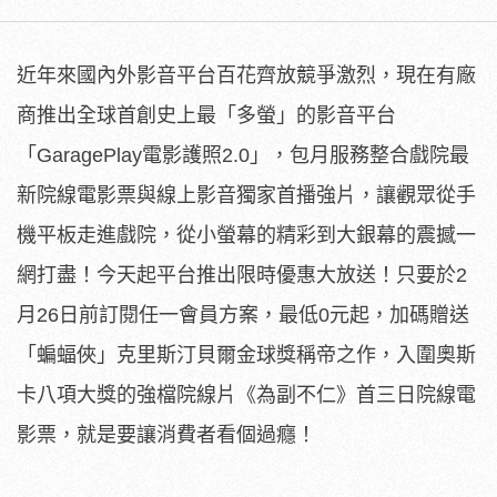
近年來國內外影音平台百花齊放競爭激烈，現在有廠
商推出全球首創史上最「多螢」的影音平台
「GaragePlay電影護照2.0」，包月服務整合戲院最
新院線電影票與線上影音獨家首播強片，讓觀眾從手
機平板走進戲院，從小螢幕的精彩到大銀幕的震撼一
網打盡！今天起平台推出限時優惠大放送！只要於2
月26日前訂閱任一會員方案，最低0元起，加碼贈送
「蝙蝠俠」克里斯汀貝爾金球獎稱帝之作，入圍奧斯
卡八項大獎的強檔院線片《為副不仁》首三日院線電
影票，就是要讓消費者看個過癮！