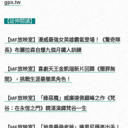
gpx.tw
【延伸閱讀】
【MF放映室】漫威最強女英雄霸氣登場！《驚奇隊
長》布麗拉森自爆九個月鐵人訓練
【MF放映室】喜劇天王金凱瑞新片回歸《闇罪無
間》，挑戰生涯最闇黑角色！
【MF放映室】「綠惡魔」威廉達佛巔峰之作《梵
谷：在永恆之門》精湛演繹梵谷一生
【MF放映室】「地表最強老爸」連恩尼遜再出手！