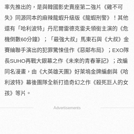
率先推出的，是與韓國影史賣座第二強片《
雞不可
失》同源同本的麻辣龍蝦升級版《龍蝦刑警》！其他
還有「
哈利波特」丹尼爾雷德克雷夫領銜主演的《危
機倒數60分鐘》；「
最強大叔」馬東石與《大叔》金
賽綸聯手演出的犯罪驚悚佳作《
惡鄰布局》；EXO隊
長SUHO再戰大銀幕之作《
未來的青春筆記》；改編
同名漫畫，由《大英雄天團》
好萊塢金牌編劇與《哈
利波特》幕後團隊全新打造奇幻之作《
殺死巨人的女
孩》等片。
Advertisements