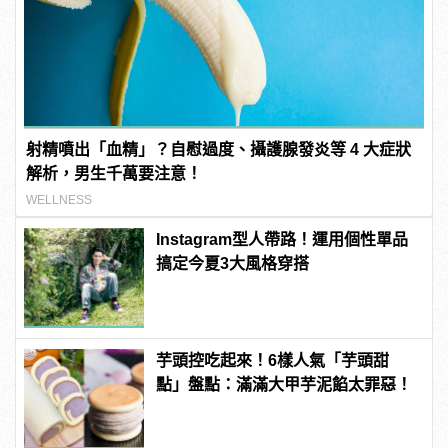
射精噴出「血精」？自慰過度、攝護腺發炎等 4 大症狀
解析，男生千萬要注意！
WELLNESS
Instagram型人帶路！運用個性單品
搞定今夏3大風格穿搭
芋頭控吃起來！6樣人氣「芋頭甜
點」盤點：滿滿大甲芋泥餡太罪惡！