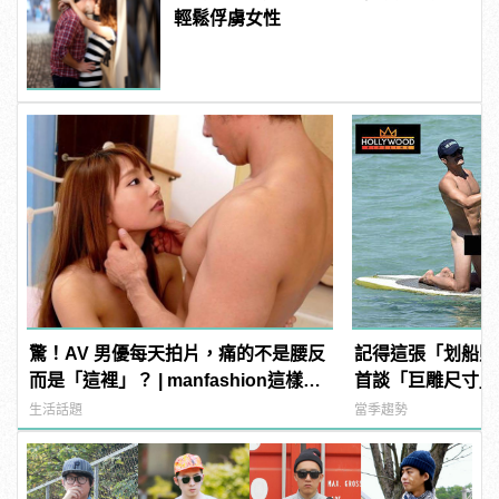
輕鬆俘虜女性
驚！AV 男優每天拍片，痛的不是腰反
記得這張「划船照
而是「這裡」？ | manfashion這樣變
首談「巨雕尺寸」
型男
你們有那麼大的馬
生活話題
當季趨勢