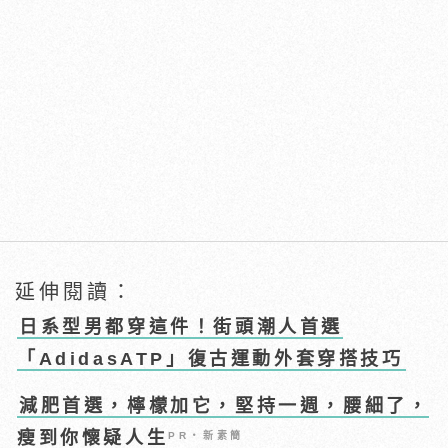
延伸閱讀：
日系型男都穿這件！街頭潮人首選
「AdidasATP」復古運動外套穿搭技巧
減肥首選，檸檬加它，堅持一週，腰細了，
瘦到你懷疑人生
PR・新素簡