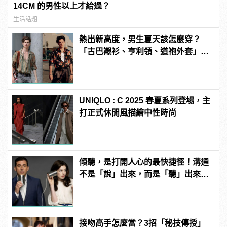
14CM 的男性以上才給過？
生活話題
熱出新高度，男生夏天該怎麼穿？
「古巴襯衫、亨利領、道袍外套」3
款精選上著是最佳解答！
UNIQLO : C 2025 春夏系列登場，主
打正式休閒風描繪中性時尚
傾聽，是打開人心的最快捷徑！溝通
不是「說」出來，而是「聽」出來
的！
接吻高手怎麼當？3招「秘技傳授」