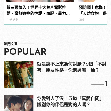
毀三觀慎入！世界十大禁片電影推
預防頂上危機！男
薦，毫無遮掩的性愛、血腥、暴力、
「天然食物」保護
噁心到極致！
髮！
生活話題
頭皮
熱門文章
POPULAR
就是說不上來為何討厭？5個「不討
喜」朋友性格，你遇過哪一種？
1
你愛對人了沒！五道「真愛自問」
識別你的伴侶是對的人嗎？