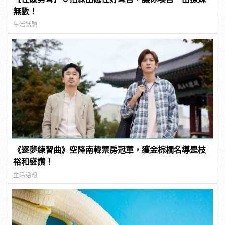
無數！
生活話題
《逐夢練習曲》空降南韓票房冠軍，獲金棕櫚名導是枝
裕和盛讚！
生活話題