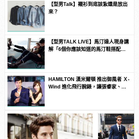
【型男Talk】襯衫到底該紮還是放出
來？
【型男TALK LIVE】馬汀達人現身講
解「6個你應該知道的馬汀鞋搭配密
技」
HAMILTON 漢米爾頓 推出御風者 Ｘ-
Wind 進化飛行腕錶，讓張睿家、小
茉莉帶你一起遨遊天際！