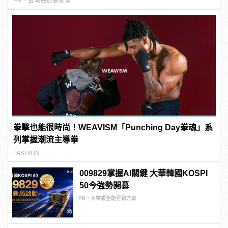
PR・台灣癌症基金會
拳擊也能很時尚！WEAVISM「Punching Day拳魂」系
列掌握潮流主導拳
FASHION
009829掌握AI關鍵 大華韓國KOSPI
50今強勢開募
PR・大華銀全能行銷方案