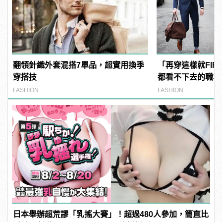
翻領針織外套混搭7單品，超實用換季
「再穿這樣就FIR
穿搭技
都看不下去的職場
FASHION
FASHION
日本舉辦超荒謬「乳搖大賽」！超過480人參加，簡直比