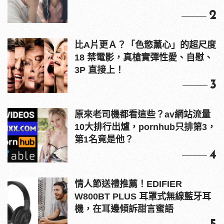
2
比A片更Ａ？「色慾薰心」的超尺度
18 禁電影，真槍實彈性愛、自慰、
3P 直接上！
3
原來老司機都看這些？av網站流量
10大排行出爐，pornhub只排第3，
第1名竟是他？
4
情人節送禮推薦！EDIFIER
W800BT PLUS 耳罩式無線藍牙耳
機，在耳邊傾訴甜言蜜語