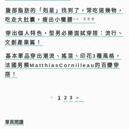
腹部脂肪的「剋星」找到了，常吃這幾物，
吃走大肚囊，瘦出小蠻腰
PR・新素簡
穿出個人特色，型男必勝面試穿搭：流行、
文創產業篇！
基本單品穿出潮流、搖滾、印花3種風格，
法國男模MatthiasCornilleau的百變穿
搭！
<
1
2
3
>
單頁閱讀