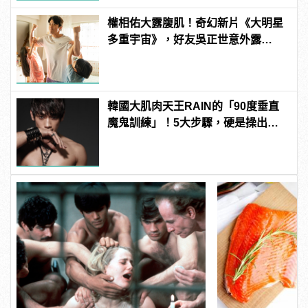
權相佑大露腹肌！奇幻新片《大明星
多重宇宙》，好友吳正世意外露
鳥！？
韓國大肌肉天王RAIN的「90度垂直
魔鬼訓練」！5大步驟，硬是操出你
的猛男身材！