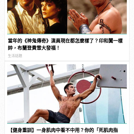
當年的《神鬼傳奇》演員現在都怎麼樣了？印和闐一樣
帥，布蘭登費雪大發福！
生活話題
【健身重訓】一身肌肉中看不中用？你的「死肌肉指