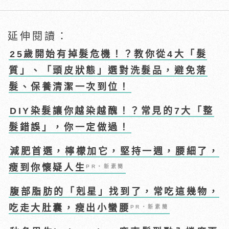
延伸閱讀：
25歲開始有掉髮危機！？教你從4大「髮
質」、「頭皮狀態」選對洗髮品，避免落
髮、保養清潔一次到位！
DIY染髮讓你越染越醜！？常見的7大「整
髮錯誤」，你一定做過！
減肥首選，檸檬加它，堅持一週，腰細了，
瘦到你懷疑人生
PR・新素簡
腹部脂肪的「剋星」找到了，常吃這幾物，
吃走大肚囊，瘦出小蠻腰
PR・新素簡