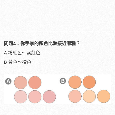
問題4：你手掌的顏色比較接近哪種？
A 粉紅色～紫紅色
B 黃色～橙色