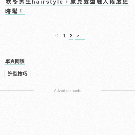
秋冬男生hairstyle，龐克髮型融入捲度更
時髦！
<
1
2
>
單頁閱讀
造型技巧
Advertisements