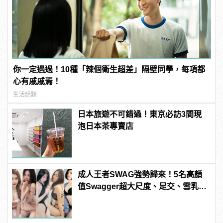
你一定遇過！10種「辣個衛生超差」隔壁同學，每項都
心有戚戚焉！
生活話題
日本旅遊不可錯過！東京必訪3間現
泡日本茶專賣店
成人王者SWAG強勢歸來！5名高顏
值Swagger超大尺度、足交、雪乳、
粉紅海鮮通通有，親自教你人與人的
連結！ | manfashion這樣變型男