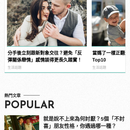
分手後立刻跟新對象交往？避免「反
當媽了一樣正翻天
彈關係戀情」感情談得更長久踏實！
Top10
生活話題
生活話題
熱門文章
POPULAR
就是說不上來為何討厭？5個「不討
喜」朋友性格，你遇過哪一種？