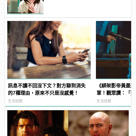
訊息不讀不回沒下文？對方聊到消失
《綁架影帝黃晸珉
的7種理由，原來不只是沒感覺！
軍！觀眾讚：「追
驚悚電影！ | man
生活話題
生活話題