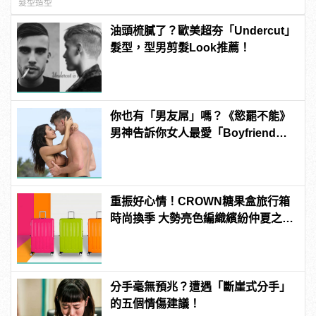
髮型造型
油頭梳膩了？歐美超夯「Undercut」
髮型，型男剪髮Look推薦！
你也有「男友屌」嗎？《慾罷不能》
男神告訴你女人最愛「Boyfriend
Dick」是啥？
重振好心情！CROWN糖果盒旅行箱
時尚換季 大勢亮色編織繽紛仲夏之
夢！
分手毫無預兆？遭遇「斷崖式分手」
的五個情傷建議！