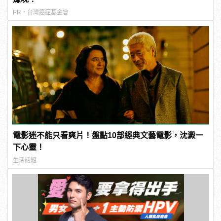
PR・台灣癌症基金會
電影迷不能只看爽片！盤點10部經典文藝電影，沈澱一
下心靈！
生活話題