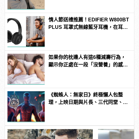
情人節送禮推薦！EDIFIER W800BT
PLUS 耳罩式無線藍牙耳機，在耳邊
傾訴甜言蜜語
如果你的枕邊人有這6種減壽行為，
顯示你正處在一段「沒營養」的感情
中！快逃啊！
《蜘蛛人：無家日》終極懶人包整
理，上映日期與片長、三代同堂、湯
姆霍蘭德去向......