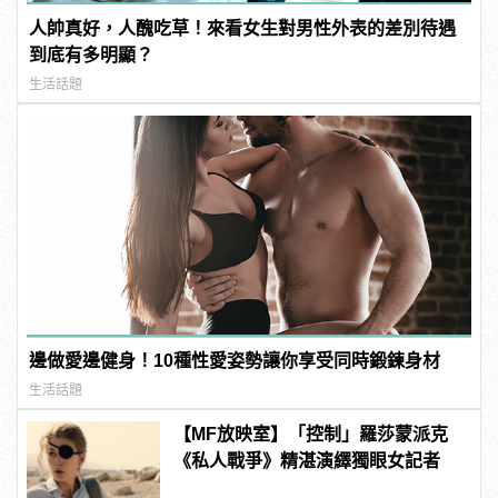
人帥真好，人醜吃草！來看女生對男性外表的差別待遇
到底有多明顯？
生活話題
邊做愛邊健身！10種性愛姿勢讓你享受同時鍛鍊身材
生活話題
【MF放映室】「控制」羅莎蒙派克
《私人戰爭》精湛演繹獨眼女記者