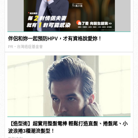
伴侶和妳一起預防HPV，才有資格說愛妳！
PR・台灣癌症基金會
【造型術】超實用整髮電棒 輕鬆打造直髮、捲髮尾、小
波浪捲3種潮流髮型！