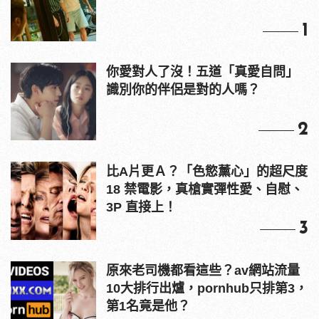
1
你愛對人了沒！五道「真愛自問」
識別你的伴侶是對的人嗎？
2
比A片更Ａ？「色慾薰心」的超尺度
18 禁電影，真槍實彈性愛、自慰、
3P 直接上！
3
原來老司機都看這些？av網站流量
10大排行出爐，pornhub只排第3，
第1名竟是他？