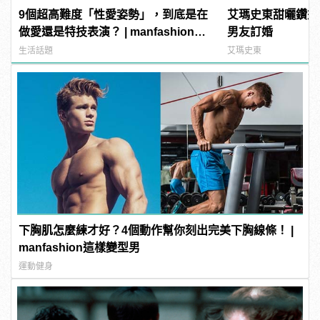
9個超高難度「性愛姿勢」，到底是在
艾瑪史東甜曬鑽戒
做愛還是特技表演？ | manfashion這
男友訂婚
樣變型男
生活話題
艾瑪史東
下胸肌怎麼練才好？4個動作幫你刻出完美下胸線條！ |
manfashion這樣變型男
運動健身