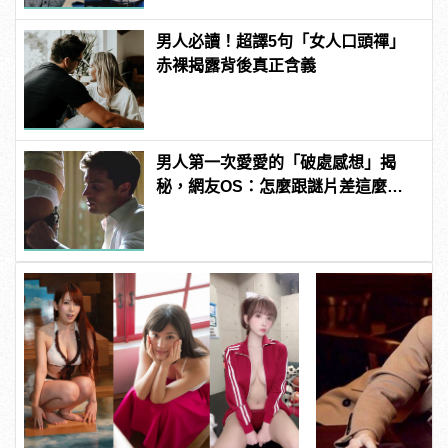
男人必讀！超譯5句「女人口頭禪」
赤裸揭露背後真正含義
男人第一次愛愛的「破處感想」揭
秘，網友OS：怎麼跟謎片差這麼
多！？