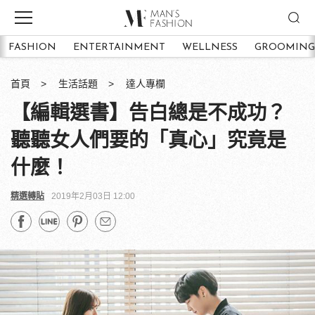
FASHION
ENTERTAINMENT
WELLNESS
GROOMING
首頁
生活話題
達人專欄
【編輯選書】告白總是不成功？
聽聽女人們要的「真心」究竟是
什麼！
精選轉貼
2019年2月03日 12:00