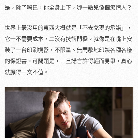
是，除了嘴巴，你全身上下，哪一點兒像個痴情人？
世界上最沒用的東西大概就是「不去兌現的承諾」，
它一不需要成本，二沒有技術門檻。就像是在嘴上安
裝了一台印刷機器，不限量、無間歇地印製各種各樣
的保證書。可問題是，一旦諾言許得輕而易舉，真心
就顯得一文不值。