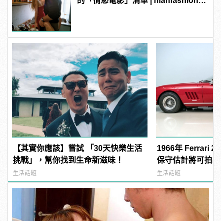
的「情慾電影」清單 | manfashion這
樣變型男
【其實你應該】嘗試 「30天快樂生活
1966年 Ferrari
挑戰」，幫你找到生命新滋味！
保守估計將可拍出
價！
生活話題
生活話題