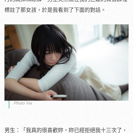
標註了那女孩，於是我看到了下面的對話。
Photo Via
男生：「我真的很喜歡妳，妳已經拒絕我十三次了，