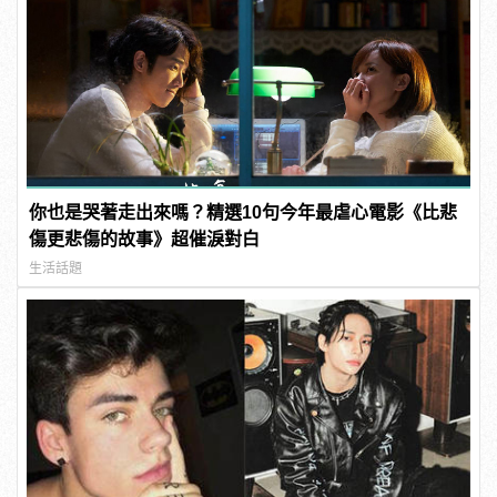
你也是哭著走出來嗎？精選10句今年最虐心電影《比悲
傷更悲傷的故事》超催淚對白
生活話題