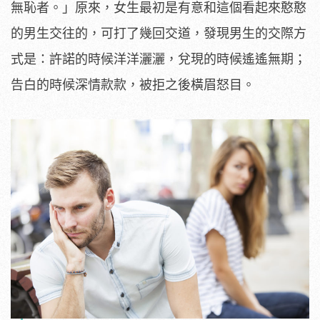
無恥者。」原來，女生最初是有意和這個看起來憨憨
的男生交往的，可打了幾回交道，發現男生的交際方
式是：許諾的時候洋洋灑灑，兌現的時候遙遙無期；
告白的時候深情款款，被拒之後橫眉怒目。