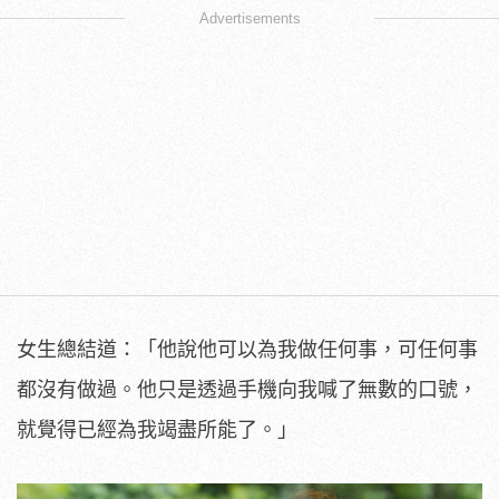
Advertisements
女生總結道：「他說他可以為我做任何事，可任何事
都沒有做過。他只是透過手機向我喊了無數的口號，
就覺得已經為我竭盡所能了。」