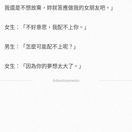
我還是不想放棄，妳就答應做我的女朋友吧。」
女生：「不好意思，我配不上你。」
男生：「怎麼可能配不上呢？」
女生：「因為你的夢想太大了。」
Advertisements