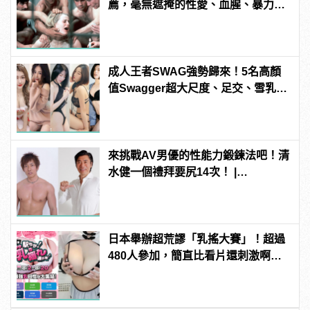
薦，毫無遮掩的性愛、血腥、暴力、
噁心到極致！
成人王者SWAG強勢歸來！5名高顏
值Swagger超大尺度、足交、雪乳、
粉紅海鮮通通有，親自教你人與人的
連結！ | manfashion這樣變型男
來挑戰AV男優的性能力鍛鍊法吧！清
水健一個禮拜要尻14次！ |
manfashion這樣變型男
日本舉辦超荒謬「乳搖大賽」！超過
480人參加，簡直比看片還刺激啊！ |
manfashion這樣變型男