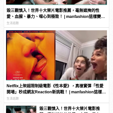
毀三觀慎入！世界十大禁片電影推薦，毫無遮掩的性
愛、血腥、暴力、噁心到極致！ | manfashion這樣變型
男
生活話題
Netflix上架超限制級電影《性本愛》，真槍實彈「性愛
開場」秒成網友Reaction新挑戰！ | manfashion這樣變
型男
生活話題
毀三觀慎入！世界十大禁片電影推