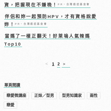
資，把握現在不嫌晚！
PR・台灣癌症基金會
伴侶和妳一起預防HPV，才有資格說愛
妳！
PR・台灣癌症基金會
當媽了一樣正翻天！好萊塢人氣辣媽
Top10
<
1
2
>
單頁閱讀
戀愛微講座
正妹／型男
型男知識家
兩性
戀愛