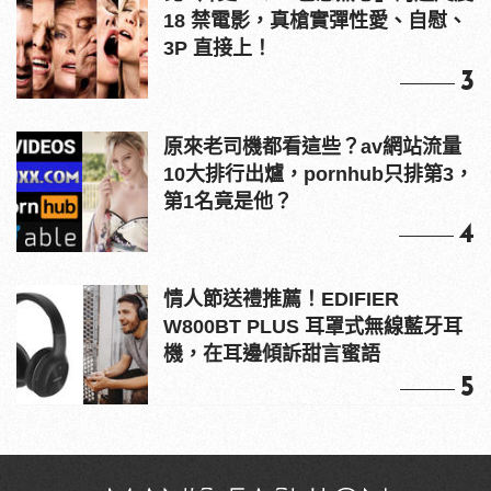
18 禁電影，真槍實彈性愛、自慰、
3P 直接上！
3
原來老司機都看這些？av網站流量
10大排行出爐，pornhub只排第3，
第1名竟是他？
4
情人節送禮推薦！EDIFIER
W800BT PLUS 耳罩式無線藍牙耳
機，在耳邊傾訴甜言蜜語
5