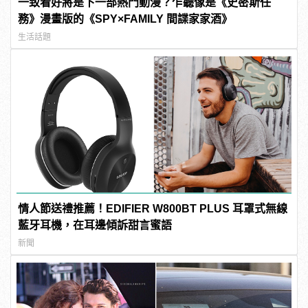
一致看好將是下一部熱門動漫？乍聽像是《史密斯任
務》漫畫版的《SPY×FAMILY 間諜家家酒》
生活話題
情人節送禮推薦！EDIFIER W800BT PLUS 耳罩式無線
藍牙耳機，在耳邊傾訴甜言蜜語
新聞