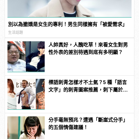
別以為撤嬌是女生的專利！男生同樣擁有「被愛需求」
生活話題
人帥真好，人醜吃草！來看女生對男
性外表的差別待遇到底有多明顯？
標語刺青怎樣才不土氣？5 種「語言
文字」的刺青圖案推薦，刺下屬於你
的風格！
分手毫無預兆？遭遇「斷崖式分手」
的五個情傷建議！