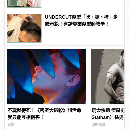
UNDERCUT髮型「吹、抓、梳」步
驟示範！有請專業髮型師教學！
不玩就得死！《密室大逃殺》想活命
玩命快遞 傑森史塔
就只能互相傷害！
Statham）猛
電影
運動健身