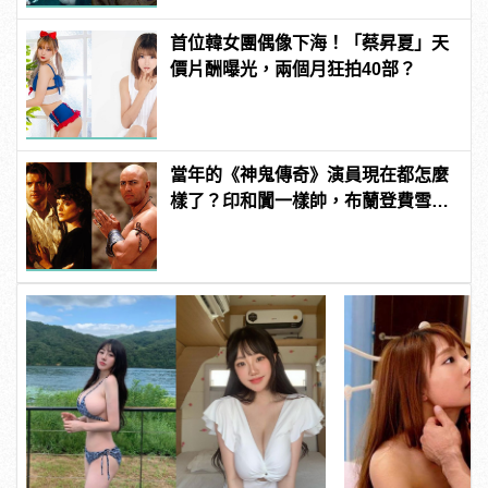
首位韓女團偶像下海！「蔡昇夏」天
價片酬曝光，兩個月狂拍40部？
當年的《神鬼傳奇》演員現在都怎麼
樣了？印和闐一樣帥，布蘭登費雪大
發福！