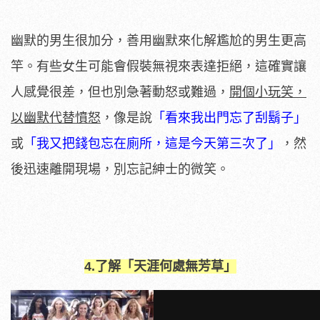
幽默的男生很加分，善用幽默來化解尷尬的男生更高
竿。有些女生可能會假裝無視來表達拒絕，這確實讓
人感覺很差，但也別急著動怒或難過，
開個小玩笑，
以幽默代替憤怒
，像是說
「看來我出門忘了刮鬍子」
或
「我又把錢包忘在廁所，這是今天第三次了」
，然
後迅速離開現場，別忘記紳士的微笑。
4.了解「天涯何處無芳草」