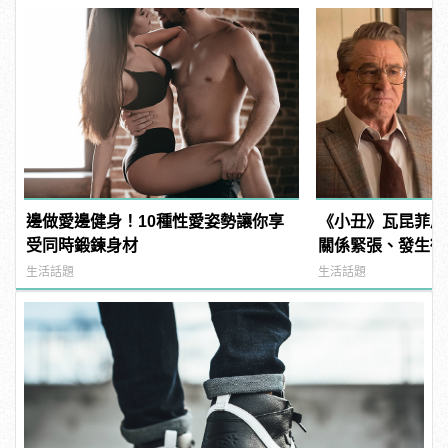
邊做愛邊健身！10種性愛姿勢讓你享
《小丑》瓦昆菲尼
受同時鍛鍊身材
關係緊張、發生衝
戲外從不交談
生活話題
生活話題