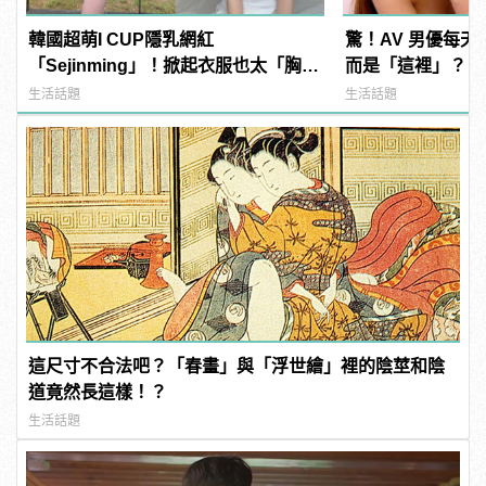
韓國超萌I CUP隱乳網紅
驚！AV 男優每
「Sejinming」！掀起衣服也太「胸」
而是「這裡」？ | m
了吧！ | manfashion這樣變型男
型男
生活話題
生活話題
這尺寸不合法吧？「春畫」與「浮世繪」裡的陰莖和陰
道竟然長這樣！？
生活話題