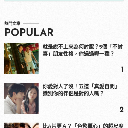
熱門文章
POPULAR
就是說不上來為何討厭？5個「不討
喜」朋友性格，你遇過哪一種？
1
你愛對人了沒！五道「真愛自問」
識別你的伴侶是對的人嗎？
2
比A片更Ａ？「色慾薰心」的超尺度