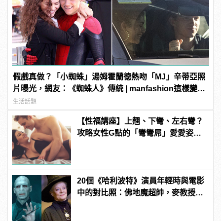
假戲真做？「小蜘蛛」湯姆霍蘭德熱吻「MJ」辛蒂亞照
片曝光，網友：《蜘蛛人》傳統 | manfashion這樣變型
男
生活話題
【性福講座】上翹、下彎、左右彎？
攻略女性G點的「彎彎屌」愛愛姿勢
推薦！ | manfashion這樣變型男
20個《哈利波特》演員年輕時與電影
中的對比照：佛地魔超帥，麥教授根
本空靈大眼正妹！