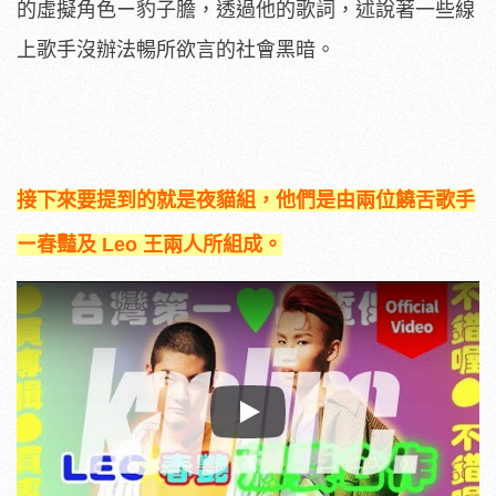
的虛擬角色ー豹子膽，透過他的歌詞，述說著一些線
上歌手沒辦法暢所欲言的社會黑暗。
接下來要提到的就是夜貓組，他們是由兩位饒舌歌手
ー春豔及 Leo 王兩人所組成。
Play