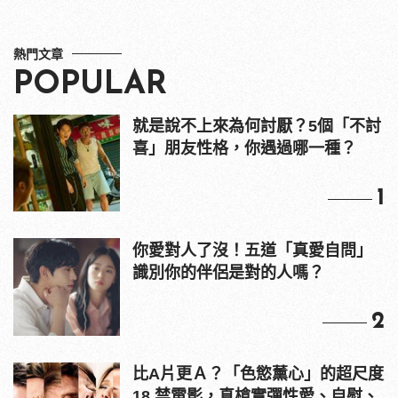
熱門文章
POPULAR
就是說不上來為何討厭？5個「不討
喜」朋友性格，你遇過哪一種？
1
你愛對人了沒！五道「真愛自問」
識別你的伴侶是對的人嗎？
2
比A片更Ａ？「色慾薰心」的超尺度
18 禁電影，真槍實彈性愛、自慰、