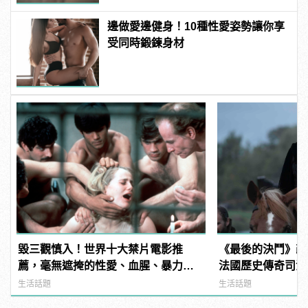
邊做愛邊健身！10種性愛姿勢讓你享
受同時鍛鍊身材
毀三觀慎入！世界十大禁片電影推
《最後的決鬥》改
薦，毫無遮掩的性愛、血腥、暴力、
法國歷史傳奇司法生
噁心到極致！
manfashion這
生活話題
生活話題