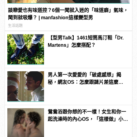
談戀愛也有味道控？6個一聞就入迷的「味道癖」氣味，
聞到就吸爆？ | manfashion這樣變型男
生活話題
【型男Talk】1461短筒馬汀鞋「Dr.
Martens」怎麼搭配？
男人第一次愛愛的「破處感想」揭
秘，網友OS：怎麼跟謎片差這麼
多！？
鴛鴦浴跟你想的不一樣！女生和你一
起洗澡時的內心OS，「這樣做」小心
被白眼！