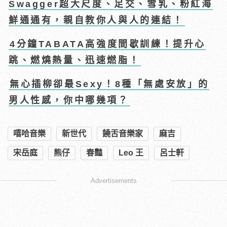
Swagger超大尺度、足交、雪乳、粉紅海
鮮通通有，親自教你人與人的連結！
4分鐘TABATA高強度間歇訓練！提升心
跳、燃燒熱量、迅速燃脂！
無心插柳卻最Sexy！8種「無處安放」的
男人性感，你中哪幾項？
嘻哈音樂
新世代
饒舌音樂家
麻吉
宋岳庭
熊仔
春豔
Leo 王
呂士軒
Advertisements