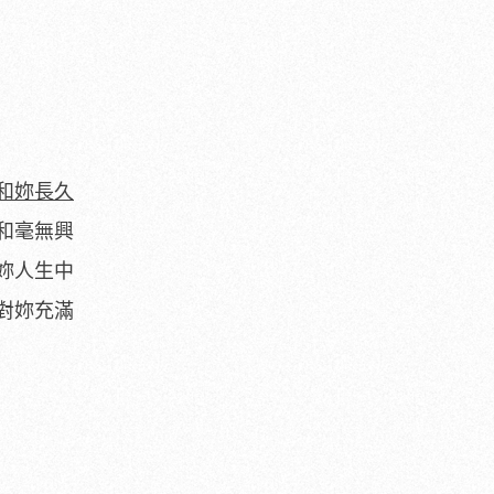
和妳長久
和毫無興
妳人生中
對妳充滿