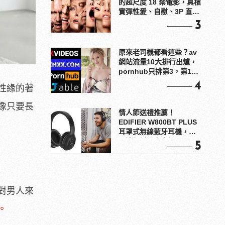
的超尺度 18 禁電影，真槍
實彈性愛、自慰、3P 直接
上！
3
原來老司機都看這些？av
網站流量10大排行出爐，
pornhub只排第3，第1名
竟是他？
4
性緣的著
像只要長
情人節送禮推薦！
EDIFIER W800BT PLUS
耳罩式無線藍牙耳機，在
耳邊傾訴甜言蜜語
5
對男人來
。