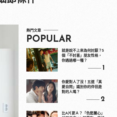
熱門文章
POPULAR
就是說不上來為何討厭？5
個「不討喜」朋友性格，
你遇過哪一種？
1
你愛對人了沒！五道「真
愛自問」識別你的伴侶是
對的人嗎？
2
比A片更Ａ？「色慾薰心」