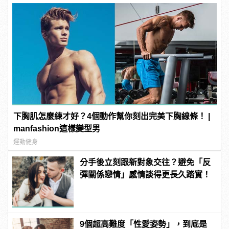
下胸肌怎麼練才好？4個動作幫你刻出完美下胸線條！ |
manfashion這樣變型男
運動健身
分手後立刻跟新對象交往？避免「反
彈關係戀情」感情談得更長久踏實！
9個超高難度「性愛姿勢」，到底是