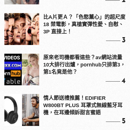
2
比A片更Ａ？「色慾薰心」的超尺度
18 禁電影，真槍實彈性愛、自慰、
3P 直接上！
3
原來老司機都看這些？av網站流量
10大排行出爐，pornhub只排第3，
第1名竟是他？
4
情人節送禮推薦！EDIFIER
W800BT PLUS 耳罩式無線藍牙耳
機，在耳邊傾訴甜言蜜語
5