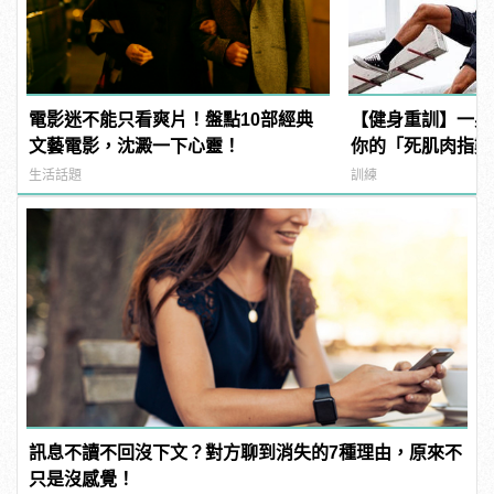
電影迷不能只看爽片！盤點10部經典
【健身重訓】一身
文藝電影，沈澱一下心靈！
你的「死肌肉指數
生活話題
訓練
訊息不讀不回沒下文？對方聊到消失的7種理由，原來不
只是沒感覺！