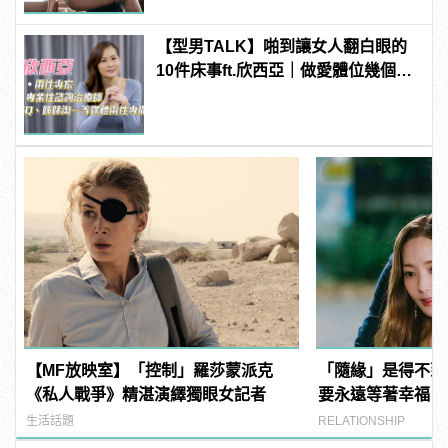
【型男TALK】啪到讓女人翻白眼的
10件床事ft.欣西亞｜做愛體位幾個剛
好？抽插時間xx分鐘是極限！
【MF放映室】「控制」羅莎蒙派克
「隨緣」是得不到
《私人戰爭》精湛演繹獨眼女記者
要永遠等著幸福自
生活話題
RELATIONSHIP