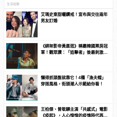
生活話題
艾瑪史東甜曬鑽戒！宣布與交往兩年
男友訂婚
《綁架影帝黃晸珉》稱霸韓國票房冠
軍！觀眾讚：「追擊者」後最刺激的
驚悚電影！ | manfashion這樣變型男
懶得抓頭髮就靠它！4種「漁夫帽」
穿搭風格，街頭潮人示範給你看！
王柏傑、曾敬驊主演「共感式」電影
《疫起》，人心惶惶的疫情時代再度