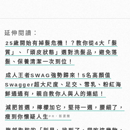
延伸閱讀：
25歲開始有掉髮危機！？教你從4大「髮
質」、「頭皮狀態」選對洗髮品，避免落
髮、保養清潔一次到位！
成人王者SWAG強勢歸來！5名高顏值
Swagger超大尺度、足交、雪乳、粉紅海
鮮通通有，親自教你人與人的連結！
減肥首選，檸檬加它，堅持一週，腰細了，
瘦到你懷疑人生
PR・新素簡