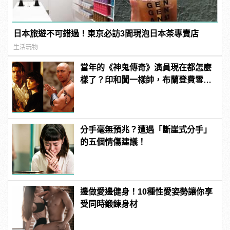
日本旅遊不可錯過！東京必訪3間現泡日本茶專賣店
生活玩物
當年的《神鬼傳奇》演員現在都怎麼
樣了？印和闐一樣帥，布蘭登費雪大
發福！
分手毫無預兆？遭遇「斷崖式分手」
的五個情傷建議！
邊做愛邊健身！10種性愛姿勢讓你享
受同時鍛鍊身材