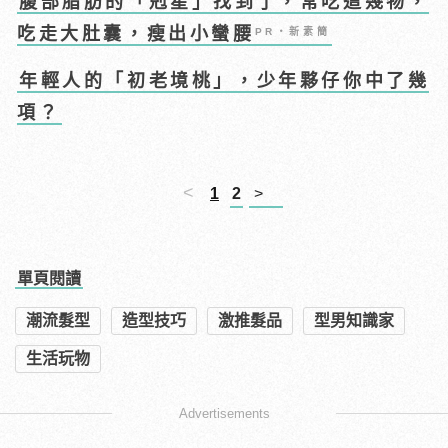
腹部脂肪的「剋星」找到了，常吃這幾物，
吃走大肚囊，瘦出小蠻腰
PR・新素簡
年輕人的「初老境桃」，少年夥仔你中了幾
項？
<
1
2
>
單頁閱讀
潮流髮型
造型技巧
激推髮品
型男知識家
生活玩物
Advertisements