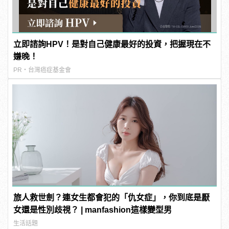
立即諮詢HPV！是對自己健康最好的投資，把握現在不
嫌晚！
PR・台灣癌症基金會
旅人救世劍？連女生都會犯的「仇女症」，你到底是厭
女還是性別歧視？ | manfashion這樣變型男
生活話題