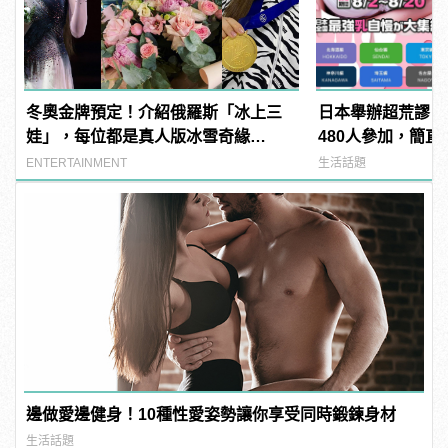
冬奧金牌預定！介紹俄羅斯「冰上三
日本舉辦超荒謬「
娃」，每位都是真人版冰雪奇緣
480人參加，簡直
Elsa！ | manfashion這樣變型男
manfashion這
ENTERTAINMENT
生活話題
邊做愛邊健身！10種性愛姿勢讓你享受同時鍛鍊身材
生活話題