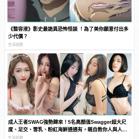
《整容液》影史最詭異恐怖怪談 ！為了美你願意付出多
少代價？
生活話題
成人王者SWAG強勢歸來！5名高顏值Swagger超大尺
度、足交、雪乳、粉紅海鮮通通有，親自教你人與人的
連結！ | manfashion這樣變型男
生活話題