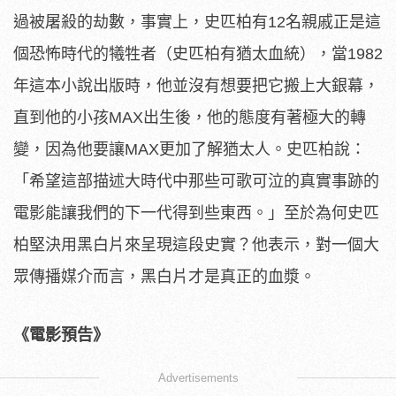
過被屠殺的劫數，事實上，史匹柏有12名親戚正是這
個恐怖時代的犧牲者（史匹柏有猶太血統），當1982
年這本小說出版時，他並沒有想要把它搬上大銀幕，
直到他的小孩MAX出生後，他的態度有著極大的轉
變，因為他要讓MAX更加了解猶太人。史匹柏說：
「希望這部描述大時代中那些可歌可泣的真實事跡的
電影能讓我們的下一代得到些東西。」至於為何史匹
柏堅決用黑白片來呈現這段史實？他表示，對一個大
眾傳播媒介而言，黑白片才是真正的血漿。
《電影預告》
Advertisements