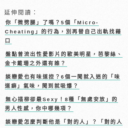
延伸閱讀：
你「微劈腿」了嗎？5個「Micro-
Cheating」的行為，別再替自己出軌找藉
口
盤點曾流出性愛影片的歐美明星，芭黎絲、
金卡戴珊之外還有誰？
談戀愛也有味道控？6個一聞就入迷的「味
道癖」氣味，聞到就吸爆？
無心插柳卻最Sexy！8種「無處安放」的
男人性感，你中哪幾項？
談戀愛怎麼判斷他是「對的人」？「對的人