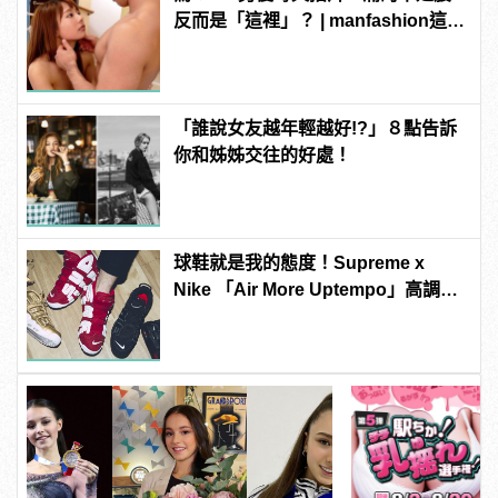
反而是「這裡」？ | manfashion這樣
變型男
「誰說女友越年輕越好!?」８點告訴
你和姊姊交往的好處！
球鞋就是我的態度！Supreme x
Nike 「Air More Uptempo」高調紅
色席捲你的視野！