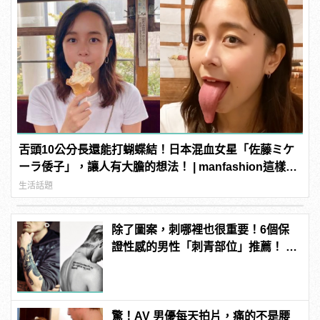
舌頭10公分長還能打蝴蝶結！日本混血女星「佐藤ミケ
ーラ倭子」，讓人有大膽的想法！ | manfashion這樣變
型男
生活話題
除了圖案，刺哪裡也很重要！6個保
證性感的男性「刺青部位」推薦！ |
manfashion這樣變型男
驚！AV 男優每天拍片，痛的不是腰