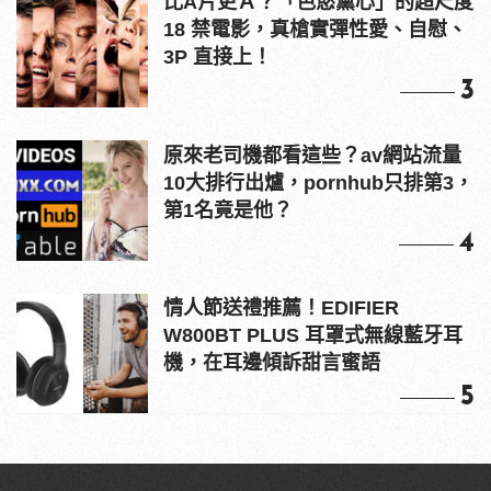
比A片更Ａ？「色慾薰心」的超尺度
18 禁電影，真槍實彈性愛、自慰、
3P 直接上！
3
原來老司機都看這些？av網站流量
10大排行出爐，pornhub只排第3，
第1名竟是他？
4
情人節送禮推薦！EDIFIER
W800BT PLUS 耳罩式無線藍牙耳
機，在耳邊傾訴甜言蜜語
5