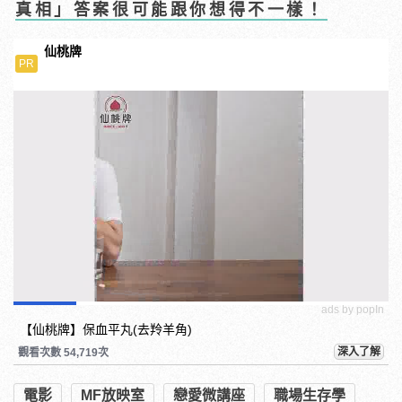
真相」答案很可能跟你想得不一樣！
仙桃牌
PR
ads by popIn
【仙桃牌】保血平丸(去羚羊角)
深入了解
觀看次數 54,719次
電影
MF放映室
戀愛微講座
職場生存學