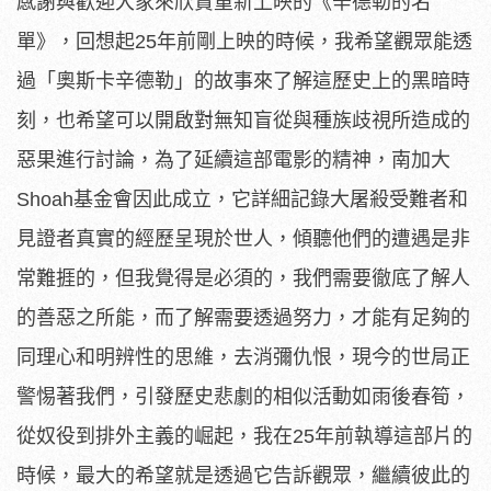
感謝與歡迎大家來欣賞重新上映的《辛德勒的名
單》，回想起25年前剛上映的時候，我希望觀眾能透
過「奧斯卡辛德勒」的故事來了解這歷史上的黑暗時
刻，也希望可以開啟對無知盲從與種族歧視所造成的
惡果進行討論，為了延續這部電影的精神，南加大
Shoah基金會因此成立，它詳細記錄大屠殺受難者和
見證者真實的經歷呈現於世人，傾聽他們的遭遇是非
常難捱的，但我覺得是必須的，我們需要徹底了解人
的善惡之所能，而了解需要透過努力，才能有足夠的
同理心和明辨性的思維，去消彌仇恨，現今的世局正
警惕著我們，引發歷史悲劇的相似活動如雨後春筍，
從奴役到排外主義的崛起，我在25年前執導這部片的
時候，最大的希望就是透過它告訴觀眾，繼續彼此的