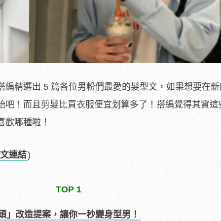
搭編精選出 5 篇各位男粉們最愛的髮型文，如果想要在
始吧！而且剪髮比買衣服便宜划算多了！搭編覺得其實這
喜歡哪種啦！
文連結
)
TOP 1
頭」改造提案，讓你一秒變身型男！