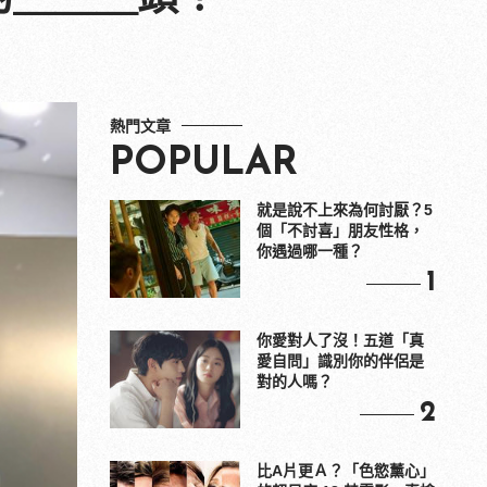
熱門文章
POPULAR
就是說不上來為何討厭？5
個「不討喜」朋友性格，
你遇過哪一種？
1
你愛對人了沒！五道「真
愛自問」識別你的伴侶是
對的人嗎？
2
比A片更Ａ？「色慾薰心」