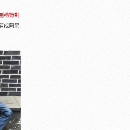
側稍微剃
剪成阿呆