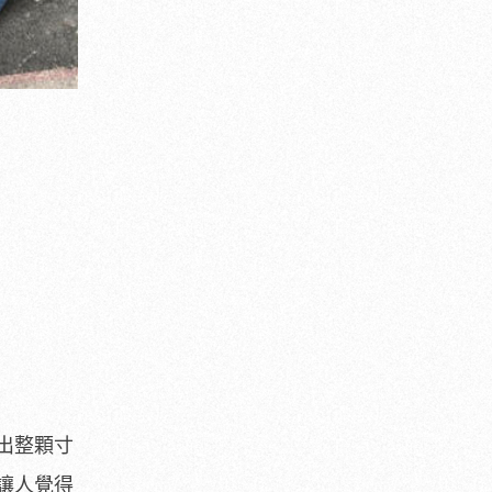
出整顆寸
讓人覺得