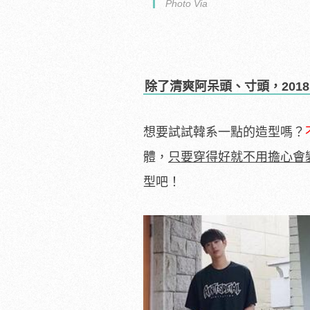
Photo Via
除了清爽阿呆頭、寸頭，201
想要試試韓系一點的造型嗎？
體，
只要穿得好就不用擔心會
型吧！