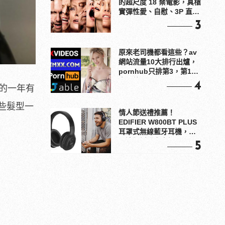
的超尺度 18 禁電影，真槍
實彈性愛、自慰、3P 直接
上！
3
原來老司機都看這些？av
網站流量10大排行出爐，
pornhub只排第3，第1名
竟是他？
4
新的一年有
些髮型一
情人節送禮推薦！
EDIFIER W800BT PLUS
耳罩式無線藍牙耳機，在
耳邊傾訴甜言蜜語
5