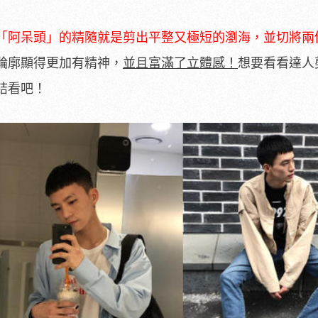
「阿呆頭」的精隨就是剪出平整又極短的瀏海，並切將兩
輪廓顯得更加有精神，
並且富滿了立體感！
想要看看達人
結看吧！