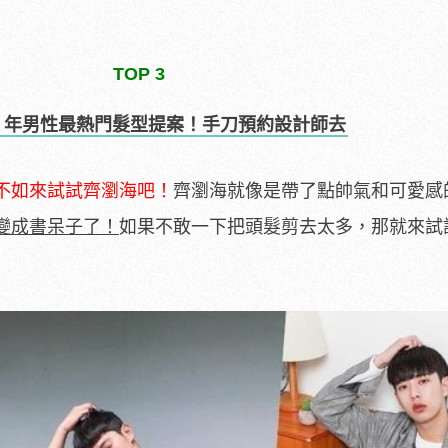
TOP 3
8 年男性最熱門髮型提案！手刀預約設計師去
不如來試試齊瀏海吧！
齊瀏海就像是帶了點帥氣和可愛感
變成書呆子了！
如果不敢一下把頭髮剪去太多，那就來試