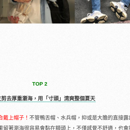
TOP 2
男友剪去厚重瀏海，用「寸頭」清爽整個夏天
合戴上帽子！
不管鴨舌帽、水兵帽，抑或是大膽的直接露
果留著瀏海很容易會黏在額頭上，不僅感覺不舒適，也會