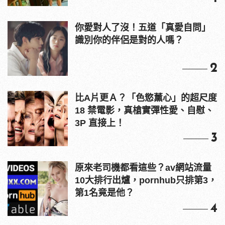
你愛對人了沒！五道「真愛自問」
識別你的伴侶是對的人嗎？
2
比A片更Ａ？「色慾薰心」的超尺度
18 禁電影，真槍實彈性愛、自慰、
3P 直接上！
3
原來老司機都看這些？av網站流量
10大排行出爐，pornhub只排第3，
第1名竟是他？
4