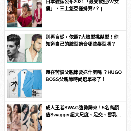
日本雜誌公布2021「最受歡迎AV女
優」，三上悠亞僅排第2？ |
manfashion這樣變型男
別再盲從，依照7大臉型挑髮型！你
知道自己的臉型適合哪些髮型嗎？
還在苦惱父親節要送什麼嗎 ？HUGO
BOSS父親節時尚選單來了！
成人王者SWAG強勢歸來！5名高顏
值Swagger超大尺度、足交、雪乳、
粉紅海鮮通通有，親自教你人與人的
連結！ | manfashion這樣變型男