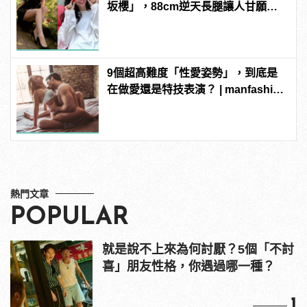
坂櫻」，88cm逆天長腿讓人甘願拜
倒她腿下啊！ | manfashion這樣變型
男
9個超高難度「性愛姿勢」，到底是
在做愛還是特技表演？ | manfashion
這樣變型男
熱門文章
POPULAR
就是說不上來為何討厭？5個「不討
喜」朋友性格，你遇過哪一種？
1