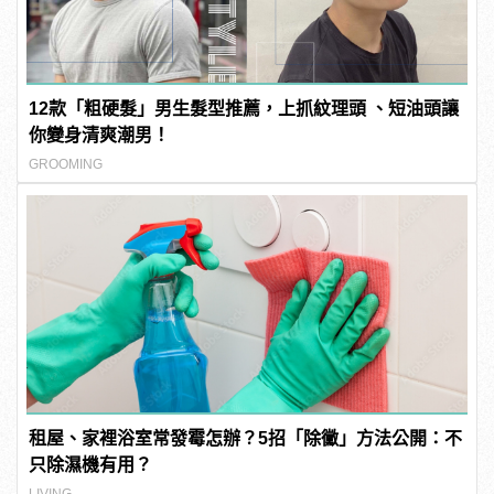
12款「粗硬髮」男生髮型推薦，上抓紋理頭 、短油頭讓
你變身清爽潮男！
GROOMING
租屋、家裡浴室常發霉怎辦？5招「除黴」方法公開：不
只除濕機有用？