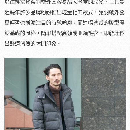
以往經常覺得羽絨外套容易給人笨重的感覺，但其實
近幾年許多品牌紛紛推出輕量化的款式，讓羽絨外套
更輕盈也增添注目的時髦輪廓，而連帽剪裁的版型屬
於基礎的風格，簡單搭配高領或圓領毛衣，即能詮釋
出舒適溫暖的休閒印象。