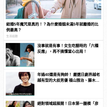
結婚5年魔咒是真的！？為什麼婚姻未滿5年就離婚的比
例最高？
生活話題
沒事就是有事！女生吃醋時的「六種
反應」，再不搞懂當心出局！
年過40還是有夠帥！ 嚴選日劇界越老
越有型的大叔男優 福山雅治、藤木直
人從那些年帥到這些年！
絕對領域超展開！日本第一腿模「彦