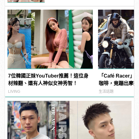
7位韓國正妹YouTuber推薦！這位身
「Café Race
材辣翻、還有人神似女神秀智！
咖啡，竟蹦出摩托
花！？
LIVING
生活話題