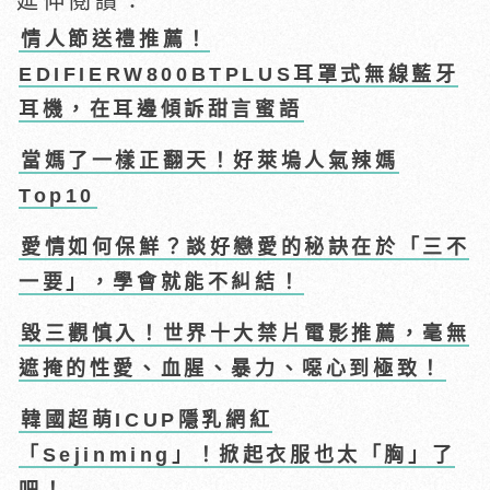
延伸閱讀：
情人節送禮推薦！
EDIFIERW800BTPLUS耳罩式無線藍牙
耳機，在耳邊傾訴甜言蜜語
當媽了一樣正翻天！好萊塢人氣辣媽
Top10
愛情如何保鮮？談好戀愛的秘訣在於「三不
一要」，學會就能不糾結！
毀三觀慎入！世界十大禁片電影推薦，毫無
遮掩的性愛、血腥、暴力、噁心到極致！
韓國超萌ICUP隱乳網紅
「Sejinming」！掀起衣服也太「胸」了