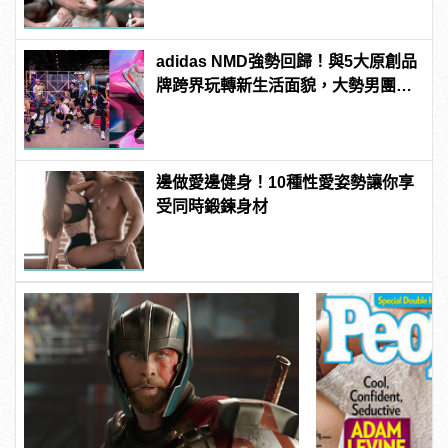
adidas NMD強勢回歸！與5大原創品
牌跨界玩轉新生活面貌，大勢男團
「原子少年」領航展開都市型遊！
邊做愛邊健身！10種性愛姿勢讓你享
受同時鍛鍊身材