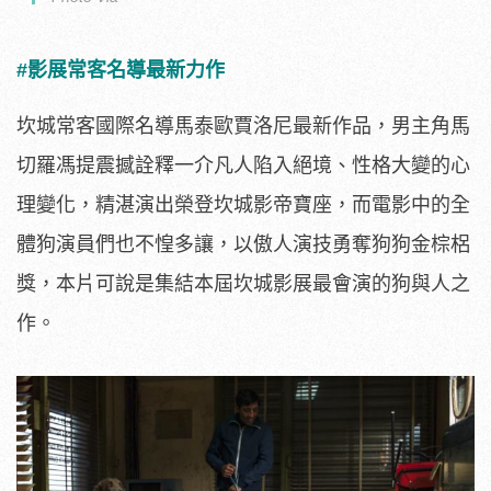
#影展常客名導最新力作
坎城常客國際名導馬泰歐賈洛尼最新作品，男主角馬
切羅馮提震撼詮釋一介凡人陷入絕境、性格大變的心
理變化，精湛演出榮登坎城影帝寶座，而電影中的全
體狗演員們也不惶多讓，以傲人演技勇奪狗狗金棕梠
獎，本片可說是集結本屆坎城影展最會演的狗與人之
作。