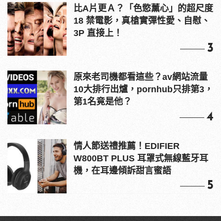
比A片更Ａ？「色慾薰心」的超尺度
18 禁電影，真槍實彈性愛、自慰、
3P 直接上！
3
原來老司機都看這些？av網站流量
10大排行出爐，pornhub只排第3，
第1名竟是他？
4
情人節送禮推薦！EDIFIER
W800BT PLUS 耳罩式無線藍牙耳
機，在耳邊傾訴甜言蜜語
5