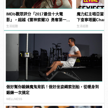
IMDb觀眾評分「2017最佳十大電
魔力紅主唱亞當李維A
影」，超越《雷神索爾3》勇奪第一名
下查寧塔圖Channi
的是？
《PEOPLE》時
生活話題
生活話題
男人！
做好幫你鍛鍊魔鬼背肌！做好坐姿繩索划船，從暖身到
鍛鍊一次搞定
WELLNESS