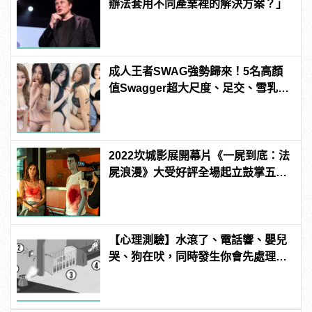
辦法套用不同產業裡的解決方案？」
成人王者SWAG強勢歸來！5名高顏
值Swagger超大尺度、足交、雪乳、
粉紅海鮮通通有，親自教你人與人的
連結！ | manfashion這樣變型男
2022坎城影展開幕片《一屍到底：法
屍浪漫》大受好評全場起立鼓掌五分
鐘！
【心理測驗】水滾了、電話響、嬰兒
哭、狗在吠，同時發生你會先處理哪
件事？ | manfashion這樣變型男