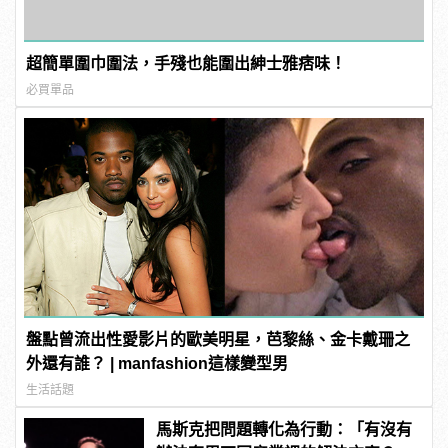
超簡單圍巾圍法，手殘也能圍出紳士雅痞味！
必買單品
盤點曾流出性愛影片的歐美明星，芭黎絲、金卡戴珊之
外還有誰？ | manfashion這樣變型男
生活話題
馬斯克把問題轉化為行動：「有沒有