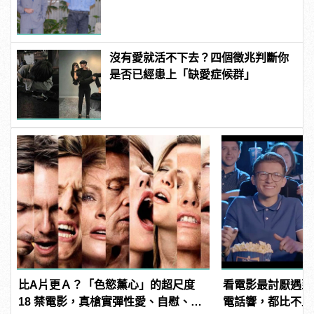
型男！ | manfashion這樣變型男
沒有愛就活不下去？四個徵兆判斷你
是否已經患上「缺愛症候群」
比A片更Ａ？「色慾薰心」的超尺度
看電影最討厭遇到
18 禁電影，真槍實彈性愛、自慰、3P
電話響，都比不上