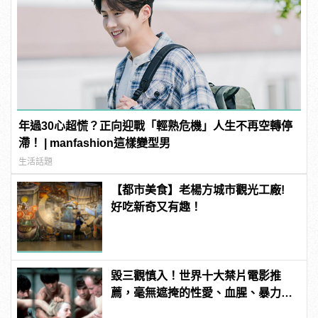
年過30心超慌？正向迎戰「輕熟危機」人生不再空轉停
滯！ | manfashion這樣變型男
生活話題
【都市美食】老楊方城市觀光工廠!
好吃新奇又有趣！
毀三觀慎入！世界十大禁片電影推
薦，毫無遮掩的性愛、血腥、暴力、
噁心到極致！