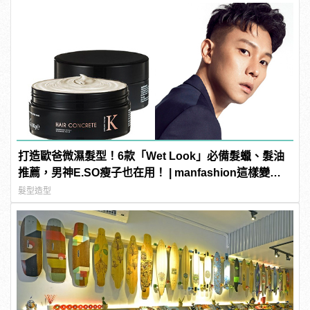
打造歐爸微濕髮型！6款「Wet Look」必備髮蠟、髮油
推薦，男神E.SO瘦子也在用！ | manfashion這樣變型
男
髮型造型