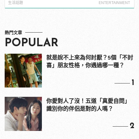
直接上！ | manfashion這樣變型男
生活話題
ENTERTAINMENT
熱門文章
POPULAR
就是說不上來為何討厭？5個「不討
喜」朋友性格，你遇過哪一種？
1
你愛對人了沒！五道「真愛自問」
識別你的伴侶是對的人嗎？
2