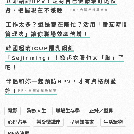
立即諮詢HPV！是對自己健康最好的投
資，把握現在不嫌晚！
PR・台灣癌症基金會
工作太多？還是都在瞎忙？活用「番茄時間
管理法」讓你職場效率倍增！
韓國超萌ICUP隱乳網紅
「Sejinming」！掀起衣服也太「胸」了
吧！
伴侶和妳一起預防HPV，才有資格說愛
妳！
PR・台灣癌症基金會
電影
狗奴人生
職場生存學
正妹／型男
心理占星
戀愛微講座
型男知識家
生活玩物
MF放映室