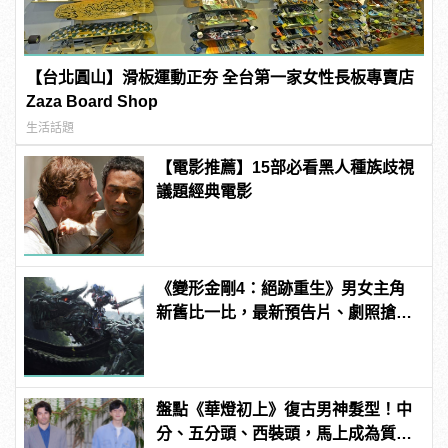
【台北圓山】滑板運動正夯 全台第一家女性長板專賣店
Zaza Board Shop
生活話題
【電影推薦】15部必看黑人種族歧視
議題經典電影
《變形金剛4：絕跡重生》男女主角
新舊比一比，最新預告片、劇照搶先
看
盤點《華燈初上》復古男神髮型！中
分、五分頭、西裝頭，馬上成為質感