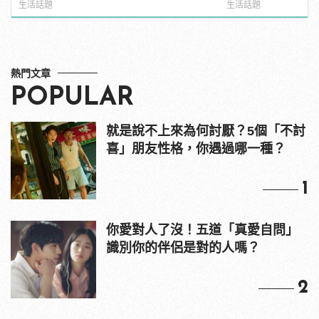
紅海鮮通通有，親自教你人與人的連
生活話題
生活話題
結！ | manfashion這樣變型男
熱門文章
POPULAR
就是說不上來為何討厭？5個「不討
喜」朋友性格，你遇過哪一種？
1
你愛對人了沒！五道「真愛自問」
識別你的伴侶是對的人嗎？
2