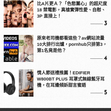
比A片更Ａ？「色慾薰心」的超尺度
18 禁電影，真槍實彈性愛、自慰、
3P 直接上！
3
原來老司機都看這些？av網站流量
10大排行出爐，pornhub只排第3，
第1名竟是他？
4
情人節送禮推薦！EDIFIER
W800BT PLUS 耳罩式無線藍牙耳
機，在耳邊傾訴甜言蜜語
5