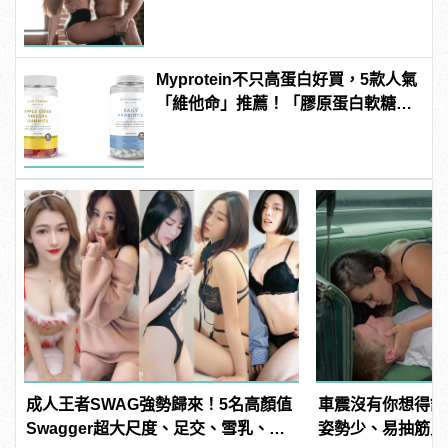
Myprotein不只高蛋白好買，5款人氣
「維他命」推薦！「膠原蛋白軟糖」
養顏美容必備
成人王者SWAG強勢歸來！5名高顏值
車震沒有你想得舒
Swagger超大尺度、足交、雪乳、粉
姿勢少、易抽筋只是