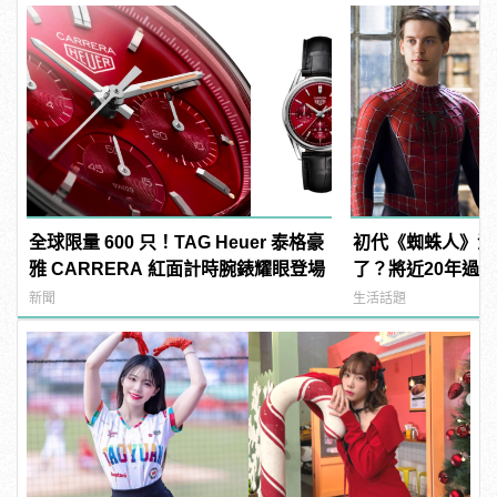
全球限量 600 只！TAG Heuer 泰格豪
初代《蜘蛛人》演
雅 CARRERA 紅面計時腕錶耀眼登場
了？將近20年過
新聞
生活話題