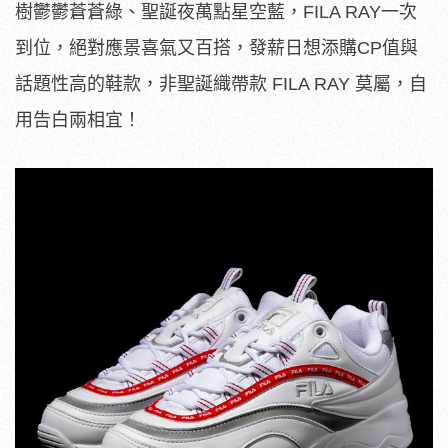
樹鬱鬱蒼蒼綠、聖誕夜萬點星空藍，FILA RAY一次
到位，絕對應景喜氣又百搭，發薪日想添購CP值與
話題性高的鞋款，非聖誕織帶款 FILA RAY 莫屬，自
用告白兩相宜！