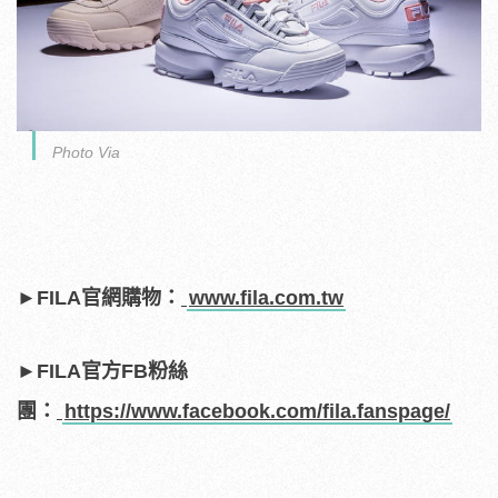
Photo Via
►FILA官網購物：
www.fila.com.tw
►FILA官方FB粉絲
團：
https://www.facebook.com/fila.fanspage/