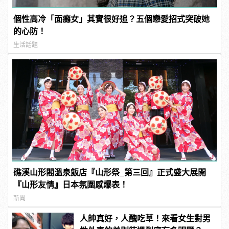
個性高冷「面癱女」其實很好追？五個戀愛招式突破她
的心防！
生活話題
礁溪山形閣溫泉飯店『山形祭_第三回』正式盛大展開
『山形友情』日本氛圍感爆表！
新聞
人帥真好，人醜吃草！來看女生對男