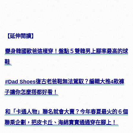
【延伸閱讀】
變身韓國歐爸這樣穿！盤點５雙韓男上腳率最高的球
鞋
#Dad Shoes復古老爸鞋無法駕馭？編輯大推4款褲
子讓你怎麼搭都好看！
和「卡通人物」聯名就會大賣？今年春夏最火的６個
聯乘企劃，把皮卡丘、海綿寶寶通通穿在腳上！