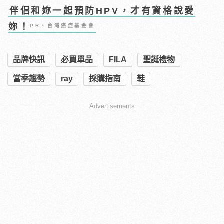
伴侶和妳一起預防HPV，才有資格說愛
妳！
PR・台灣癌症基金會
品牌快訊
必買單品
FILA
聖誕禮物
當季趨勢
ray
採購指南
鞋
Advertisements