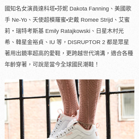
國知名女演員達科塔•芬妮 Dakota Fanning、美國歌
手 Ne-Yo、天使超模羅蜜•史戴 Romee Strijd、艾蜜
莉・瑞特考斯基 Emily Ratajkowski、日星木村光
希、韓星金裕貞、IU 等，DISRUPTOR 2 都是眾星
著用出鏡率超高的愛鞋，更跨越世代鴻溝，適合各種
年齡穿著，可說是當今全球國民潮鞋！