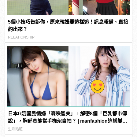
5個小技巧告訴你，原來韓妞要這樣追！訊息報備、直接
約出來？
RELATIONSHIP
日本G奶國民情婦「森咲智美」，解密8個「巨乳都市傳
說」，胸部真能當手機架自拍？ | manfashion這樣變型
男
生活話題