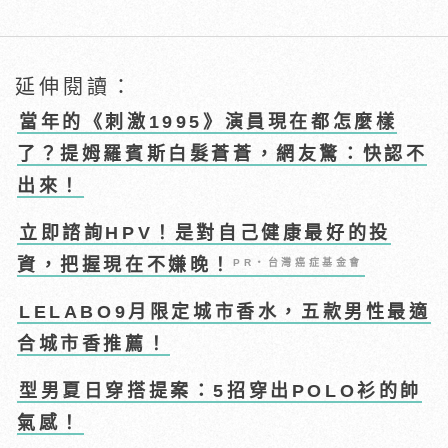
延伸閱讀：
當年的《刺激1995》演員現在都怎麼樣
了？提姆羅賓斯白髮蒼蒼，網友驚：快認不
出來！
立即諮詢HPV！是對自己健康最好的投
資，把握現在不嫌晚！
PR・台灣癌症基金會
LELABO9月限定城市香水，五款男性最適
合城市香推薦！
型男夏日穿搭提案：5招穿出POLO衫的帥
氣感！