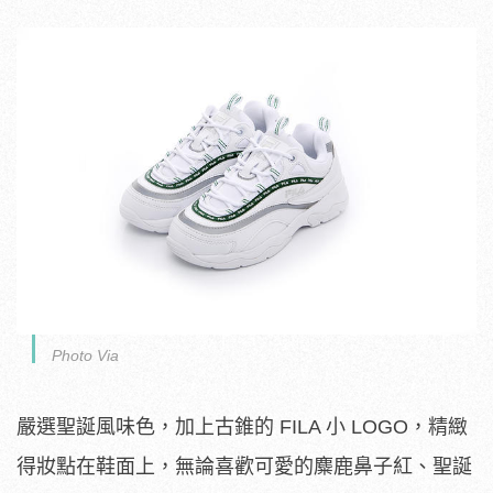
Photo Via
嚴選聖誕風味色，加上古錐的 FILA 小 LOGO，精緻
得妝點在鞋面上，無論喜歡可愛的麋鹿鼻子紅、聖誕