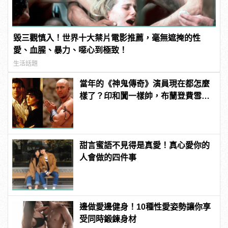
毀三觀慎入！世界十大禁片電影推薦，毫無遮掩的性
愛、血腥、暴力、噁心到極致！
生活話題
當年的《神鬼傳奇》演員現在都怎麼
樣了？印和闐一樣帥，布蘭登費雪大
發福！
甜言蜜語不見得是真愛！真心愛你的
人會做的四件事
邊做愛邊健身！10種性愛姿勢讓你享
受同時鍛鍊身材