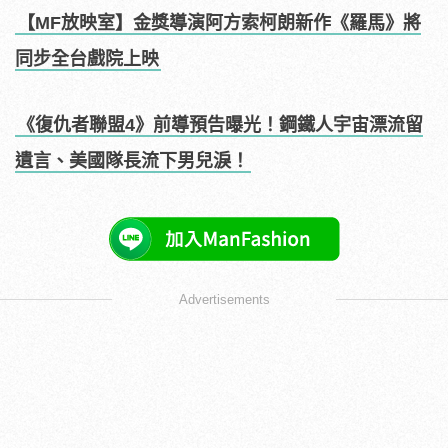
【MF放映室】金獎導演阿方索柯朗新作《羅馬》將
同步全台戲院上映
《復仇者聯盟4》前導預告曝光！鋼鐵人宇宙漂流留
遺言、美國隊長流下男兒淚！
Advertisements