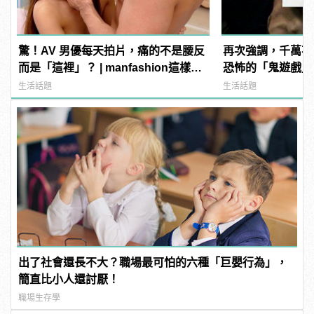
驚！AV 男優每天拍片，痛的不是腰反
再次強調，千萬不
而是「這裡」？ | manfashion這樣變
恐怖的「鬼遊戲」
型男
生活話題
生活話題
出了社會還長不大？職場最可怕的六種「巨嬰行為」，
簡直比小人還討厭！
職場生存學