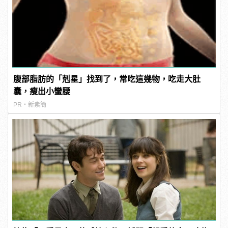
腹部脂肪的「剋星」找到了，常吃這幾物，吃走大肚
囊，瘦出小蠻腰
PR・新素簡