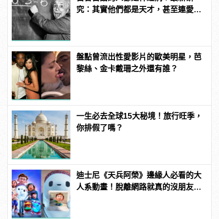
究：其實他們都是天才，甚至連愛因
斯坦都會這麼做！
盤點曾流出性愛影片的歐美明星，芭
黎絲、金卡戴珊之外還有誰？
一生必去全球15大秘境！旅行旺季，
你排假了嗎？
迪士尼《天兵阿榮》邊緣人必看的大
人系動畫！脫離網路就真的沒朋友
嗎？ | manfashion這樣變型男