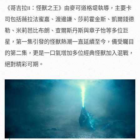
《哥吉拉II：怪獸之王》由麥可道格堤執導，主要卡
司包括薇拉法蜜嘉、渡邊謙、莎莉霍金斯、凱爾錢德
勒、米莉芭比布朗、查爾斯丹斯與章子怡等多位巨
星，第一集引發的怪獸熱潮一直延續至今，備受矚目
的第二集，更是一口氣增加多位經典怪獸加入混戰，
絕對精彩可期。