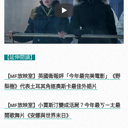
Play
【延伸閱讀】
【MF放映室】英國衛報評「今年最完美電影」《野
梨樹》代表土耳其角逐奧斯卡最佳外語片
【MF放映室】小賈斯汀變成活屍？今年最ㄎㄧㄤ最
鬧歌舞片《安娜與世界末日》