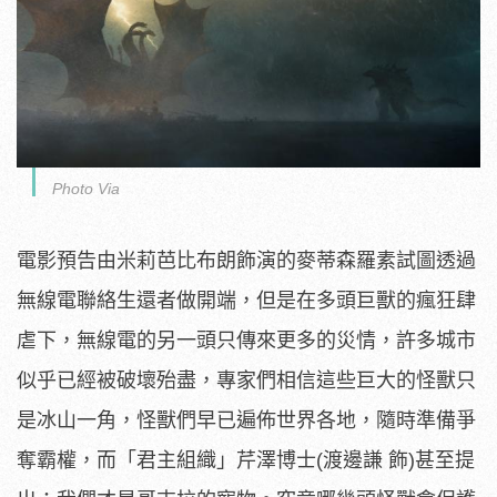
Photo Via
電影預告由米莉芭比布朗飾演的麥蒂森羅素試圖透過
無線電聯絡生還
者做開端，但是在多頭巨獸的瘋狂肆
虐下，
無線電的另一頭只傳來更多的災情，許多城市
似乎已經被破壞殆盡，
專家們相信這些巨大的怪獸只
是冰山一角，
怪獸們早已遍佈世界各地，隨時準備爭
奪霸權，而「君主組織」
芹澤博士(渡邊謙 飾)甚至提