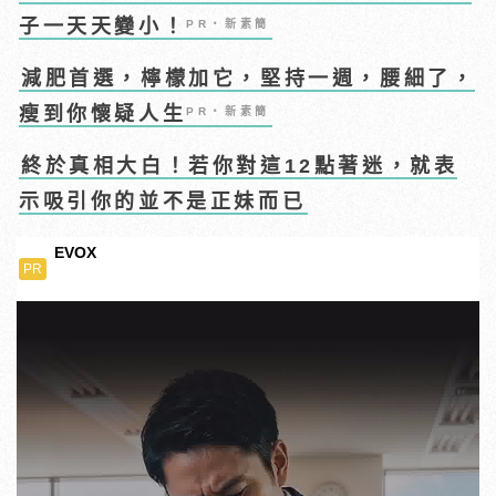
子一天天變小！
PR・新素簡
減肥首選，檸檬加它，堅持一週，腰細了，
瘦到你懷疑人生
PR・新素簡
終於真相大白！若你對這12點著迷，就表
示吸引你的並不是正妹而已
EVOX
PR