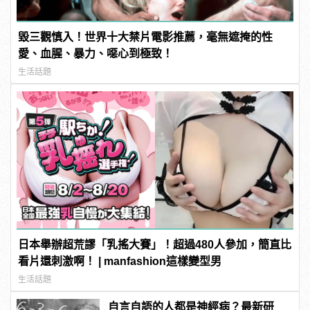
毀三觀慎入！世界十大禁片電影推薦，毫無遮掩的性
愛、血腥、暴力、噁心到極致！
生活話題
日本舉辦超荒謬「乳搖大賽」！超過480人參加，簡直比
看片還刺激啊！ | manfashion這樣變型男
生活話題
自言自語的人都是神經病？最新研