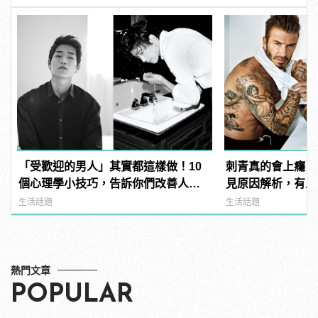
「受歡迎的男人」其實都這樣做！10
刺青真的會上癮？
個心理學小技巧，告訴你們改善人際
見原因解析，有人
關係的大關鍵！
感？ | manfash
生活話題
生活話題
熱門文章
POPULAR