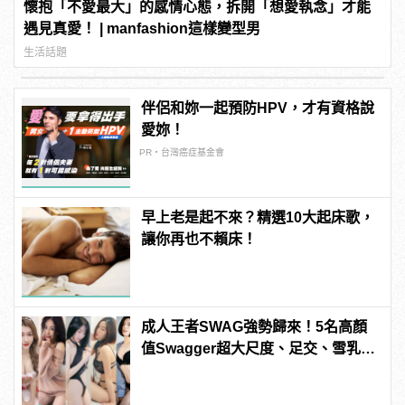
懷抱「不愛最大」的感情心態，拆開「想愛執念」才能
遇見真愛！ | manfashion這樣變型男
生活話題
伴侶和妳一起預防HPV，才有資格說
愛妳！
PR・台灣癌症基金會
早上老是起不來？精選10大起床歌，
讓你再也不賴床！
成人王者SWAG強勢歸來！5名高顏
值Swagger超大尺度、足交、雪乳、
粉紅海鮮通通有，親自教你人與人的
連結！ | manfashion這樣變型男