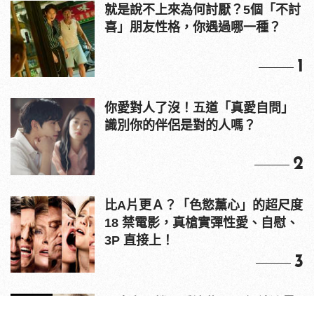
就是說不上來為何討厭？5個「不討
喜」朋友性格，你遇過哪一種？
1
你愛對人了沒！五道「真愛自問」
識別你的伴侶是對的人嗎？
2
比A片更Ａ？「色慾薰心」的超尺度
18 禁電影，真槍實彈性愛、自慰、
3P 直接上！
3
原來老司機都看這些？av網站流量