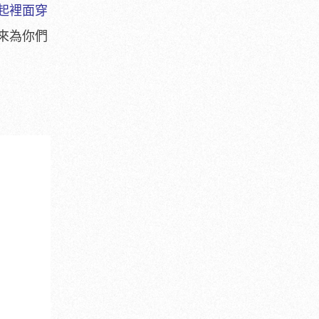
起裡面穿
來為你們