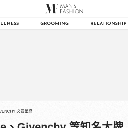
LLNESS
GROOMING
RELATIONSHIP
GIVENCHY 必買單品
hite、Givenchy 等知名