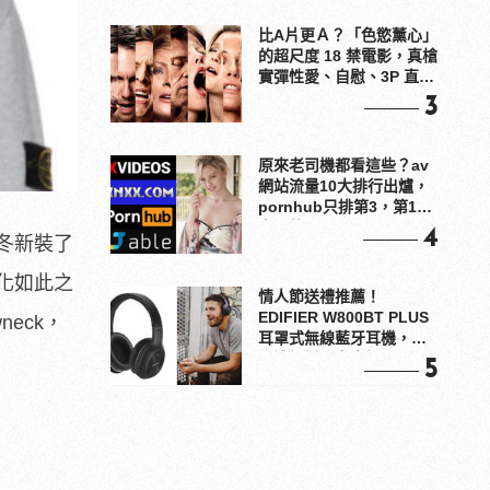
比A片更Ａ？「色慾薰心」
的超尺度 18 禁電影，真槍
實彈性愛、自慰、3P 直接
上！
3
原來老司機都看這些？av
網站流量10大排行出爐，
pornhub只排第3，第1名
竟是他？
4
冬新裝了
化如此之
情人節送禮推薦！
EDIFIER W800BT PLUS
eck，
耳罩式無線藍牙耳機，在
耳邊傾訴甜言蜜語
5