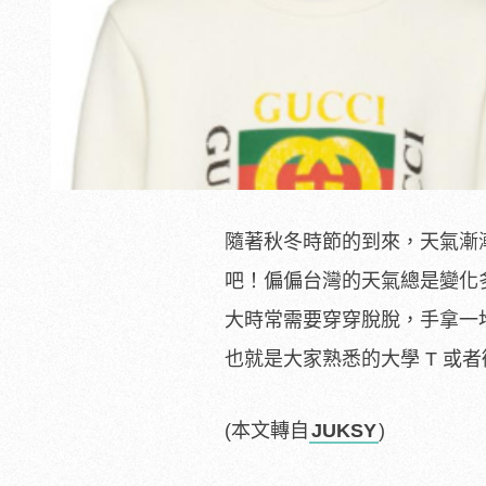
隨著秋冬時節的到來，天氣漸
吧！偏偏台灣的天氣總是變化
大時常需要穿穿脫脫，手拿一堆
也就是大家熟悉的大學 T 或
(本文轉自
JUKSY
)