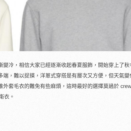
漸變冷，相信大家已經逐漸收起春夏服飾，開始穿上了秋
多端，難以捉摸，洋蔥式穿搭是有層次又方便，但天氣變
外套毛衣的難免有些麻煩，這時最好的選擇莫過於 crewn
者衛衣。