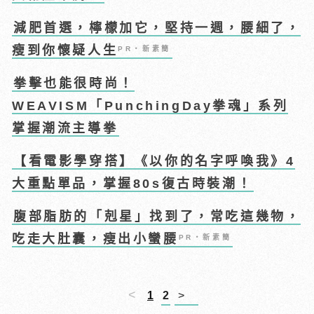
減肥首選，檸檬加它，堅持一週，腰細了，
瘦到你懷疑人生
PR・新素簡
拳擊也能很時尚！
WEAVISM「PunchingDay拳魂」系列
掌握潮流主導拳
【看電影學穿搭】《以你的名字呼喚我》4
大重點單品，掌握80s復古時裝潮！
腹部脂肪的「剋星」找到了，常吃這幾物，
吃走大肚囊，瘦出小蠻腰
PR・新素簡
<
1
2
>