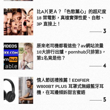
比A片更Ａ？「色慾薰心」的超尺度
18 禁電影，真槍實彈性愛、自慰、
3P 直接上！
3
原來老司機都看這些？av網站流量
10大排行出爐，pornhub只排第3，
第1名竟是他？
4
情人節送禮推薦！EDIFIER
W800BT PLUS 耳罩式無線藍牙耳
機，在耳邊傾訴甜言蜜語
5