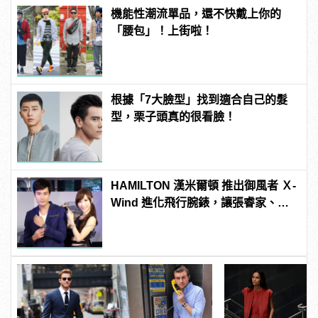
機能性潮流單品，還不快戴上你的
「腰包」！上街啦！
根據「7大臉型」找到適合自己的髮
型，栗子頭真的很看臉！
HAMILTON 漢米爾頓 推出御風者 Ｘ-
Wind 進化飛行腕錶，讓張睿家、小
茉莉帶你一起遨遊天際！