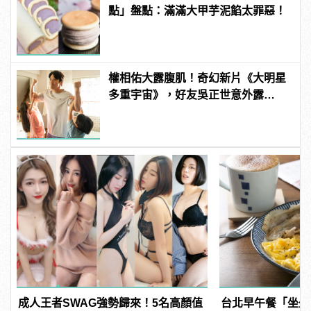
點」盤點：滿滿大甲芋泥餡太罪惡！
權相佑大露腹肌！奇幻新片《大明星
多重宇宙》，好友吳正世意外露
鳥！？
成人王者SWAG強勢歸來！5名高顏值
台北早午餐「坐坐