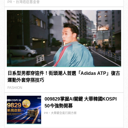
PR・台灣癌症基金會
日系型男都穿這件！街頭潮人首選「Adidas ATP」復古
運動外套穿搭技巧
FASHION
009829掌握AI關鍵 大華韓國KOSPI
50今強勢開募
PR・大華銀全能行銷方案