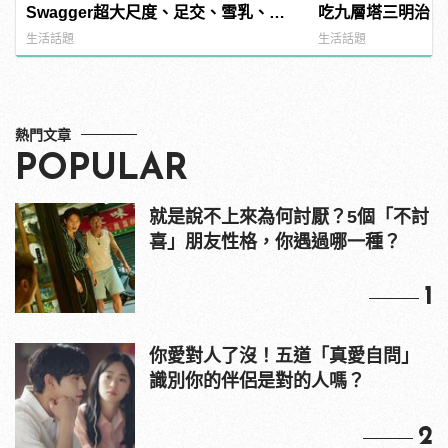
Swagger超大尺度、足交、雪乳、粉
吃九層塔三明治！
紅海鮮通通有，親自教你人與人的連
生活話題
生活話題
結！ | manfashion這樣變型男
熱門文章
POPULAR
就是說不上來為何討厭？5個「不討
喜」朋友性格，你遇過哪一種？
1
你愛對人了沒！五道「真愛自問」
識別你的伴侶是對的人嗎？
2