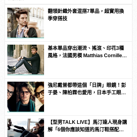
翻領針織外套混搭7單品，超實用換
季穿搭技
基本單品穿出潮流、搖滾、印花3種
風格，法國男模 Matthias Cornilleau
的百變穿搭！
強尼戴普都帶這個「日牌」眼鏡！彭
于晏、陳柏霖也愛用，日本手工眼鏡
TVR！
【型男TALK LIVE】馬汀達人現身講
解「6個你應該知道的馬汀鞋搭配密
技」