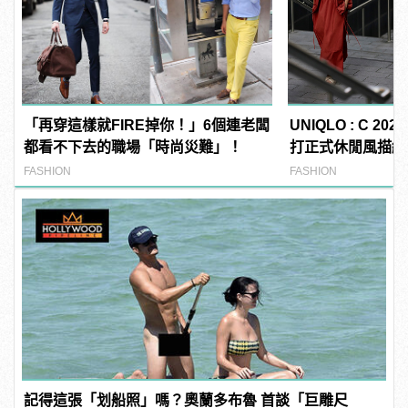
「再穿這樣就FIRE掉你！」6個連老闆
UNIQLO : C 2
都看不下去的職場「時尚災難」！
打正式休閒風描繪
FASHION
FASHION
記得這張「划船照」嗎？奧蘭多布魯 首談「巨雕尺