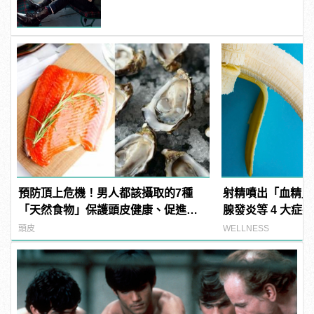
預防頂上危機！男人都該攝取的7種
射精噴出「血精」
「天然食物」保護頭皮健康、促進生
腺發炎等 4 大症
髮！
注意！
頭皮
WELLNESS