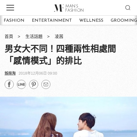
FASHION
ENTERTAINMENT
WELLNESS
GROOMING
首頁
生活話題
凌茜
男女大不同！四種兩性相處間
「感情模式」的排比
姊妹淘
2018年12月06日 09:00