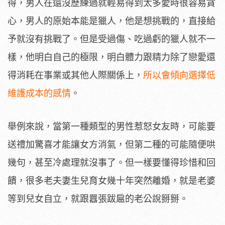
得，男人在還沒歷練過就輕易得到太多愛時很容易貪
心，男人的原始本能是獵人，他是想挑戰的，直接給
予就沒有挑戰了。但是受過傷、吃過虧的獵人就不一
樣，他明白自己的極限，明白體力跟精力除了戀愛還
得消耗在事業或其他人際關係上，
所以會傾向選擇低
維護成本的感情
。
舉例來說，當第一種類型的男性惹怒女友時，可能要
送禮加驚喜才能讓女方消氣，但第二種的可能隨便哄
幾句，甚至冷處理就沒事了。但一樣要懂得珍惜和回
饋，很多老夫妻生兒育女幾十年突然離婚，就是老婆
等到兒女自立，就跟囂張跋扈的老公說掰掰。