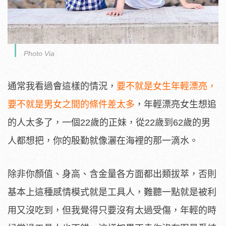
Photo Via
通常我看過會這樣的情況，
要不就是女生年輕漂亮，
要不就是男女之間的條件差太多
，年輕漂亮女生想追
的人太多了，一個22歲的正妹，從22歲到62歲的男
人都想把，你的殷勤就像灑在海裡的那一滴水。
除非你顏值、身高、含金量各方面都出類拔萃，否則
基本上這種感情模式就是工具人，難聽一點就是被利
用又沒吃到，但我覺得只要沒有太過受傷，年輕的時