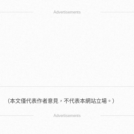
Advertisements
（本文僅代表作者意見，不代表本網站立場。）
Advertisements