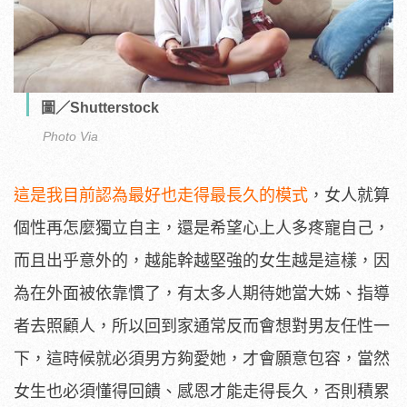
圖／Shutterstock
Photo Via
這是我目前認為最好也走得最長久的模式
，女人就算
個性再怎麼獨立自主，還是希望心上人多疼寵自己，
而且出乎意外的，越能幹越堅強的女生越是這樣，因
為在外面被依靠慣了，有太多人期待她當大姊、指導
者去照顧人，所以回到家通常反而會想對男友任性一
下，這時候就必須男方夠愛她，才會願意包容，當然
女生也必須懂得回饋、感恩才能走得長久，否則積累