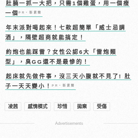
肚腩一抓一大把，只需1個雞蛋，用一個瘦
一個
PR・新素簡
年末派對喝起來！七款超簡單「威士忌調
酒」，隔壁超商就能搞定！
約炮也能踩雷？女性公認6大「雷炮類
型」，臭GG還不是最慘的！
起床就先做件事，沒三天小腹就不見了! 肚
子一天天變小！
PR・新素簡
凌茜
感情模式
珍惜
拋棄
受傷
Advertisements