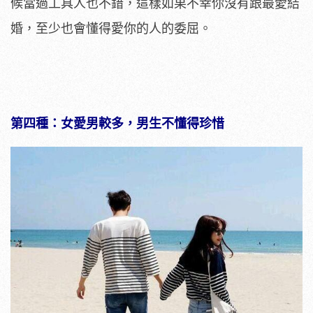
候當過工具人也不錯，這樣如果不幸你沒有跟最愛結
婚，至少也會懂得愛你的人的委屈。
第四種：女愛男較多，男生不懂得珍惜