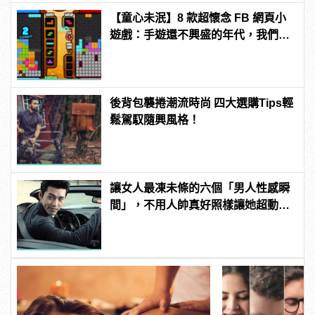
【童心未泯】8 款超懷念 FB 網頁小
遊戲：手遊還不興盛的年代，我們都
玩這些長大！
後背包襲捲潮流時尚 四大選購Tips輕
鬆駕馭隨興風格！
讓女人最凍未條的六個「男人性感瞬
間」，不用人帥真好照樣讓她超動
心！