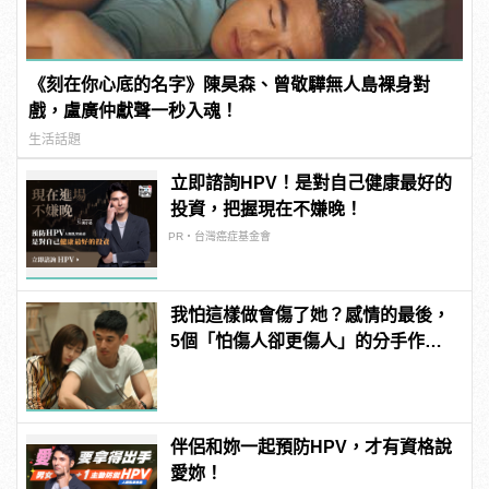
《刻在你心底的名字》陳昊森、曾敬驊無人島裸身對
戲，盧廣仲獻聲一秒入魂！
生活話題
立即諮詢HPV！是對自己健康最好的
投資，把握現在不嫌晚！
PR・台灣癌症基金會
我怕這樣做會傷了她？感情的最後，
5個「怕傷人卻更傷人」的分手作為 |
manfashion這樣變型男
伴侶和妳一起預防HPV，才有資格說
愛妳！