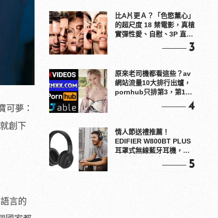
比A片更Ａ？「色慾薰心」
的超尺度 18 禁電影，真槍
實彈性愛、自慰、3P 直接
上！
3
原來老司機都看這些？av
網站流量10大排行出爐，
pornhub只排第3，第1名
竟是他？
4
寶可夢：
時就創下
情人節送禮推薦！
EDIFIER W800BT PLUS
耳罩式無線藍牙耳機，在
耳邊傾訴甜言蜜語
5
同語言的