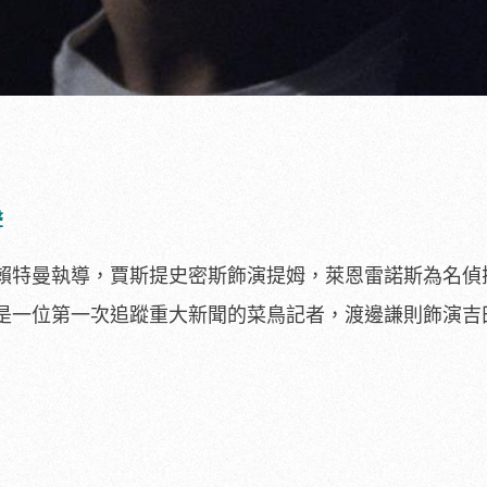
聲
賴特曼執導，賈斯提史密斯飾演提姆，
萊恩雷諾斯為名偵
是一位第一次追蹤重大新聞的菜鳥記者，渡邊謙則飾演吉