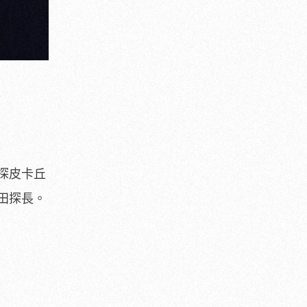
探皮卡丘
田探長。