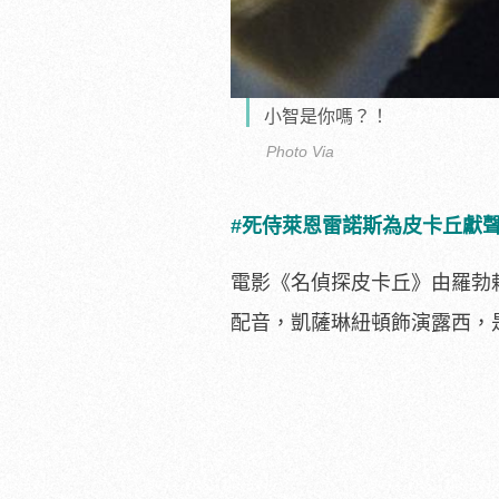
小智是你嗎？！
Photo Via
#死侍萊恩雷諾斯為皮卡丘獻
電影《名偵探皮卡丘》由羅勃
配音，凱薩琳紐頓飾演露西，