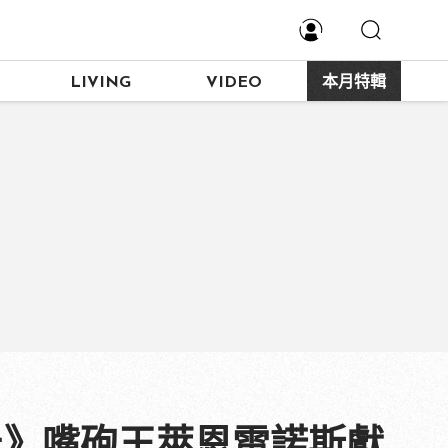
LIVING
VIDEO
本月特輯
丘》嘴砲王萊恩雷諾斯獻