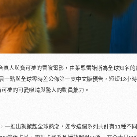
合真人與寶可夢的冒險電影，由萊恩雷諾斯為全球知名的
3)凌晨一點與全球零時差公佈第一支中文版預告，短短12小
見寶可夢的可愛吸睛與驚人的動員能力。
年，一推出就掀起全球熱潮，
如今這個系列共計有11種不