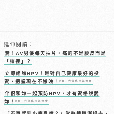
延伸閱讀：
驚！AV男優每天拍片，痛的不是腰反而是
「這裡」？
立即諮詢HPV！是對自己健康最好的投
資，把握現在不嫌晚！
PR・台灣癌症基金會
伴侶和妳一起預防HPV，才有資格說愛
妳！
PR・台灣癌症基金會
「不再感到小鹿亂撞？」當熱情逐漸退去，