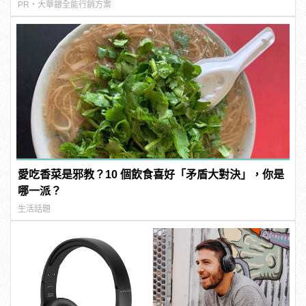
PR・大華銀全能行銷方案
愛吃香菜是邪教？10 個飲食喜好「矛盾大對決」，你是
哪一派？
生活話題