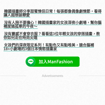
韓國插畫師分享甜蜜情侶日常！每張都像偶像劇情節，看得
讓人超想談戀愛
沒有人陪不要擔心！韓國插畫家的女孩深夜小劇場，幫你腦
補度過孤單的今夜～
沒有靈感不會穿衣服？看看這3位年輕女孩的穿搭插畫，教
你如何走在時尚尖端
女孩們的深夜限定系列！有點色又有點唯美，適合腦補
18+小劇場的3個日本情慾插畫家
Advertisements