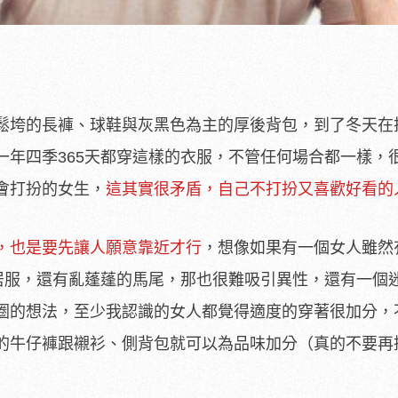
鬆垮的長褲、球鞋與灰黑色為主的厚後背包，到了冬天在
一年四季365天都穿這樣的衣服，不管任何場合都一樣，
會打扮的女生，
這其實很矛盾，自己不打扮又喜歡好看的
，也是要先讓人願意靠近才行
，想像如果有一個女人雖然
家居服，還有亂蓬蓬的馬尾，那也很難吸引異性，還有一個
圈的想法，至少我認識的女人都覺得適度的穿著很加分，
的牛仔褲跟襯衫、側背包就可以為品味加分（真的不要再