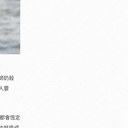
師奶殺
人要
歲都會恆定
也就造成