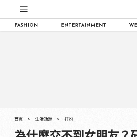
FASHION
ENTERTAINMENT
WE
首頁
生活話題
打扮
為什麼交不到女朋友？