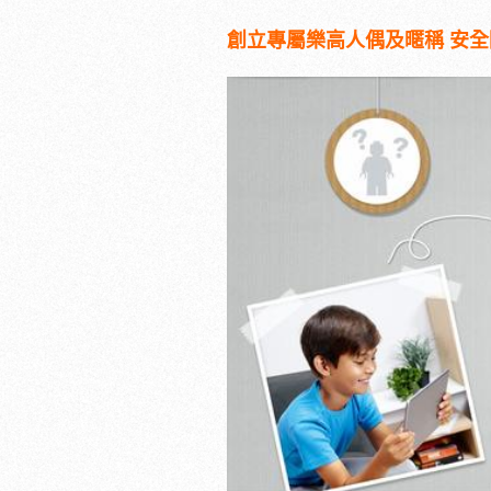
創立專屬樂高人偶及暱稱 安