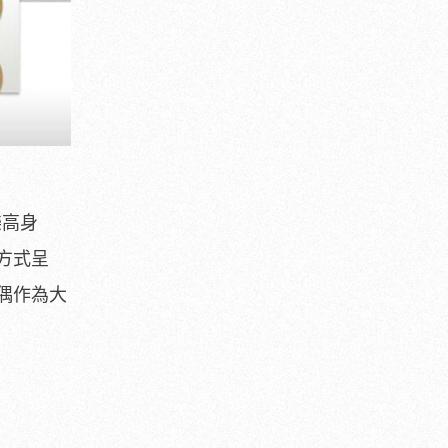
樂高身
方式呈
偶作為大