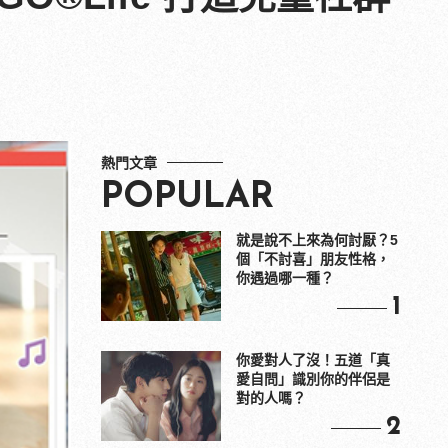
熱門文章
POPULAR
就是說不上來為何討厭？5
個「不討喜」朋友性格，
你遇過哪一種？
1
你愛對人了沒！五道「真
愛自問」識別你的伴侶是
對的人嗎？
2