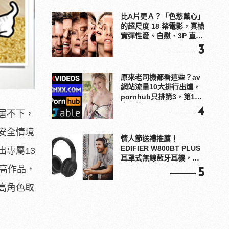
比A片更Ａ？「色慾薰心」
的超尺度 18 禁電影，真槍
實彈性愛、自慰、3P 直接
上！
3
原來老司機都看這些？av
網站流量10大排行出爐，
pornhub只排第3，第1名
竟是他？
4
居不下，
安全情境
情人節送禮推薦！
EDIFIER W800BT PLUS
專屬13
耳罩式無線藍牙耳機，在
耳邊傾訴甜言蜜語
樂高作品，
5
高角色取