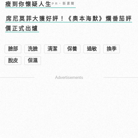
瘦到你懷疑人生
PR・新素簡
席尼莫菲大獲好評！《奧本海默》爛番茄評
價正式出爐
臉部
洗臉
清潔
保養
過敏
換季
脫皮
保濕
Advertisements