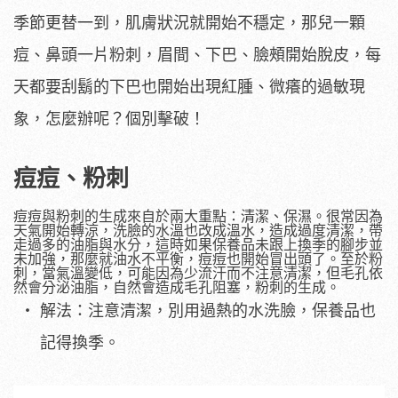
季節更替一到，肌膚狀況就開始不穩定，那兒一顆
痘、鼻頭一片粉刺，眉間、下巴、臉頰開始脫皮，每
天都要刮鬍的下巴也開始出現紅腫、微癢的過敏現
象，怎麼辦呢？個別擊破！
痘痘、粉刺
痘痘與粉刺的生成來自於兩大重點：清潔、保濕。很常因為
天氣開始轉涼，洗臉的水溫也改成溫水，造成過度清潔，帶
走過多的油脂與水分，這時如果保養品未跟上換季的腳步並
未加強，那麼就油水不平衡，痘痘也開始冒出頭了。至於粉
刺，當氣溫變低，可能因為少流汗而不注意清潔，但毛孔依
然會分泌油脂，自然會造成毛孔阻塞，粉刺的生成。
解法：注意清潔，別用過熱的水洗臉，保養品也
記得換季。