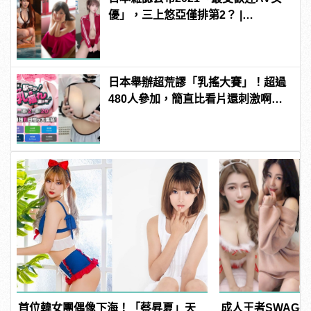
優」，三上悠亞僅排第2？ |
manfashion這樣變型男
日本舉辦超荒謬「乳搖大賽」！超過
480人參加，簡直比看片還刺激啊！ |
manfashion這樣變型男
首位韓女團偶像下海！「蔡昇夏」天
成人王者SWAG