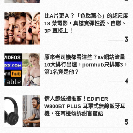
比A片更Ａ？「色慾薰心」的超尺度
18 禁電影，真槍實彈性愛、自慰、
3P 直接上！
3
原來老司機都看這些？av網站流量
10大排行出爐，pornhub只排第3，
第1名竟是他？
4
情人節送禮推薦！EDIFIER
W800BT PLUS 耳罩式無線藍牙耳
機，在耳邊傾訴甜言蜜語
5