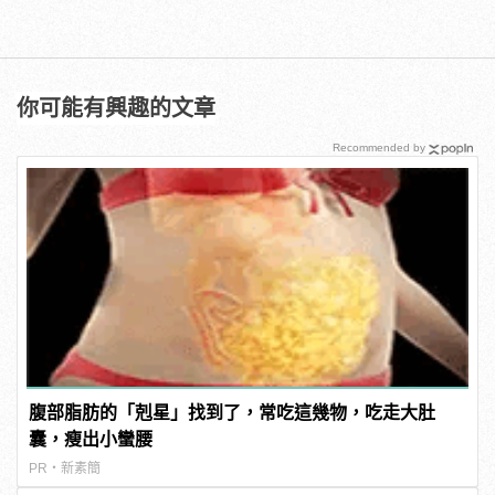
你可能有興趣的文章
Recommended by
腹部脂肪的「剋星」找到了，常吃這幾物，吃走大肚
囊，瘦出小蠻腰
PR・新素簡