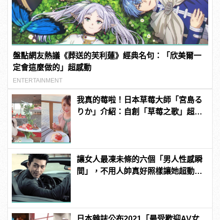
盤點網友熱議《葬送的芙利蓮》經典名句：「欣美爾一
定會這麼做的」超感動
ENTERTAINMENT
我真的莓啦！日本草莓大師「宮島る
りか」介紹：自創「草莓之歌」超洗
腦？
讓女人最凍未條的六個「男人性感瞬
間」，不用人帥真好照樣讓她超動
心！
日本雜誌公布2021「最受歡迎AV女