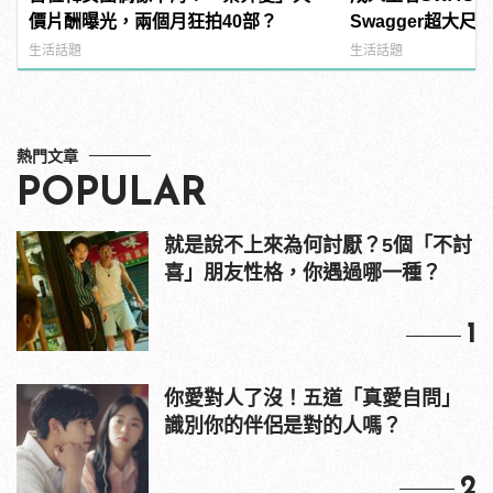
價片酬曝光，兩個月狂拍40部？
Swagger超大
紅海鮮通通有，親
生活話題
生活話題
結！ | manfash
熱門文章
POPULAR
就是說不上來為何討厭？5個「不討
喜」朋友性格，你遇過哪一種？
1
你愛對人了沒！五道「真愛自問」
識別你的伴侶是對的人嗎？
2