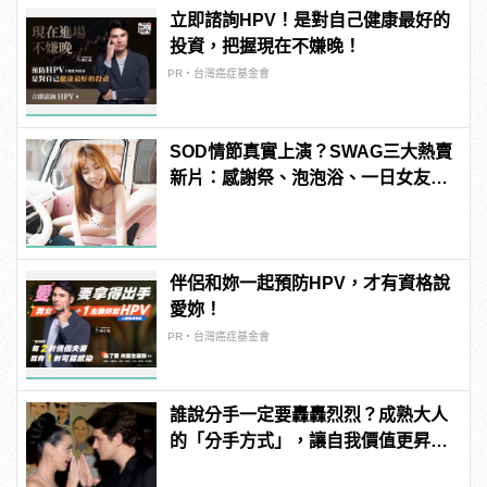
立即諮詢HPV！是對自己健康最好的
投資，把握現在不嫌晚！
PR・台灣癌症基金會
SOD情節真實上演？SWAG三大熱賣
新片：感謝祭、泡泡浴、一日女友超
刺激！老司機直呼：賺到了超爽Der
～ | manfashion這樣變型男
伴侶和妳一起預防HPV，才有資格說
愛妳！
PR・台灣癌症基金會
誰說分手一定要轟轟烈烈？成熟大人
的「分手方式」，讓自我價值更昇
華！