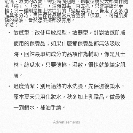
氣溫、濕度的改變，需要時間適應，過敏型脫皮大都會伴隨
著「癢」、「泛紅」，這時如果一直去抓，只會讓膚況更
糟；另一種則是如上述提到的「過度清潔」，帶走了太多油
脂與水分時，男性保養品通常只會強調「保濕」，可是肌膚
缺的是油，當然怎麼擦都沒有用。
解法：
敏感型：改使用敏感型、敏弱型，針對敏感肌膚
使用的保養品；如果什麼都保養品都無法吸收
時，回歸最單純成分的品項作為輔助，像是凡士
林、絲瓜水，只要薄擦、濕敷，很快就能鎮定肌
膚。
過度清潔：別用過熱的水洗臉，先保濕後鎖水，
原本夏天只用化妝水，秋冬加上乳霜品，做最後
一到鎖水、補油手續。
Advertisements