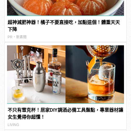
超神減肥神器！橘子不要直接吃，加點這個！體重天天
下降
PR・新素簡
不只有雪克杯！居家DIY調酒必備工具盤點，專業器材讓
女生覺得你超懂！
LIVING