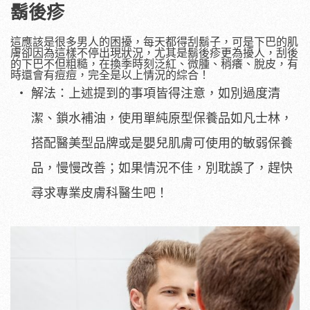
鬍後疹
這應該是很多男人的困擾，每天都得刮鬍子，可是下巴的肌
膚卻因為這樣不停出現狀況，尤其是鬍後疹更為擾人，刮後
的下巴不但粗糙，在換季時刻泛紅、微腫、稍癢、脫皮，有
時還會有痘痘，完全是以上情況的綜合！
解法：上述提到的事項皆得注意，如別過度清
潔、鎖水補油，使用單純原型保養品如凡士林，
搭配醫美型品牌或是嬰兒肌膚可使用的敏弱保養
品，慢慢改善；如果情況不佳，別耽誤了，趕快
尋求專業皮膚科醫生吧！