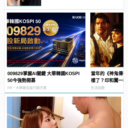
009829掌握AI關鍵 大華韓國KOSPI
當年的《神鬼傳奇
50今強勢開募
樣了？印和闐一樣
發福！
PR・大華銀全能行銷方案
生活話題